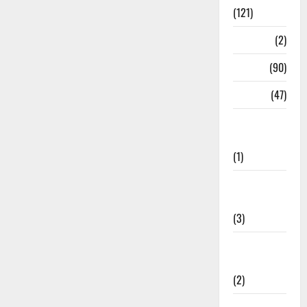
(121)
Temples
(2)
Temples
(90)
Travel
(47)
Treks &
Adventures
(1)
Treks &
Adventures
(3)
Waterfalls &
Nature
(2)
Waterfalls &