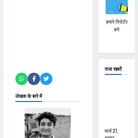
हमारे रिपोर्टर
बने
तजा खबरें
दून में रफ्तार
का कहर! 120
लेखक के बारे में
Km/h थार ने
स्कूटी सवारों
को कुचला,
एक की मौत
मार्च 21,