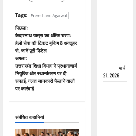
रामझूला पुल
की मरम्मत
Tags:
Premchand Agarwal
शुरू! 11
पो
पिछला:
करोड़ की
केदारनाथ यात्रा का अंतिम चरण:
योजना,
स्ट
हेली सेवा की टिकट बुकिंग 8 अक्तूबर
चारधाम
से, जानें पूरी डिटेल
ने
यात्रा से
अगला:
पहले होगा
वि
उत्तराखंड शिक्षा विभाग ने प्रधानाचार्य
काम पूरा
मार्च
नियुक्ति और स्थानांतरण पर दी
21, 2026
गे
सफाई, गलत जानकारी फैलाने वालों
AIIMS
पर कार्रवाई
श
ऋषिकेश के
नाम पर
न
नौकरी का
संबंधित कहानियां
झांसा! फर्जी
भर्ती विज्ञापन
से युवाओं को