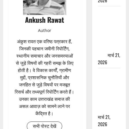
2026
ऋषिकेश में
Ankush Rawat
बड़ा प्रॉपर्टी
फ्रॉड! 100
Author
रुपये के स्टांप
पेपर पर NRI
अंकुश रावत एक वरिष्ठ पत्रकार हैं,
की जमीन
जिनकी पहचान जमीनी रिपोर्टिंग,
हड़पी
मार्च 21,
स्थानीय समाचार और जनसमस्याओं
2026
से जुड़े विषयों की गहरी समझ के लिए
होती है। वे विकास कार्यों, ग्रामीण
मसूरी रोड
मुद्दों, प्रशासनिक चुनौतियों और
हादसा: खाई में
जनहित से जुड़े विषयों पर मजबूत
गिरी थार, एक
रिसर्च और तथ्यपूर्ण रिपोर्टिंग करते हैं।
युवक की मौत
उनका काम उत्तराखंड समाज की
—SDRF ने
असल आवाज़ को सामने लाने पर
दो को बचाया
केंद्रित है।
मार्च 21,
2026
सभी पोस्ट देखें