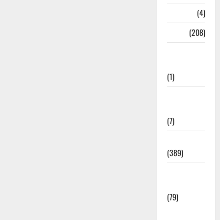
Naukri
(4)
News
(208)
Opinion /
Editorial
(1)
Opinion &
Editorial
(7)
Politics
(389)
Sarkari
Naukri
(79)
Spirituality