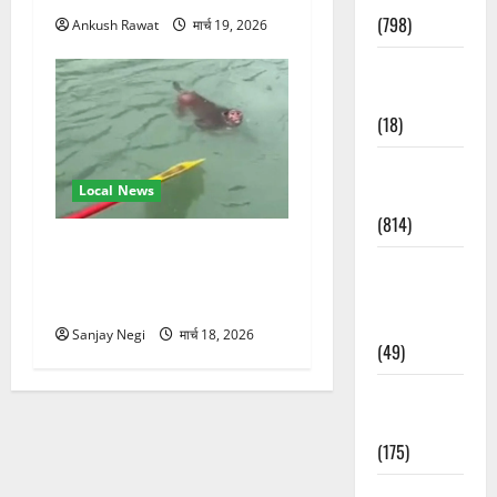
(798)
Ankush Rawat
मार्च 19, 2026
Culture &
Lifestyle
(18)
Current
Local News
Affairs
(814)
गंगा में बहते बंदर की बचाई जान,
Education &
राफ्टिंग टीम और पर्यटकों का
Exam
रेस्क्यू वीडियो वायरल
Updates
Sanjay Negi
मार्च 18, 2026
(49)
Festivals &
Events
(175)
Festivals &