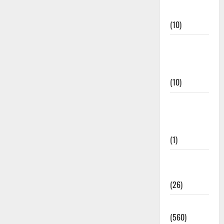
Events
(10)
Food &
Local
Cuisine
(10)
Food &
Local
Cuisine
(1)
Health &
Wellness
(26)
Local News
(560)