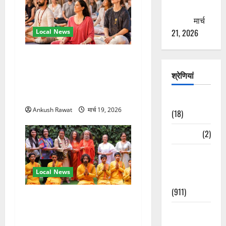
ठगने की
कोशिश
मार्च
21, 2026
Local News
अंतरराष्ट्रीय योग महोत्सव में
तीसरे दिन योग की गहराई, साधकों
श्रेणियां
ने सीखी प्राणायाम और मेडिटेशन
तकनीक
Astrology
Ankush Rawat
मार्च 19, 2026
(18)
Bizarre
(2)
Civic Issues
&
Local News
Development
(911)
परमार्थ निकेतन पहुंचे अनूप
जलोटा, गंगा आरती में लिया भाग,
Crime &
स्वामी चिदानंद से मुलाकात
Accident