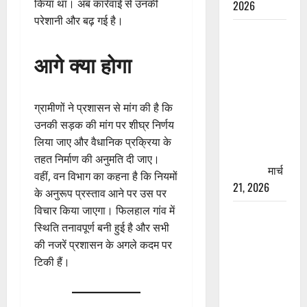
किया था। अब कार्रवाई से उनकी
2026
परेशानी और बढ़ गई है।
रामझूला पुल
की मरम्मत
आगे क्या होगा
शुरू! 11
करोड़ की
योजना,
ग्रामीणों ने प्रशासन से मांग की है कि
चारधाम
उनकी सड़क की मांग पर शीघ्र निर्णय
यात्रा से
लिया जाए और वैधानिक प्रक्रिया के
पहले होगा
तहत निर्माण की अनुमति दी जाए।
काम पूरा
मार्च
वहीं, वन विभाग का कहना है कि नियमों
21, 2026
के अनुरूप प्रस्ताव आने पर उस पर
विचार किया जाएगा। फिलहाल गांव में
AIIMS
स्थिति तनावपूर्ण बनी हुई है और सभी
ऋषिकेश के
की नजरें प्रशासन के अगले कदम पर
नाम पर
टिकी हैं।
नौकरी का
झांसा! फर्जी
भर्ती विज्ञापन