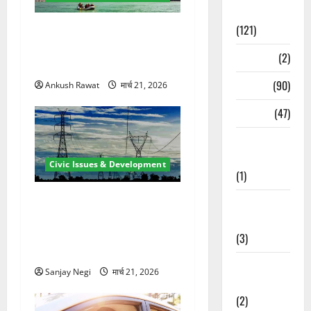
Spirituality
(121)
रामझूला पुल की मरम्मत शुरू! 11
करोड़ की योजना, चारधाम यात्रा
Temples
(2)
से पहले होगा काम पूरा
Temples
(90)
Ankush Rawat
मार्च 21, 2026
Travel
(47)
Treks &
Adventures
Civic Issues & Development
(1)
कुंभ 2027 की तैयारी तेज! हरिद्वार
Treks &
में बिजली व्यवस्था मजबूत करने
Adventures
के लिए 21.51 करोड़ की योजना
(3)
मंजूर
Waterfalls &
Sanjay Negi
मार्च 21, 2026
Nature
(2)