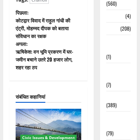
Chamoli
(560)
पो
पिछला:
Naukri
(4)
कोटद्वार विवाद में राहुल गांधी की
स्ट
एंट्री, मोहम्मद दीपक को बताया
News
(208)
संविधान का रक्षक
ने
Opinion /
अगला:
Editorial
वि
ऋषिकेश: वन भूमि प्रकरण में घर-
(1)
जमीन बचाने उतरे 20 हजार लोग,
गे
शहर रहा ठप
Opinion &
Editorial
श
(7)
न
संबंधित कहानियां
Politics
(389)
Sarkari
Naukri
(79)
Civic Issues & Development