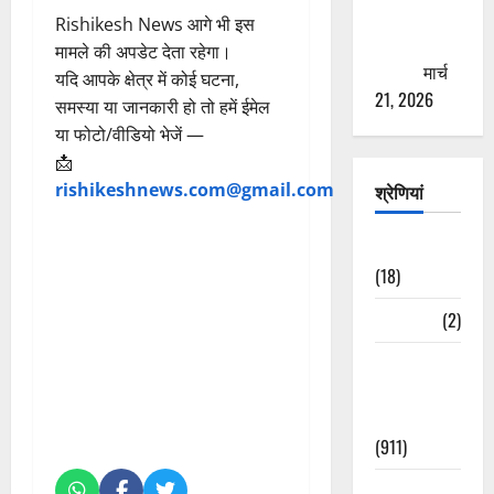
से युवाओं को
Rishikesh News आगे भी इस
ठगने की
मामले की अपडेट देता रहेगा।
कोशिश
मार्च
यदि आपके क्षेत्र में कोई घटना,
21, 2026
समस्या या जानकारी हो तो हमें ईमेल
या फोटो/वीडियो भेजें —
📩
rishikeshnews.com@gmail.com
श्रेणियां
Astrology
(18)
Bizarre
(2)
Civic Issues
&
Development
(911)
Crime &