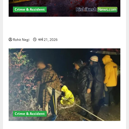
Crime & Accident
ऋषिकेश में बड़ा प्रॉपर्टी फ्रॉड! 100 रुपये के स्टांप पेपर पर
NRI की जमीन हड़पी
Rohit Negi
मार्च 21, 2026
Crime & Accident
मसूरी रोड हादसा: खाई में गिरी थार, एक युवक की मौत—SDRF