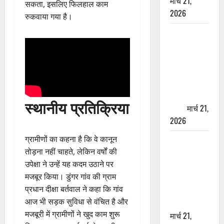
मार्च 21,
सकता, इसलिए फिलहाल काम
2026
रुकवाया गया है।
ऋषिकेश में
बड़ा प्रॉपर्टी
फ्रॉड! 100
रुपये के स्टांप
पेपर पर NRI
की जमीन
स्थानीय प्रतिक्रिया
हड़पी
मार्च 21,
2026
ग्रामीणों का कहना है कि वे कानून
मसूरी रोड
तोड़ना नहीं चाहते, लेकिन वर्षों की
हादसा: खाई में
उपेक्षा ने उन्हें यह कदम उठाने पर
गिरी थार, एक
मजबूर किया। डुंगर गांव की ग्राम
युवक की मौत
प्रधान दीक्षा बर्तवाल ने कहा कि गांव
—SDRF ने
आज भी सड़क सुविधा से वंचित है और
दो को बचाया
मजबूरी में ग्रामीणों ने खुद काम शुरू
मार्च 21,