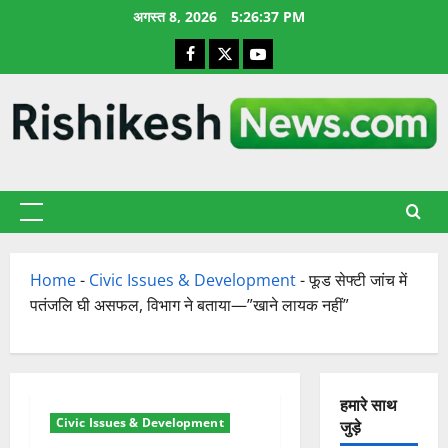
छोड़कर
अगस्त 8, 2026
5:26:38 PM
सामग्री
Facebook
X
YouTube
पर
जाएँ
प्राथमिक
सूची
Home
-
Civic Issues & Development
-
फूड सेफ्टी जांच में
पतंजलि घी असफल, विभाग ने बताया—”खाने लायक नहीं”
हमारे साथ
Civic Issues & Development
जुड़े