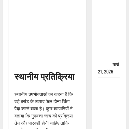
रामझूला पुल
की मरम्मत
शुरू! 11
करोड़ की
योजना,
चारधाम
यात्रा से
पहले होगा
काम पूरा
मार्च
21, 2026
स्थानीय प्रतिक्रिया
AIIMS
ऋषिकेश के
स्थानीय उपभोक्ताओं का कहना है कि
नाम पर
बड़े ब्रांड के उत्पाद फेल होना चिंता
नौकरी का
पैदा करने वाला है। कुछ व्यापारियों ने
झांसा! फर्जी
बताया कि गुणवत्ता जांच की प्रक्रिया
भर्ती विज्ञापन
तेज और पारदर्शी होनी चाहिए ताकि
से युवाओं को