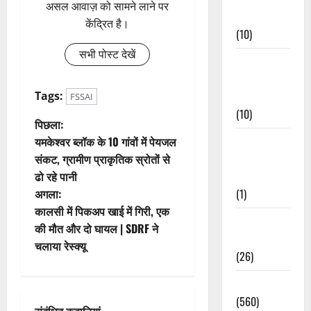
असल आवाज़ को सामने लाने पर
Events
केंद्रित है।
(10)
सभी पोस्ट देखें
Food &
Local
Tags:
Cuisine
FSSAI
(10)
पो
पिछला:
यमकेश्वर ब्लॉक के 10 गांवों में पेयजल
Food &
स्ट
संकट, ग्रामीण प्राकृतिक स्रोतों से
Local
ढो रहे पानी
Cuisine
ने
अगला:
(1)
वि
कालसी में पिकअप खाई में गिरी, एक
Health &
की मौत और दो घायल | SDRF ने
गे
Wellness
चलाया रेस्क्यू
(26)
श
Local News
न
(560)
संबंधित कहानियां