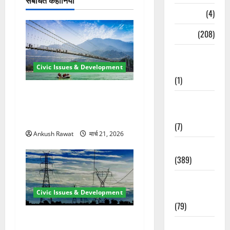
Naukri
(4)
News
(208)
Opinion /
Editorial
Civic Issues & Development
(1)
रामझूला पुल की मरम्मत शुरू! 11
Opinion &
करोड़ की योजना, चारधाम यात्रा
Editorial
से पहले होगा काम पूरा
(7)
Ankush Rawat
मार्च 21, 2026
Politics
(389)
Sarkari
Naukri
Civic Issues & Development
(79)
कुंभ 2027 की तैयारी तेज! हरिद्वार
Spirituality