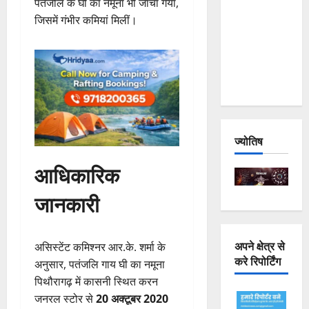
पतंजलि के घी का नमूना भी जांचा गया,
Joshimath
जिसमें गंभीर कमियां मिलीं।
— Why Is
This
Destruction
Repeating?
ज्योतिष
आधिकारिक
जानकारी
अपने क्षेत्र से
असिस्टेंट कमिश्नर आर.के. शर्मा के
करे रिपोर्टिंग
अनुसार, पतंजलि गाय घी का नमूना
पिथौरागढ़ में कासनी स्थित करन
जनरल स्टोर से
20 अक्टूबर 2020