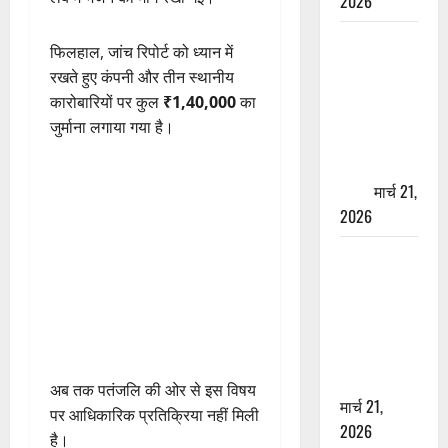
2026
ऋषिकेश में
फिलहाल, जांच रिपोर्ट को ध्यान में
बड़ा प्रॉपर्टी
रखते हुए कंपनी और तीन स्थानीय
फ्रॉड! 100
कारोबारियों पर कुल
₹1,40,000
का
रुपये के स्टांप
जुर्माना लगाया गया है।
पेपर पर NRI
की जमीन
हड़पी
मार्च 21,
2026
मसूरी रोड
हादसा: खाई में
गिरी थार, एक
युवक की मौत
—SDRF ने
दो को बचाया
अब तक पतंजलि की ओर से इस विषय
मार्च 21,
पर आधिकारिक प्रतिक्रिया नहीं मिली
2026
है।