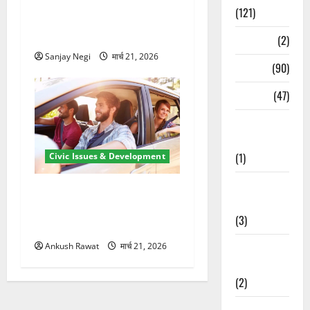
में बिजली व्यवस्था मजबूत करने
(121)
के लिए 21.51 करोड़ की योजना
मंजूर
Temples
(2)
Sanjay Negi
मार्च 21, 2026
Temples
(90)
Travel
(47)
Treks &
Adventures
(1)
Civic Issues & Development
Treks &
उत्तराखंड में BlaBla पर लग
Adventures
सकती है रोक! हादसे के बाद
(3)
सरकार सख्त, जांच तेज
Waterfalls &
Ankush Rawat
मार्च 21, 2026
Nature
(2)
Waterfalls &