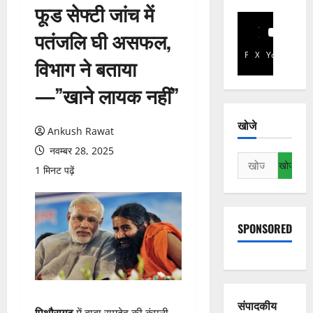
फूड सेफ्टी जांच में
पतंजलि घी असफल,
Facebook
X
YouTube
विभाग ने बताया
—”खाने लायक नहीं”
खोजे
Ankush Rawat
नवम्बर 28, 2025
निम्न
1 मिनट पढ़ें
को
खोजें:
SPONSORED
संपादकीय
पिथौरागढ़
में बाबा रामदेव की कंपनी