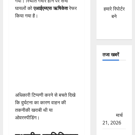
गया। स्थिति गंभीर होने पर सभी
घायलों को
एआईएमएस ऋषिकेश
रेफर
हमारे रिपोर्टर
किया गया है।
बने
तजा खबरें
दून में रफ्तार
का कहर!
120 Km/h
थार ने स्कूटी
अधिकारी टिप्पणी करने से बचते दिखे
सवारों को
कि दुर्घटना का कारण वाहन की
कुचला, एक
तकनीकी खराबी थी या
की मौत
मार्च
ओवरस्पीडिंग।
21, 2026
ऋषिकेश में