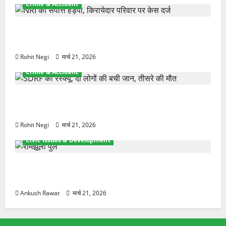
Crime & Accident
ऋषिकेश में बड़ा प्रॉपर्टी फ्रॉड! 100 रुपये के स्टांप पेपर पर
NRI की जमीन हड़पी
Rohit Negi
मार्च 21, 2026
Crime & Accident
मसूरी रोड हादसा: खाई में गिरी थार, एक युवक की मौत—
SDRF ने दो को बचाया
Rohit Negi
मार्च 21, 2026
Civic Issues & Development
रामझूला पुल की मरम्मत शुरू! 11 करोड़ की योजना, चारधाम
यात्रा से पहले होगा काम पूरा
Ankush Rawat
मार्च 21, 2026