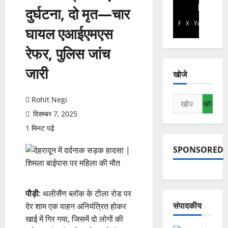
दुर्घटना, दो मृत—चार
Facebook
X
YouTube
घायल एआईएमएस
रेफर, पुलिस जांच
जारी
खोजे
निम्न
Rohit Negi
को
दिसम्बर 7, 2025
खोजें:
1 मिनट पढ़ें
SPONSORED
पौड़ी
: थलीसैंण ब्लॉक के टीला रोड पर
संपादकीय
देर शाम एक वाहन अनियंत्रित होकर
खाई में गिर गया, जिसमें दो लोगों की