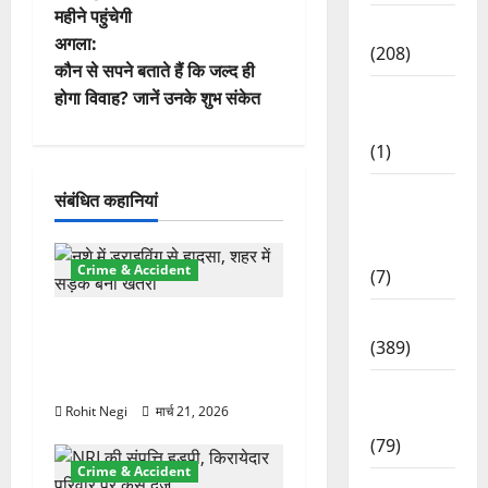
महीने पहुंचेगी
ने
News
अगला:
(208)
वि
कौन से सपने बताते हैं कि जल्द ही
Opinion /
होगा विवाह? जानें उनके शुभ संकेत
गे
Editorial
(1)
श
Opinion
संबंधित कहानियां
न
&
Editorial
Crime & Accident
(7)
Politics
दून में रफ्तार का कहर! 120
(389)
Km/h थार ने स्कूटी सवारों को
कुचला, एक की मौत
Sarkari
Rohit Negi
मार्च 21, 2026
Naukri
(79)
Crime & Accident