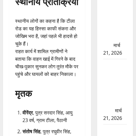
स्थानीय प्रतिक्रिया
बड़ा प्रॉपर्टी
फ्रॉड! 100
स्थानीय लोगों का कहना है कि टीला
रुपये के स्टांप
रोड का यह हिस्सा काफी संकरा और
पेपर पर NRI
जोखिम भरा है, जहां पहले भी हादसे हो
की जमीन
चुके हैं।
हड़पी
मार्च
राहत कार्य में शामिल ग्रामीणों ने
21, 2026
बताया कि वाहन खाई में गिरने के बाद
मसूरी रोड
चीख-पुकार सुनकर लोग तुरंत मौके पर
हादसा: खाई
पहुंचे और घायलों को बाहर निकाला।
में गिरी थार,
एक युवक की
मृतक
मौत—SDRF
ने दो को
बचाया
मार्च
वीरेंद्र
, पुत्र सरदार सिंह, आयु
21, 2026
23 वर्ष, ग्राम टीला, पैठानी
रामझूला पुल
संतोष सिंह
, पुत्र रघुवीर सिंह,