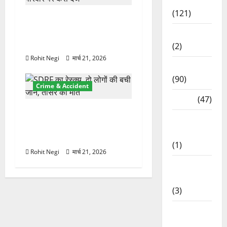
Spirituality
(121)
ऋषिकेश में बड़ा प्रॉपर्टी फ्रॉड!
100 रुपये के स्टांप पेपर पर
Temples
NRI की जमीन हड़पी
(2)
Rohit Negi
मार्च 21, 2026
Temples
(90)
Crime & Accident
Travel
(47)
मसूरी रोड हादसा: खाई में गिरी
Treks &
थार, एक युवक की मौत—SDRF
Adventures
ने दो को बचाया
(1)
Rohit Negi
मार्च 21, 2026
Treks &
Adventures
(3)
Waterfalls
& Nature