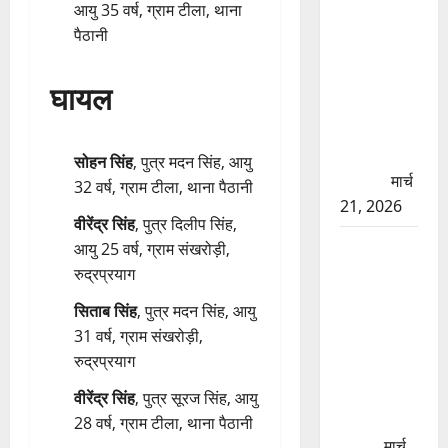
की मरम्मत
आयु 35 वर्ष, ग्राम टीला, थाना
शुरू! 11
पैठानी
करोड़ की
योजना,
घायल
चारधाम
यात्रा से
पहले होगा
सोहन सिंह
, पुत्र मदन सिंह, आयु
काम पूरा
मार्च
32 वर्ष, ग्राम टीला, थाना पैठानी
21, 2026
वीरेंद्र सिंह
, पुत्र दिलीप सिंह,
AIIMS
आयु 25 वर्ष, ग्राम संखरोड़ी,
ऋषिकेश के
रुद्रप्रयाग
नाम पर
सिताब सिंह
, पुत्र मदन सिंह, आयु
नौकरी का
31 वर्ष, ग्राम संखरोड़ी,
झांसा! फर्जी
रुद्रप्रयाग
भर्ती विज्ञापन
से युवाओं को
वीरेंद्र सिंह
, पुत्र सूरज सिंह, आयु
ठगने की
28 वर्ष, ग्राम टीला, थाना पैठानी
कोशिश
मार्च