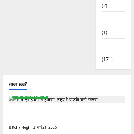
(2)
Waterfalls
& Nature
(1)
Weather
Update
(171)
ताजा खबरें
Crime & Accident
दून में रफ्तार का कहर! 120 Km/h थार ने स्कूटी सवारों को
कुचला, एक की मौत
Rohit Negi
मार्च 21, 2026