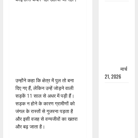
रामझूला पुल
की मरम्मत
शुरू! 11
करोड़ की
योजना,
चारधाम
यात्रा से
पहले होगा
काम पूरा
मार्च
21, 2026
उन्होंने कहा कि क्षेत्र में पुल तो बना
दिए गए हैं, लेकिन उन्हें जोड़ने वाली
AIIMS
सड़कें 11 साल से अधर में पड़ी हैं।
ऋषिकेश के
सड़क न होने के कारण ग्रामीणों को
नाम पर
जंगल के रास्तों से गुजरना पड़ता है
नौकरी का
और इसी वजह से वन्यजीवों का खतरा
झांसा! फर्जी
और बढ़ जाता है।
भर्ती विज्ञापन
से युवाओं को