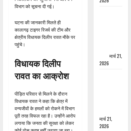
2026
विभाग को सूचना दी गई।
ऋषिकेश में
बड़ा प्रॉपर्टी
घटना की जानकारी मिलते ही
फ्रॉड! 100
कालागढ़ टाइगर रिजर्व की टीम और
रुपये के स्टांप
क्षेत्रीय विधायक दिलीप रावत मौके पर
पेपर पर NRI
पहुंचे।
की जमीन
हड़पी
मार्च 21,
विधायक दिलीप
2026
रावत का आक्रोश
मसूरी रोड
हादसा: खाई में
गिरी थार, एक
पीड़ित परिवार से मिलने के दौरान
युवक की मौत
विधायक रावत ने कहा कि क्षेत्र में
—SDRF ने
वन्यजीवों के हमलों को रोकने में विभाग
दो को बचाया
पूरी तरह विफल रहा है। उन्होंने आरोप
मार्च 21,
लगाया कि जनता की सुरक्षा को लेकर
2026
कोई ठोस कदम नहीं उठाया जा रहा।