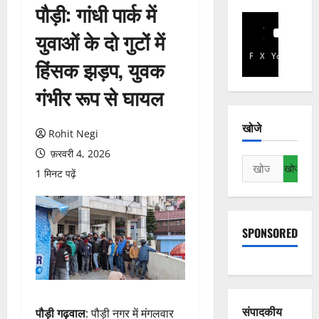
पौड़ी: गांधी पार्क में
युवाओं के दो गुटों में
Facebook
X
YouTube
हिंसक झड़प, युवक
गंभीर रूप से घायल
खोजे
Rohit Negi
फ़रवरी 4, 2026
निम्न
1 मिनट पढ़ें
को
खोजें:
SPONSORED
संपादकीय
पौड़ी गढ़वाल
: पौड़ी नगर में मंगलवार