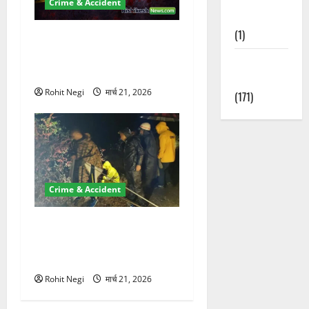
Crime & Accident
Nature
(1)
ऋषिकेश में बड़ा प्रॉपर्टी फ्रॉड!
100 रुपये के स्टांप पेपर पर NRI
Weather
की जमीन हड़पी
Update
Rohit Negi
मार्च 21, 2026
(171)
Crime & Accident
मसूरी रोड हादसा: खाई में गिरी
थार, एक युवक की मौत—SDRF
ने दो को बचाया
Rohit Negi
मार्च 21, 2026