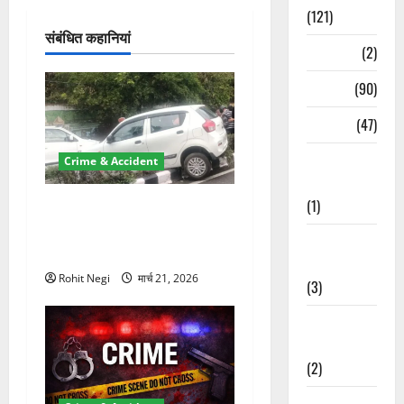
(121)
न
संबंधित कहानियां
Temples
(2)
Temples
(90)
Travel
(47)
Treks &
Crime & Accident
Adventures
(1)
दून में रफ्तार का कहर! 120
Km/h थार ने स्कूटी सवारों को
Treks &
कुचला, एक की मौत
Adventures
Rohit Negi
मार्च 21, 2026
(3)
Waterfalls &
Nature
(2)
Waterfalls &