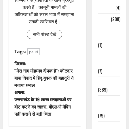
करते हैं। कानूनी मामलों की
Naukri
(4)
जटिलताओं को सरल भाषा में समझाना
News
(208)
उनकी खासियत है।
Opinion /
सभी पोस्ट देखें
Editorial
(1)
Tags:
pauri
Opinion &
पो
पिछला:
Editorial
“मेरा नाम मोहम्मद दीपक है”: कोटद्वार
(7)
स्ट
बाबा विवाद में हिंदू युवक की बहादुरी ने
Politics
मचाया धमाल
ने
(389)
अगला:
वि
उत्तराखंड के 19 लाख मतदाताओं पर
Sarkari
वोट कटने का खतरा, बीएलओ मैपिंग
Naukri
गे
नहीं कराने से बढ़ी चिंता
(79)
श
Spirituality