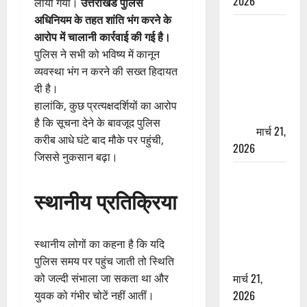
2026
लाया गया।
उत्तराखंड पुलिस
अधिनियम के तहत शांति भंग करने के
ऋषिकेश में
आरोप में चालानी कार्रवाई की गई है।
बड़ा प्रॉपर्टी
पुलिस ने सभी को भविष्य में कानून
फ्रॉड! 100
व्यवस्था भंग न करने की सख्त हिदायत
रुपये के स्टांप
दी है।
पेपर पर NRI
हालांकि, कुछ प्रत्यक्षदर्शियों का आरोप
की जमीन
है कि सूचना देने के बावजूद पुलिस
हड़पी
मार्च 21,
करीब आधे घंटे बाद मौके पर पहुंची,
2026
जिससे नुकसान बढ़ा।
मसूरी रोड
हादसा: खाई में
स्थानीय प्रतिक्रिया
गिरी थार, एक
युवक की मौत
—SDRF ने
स्थानीय लोगों का कहना है कि यदि
दो को बचाया
पुलिस समय पर पहुंच जाती तो स्थिति
मार्च 21,
को जल्दी संभाला जा सकता था और
2026
युवक को गंभीर चोटें नहीं आतीं।