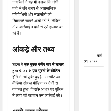
नागरिकों ने यह भी बताया कि गांधी
रामझूला पुल
पार्क में लंबे समय से असामाजिक
की मरम्मत
गतिविधियों और नशाखोरी की
शुरू! 11
शिकायतें सामने आती रही हैं, लेकिन
करोड़ की
ठोस कार्रवाई न होने से ऐसे हालात बन
योजना,
रहे हैं।
चारधाम
यात्रा से
आंकड़े और तथ्य
पहले होगा
काम पूरा
मार्च
21, 2026
घटना में
एक युवक गंभीर रूप से घायल
हुआ है, जबकि
एक युवती के चोटिल
AIIMS
होने
की भी पुष्टि हुई है। मारपीट का
ऋषिकेश के
वीडियो सोशल मीडिया पर तेजी से
नाम पर
वायरल हुआ, जिसके आधार पर पुलिस
नौकरी का
ने लोगों की पहचान कर कार्रवाई की।
झांसा! फर्जी
भर्ती विज्ञापन
से युवाओं को