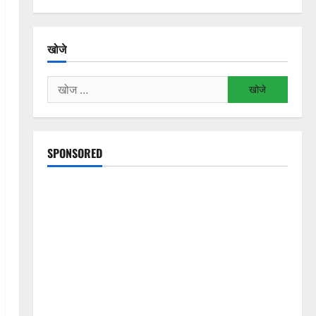
खोजे
निम्न
को
खोजें:
SPONSORED