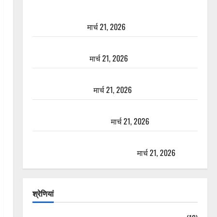
दून में रफ्तार का कहर! 120 Km/h थार ने स्कूटी सवारों को
कुचला, एक की मौत
मार्च 21, 2026
ऋषिकेश में बड़ा प्रॉपर्टी फ्रॉड! 100 रुपये के स्टांप पेपर पर
NRI की जमीन हड़पी
मार्च 21, 2026
मसूरी रोड हादसा: खाई में गिरी थार, एक युवक की मौत—
SDRF ने दो को बचाया
मार्च 21, 2026
रामझूला पुल की मरम्मत शुरू! 11 करोड़ की योजना, चारधाम
यात्रा से पहले होगा काम पूरा
मार्च 21, 2026
AIIMS ऋषिकेश के नाम पर नौकरी का झांसा! फर्जी भर्ती
विज्ञापन से युवाओं को ठगने की कोशिश
मार्च 21, 2026
श्रेणियां