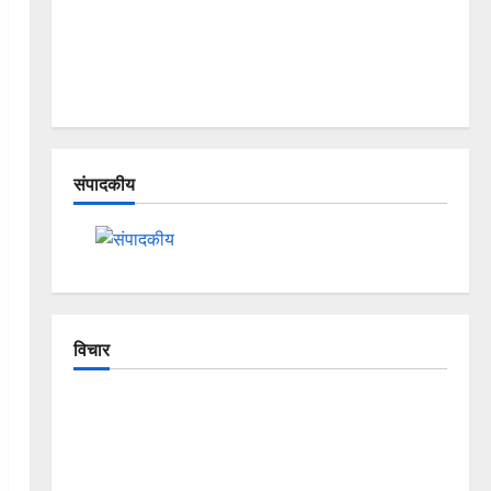
संपादकीय
विचार
The Crumbling Mountains of Uttarakhand:
Continuous Disasters in Dehradun, Chamoli, and
Joshimath — Why Is This Destruction Repeating?