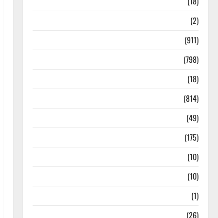
Astrology
(18)
Bizarre
(2)
Civic Issues & Development
(911)
Crime & Accident
(798)
Culture & Lifestyle
(18)
Current Affairs
(814)
Education & Exam Updates
(49)
Festivals & Events
(175)
Festivals & Events
(10)
Food & Local Cuisine
(10)
Food & Local Cuisine
(1)
Health & Wellness
(26)