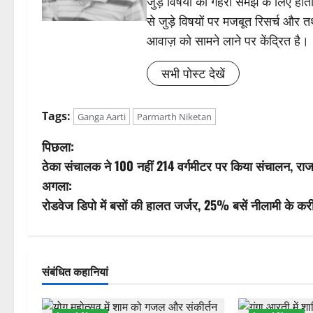
जुड़े विषयों की गहरी समझ के लिए होती 
से जुड़े विषयों पर मजबूत रिसर्च और त
आवाज़ को सामने लाने पर केंद्रित है।
सभी पोस्ट देखें
Tags:
Ganga Aarti
Parmarth Niketan
पो
पिछला:
ठेका संचालक ने 100 नहीं 214 वर्गमीटर पर किया संचालन, रा
स्ट
अगला:
ने
रोडवेज डिपो में बसों की हालत जर्जर, 25% बसें नीलामी के कर
वि
गे
संबंधित कहानियां
श