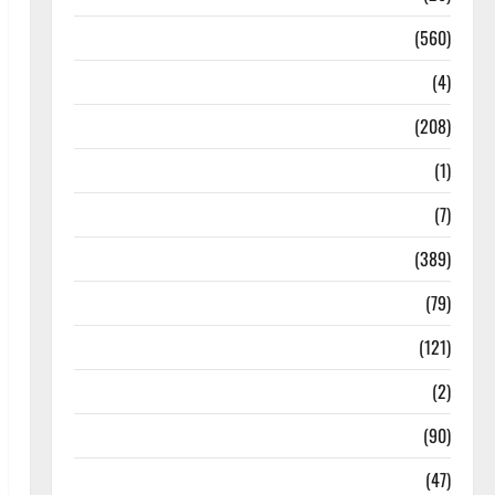
Local News
(560)
Naukri
(4)
News
(208)
Opinion / Editorial
(1)
Opinion & Editorial
(7)
Politics
(389)
Sarkari Naukri
(79)
Spirituality
(121)
Temples
(2)
Temples
(90)
Travel
(47)