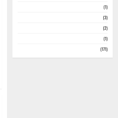
Treks & Adventures
(1)
Treks & Adventures
(3)
Waterfalls & Nature
(2)
Waterfalls & Nature
(1)
Weather Update
(171)