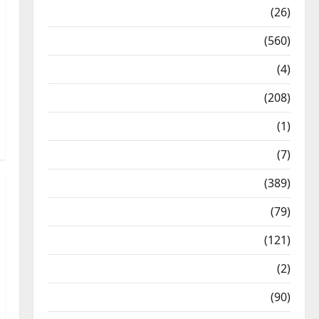
Health & Wellness
(26)
Local News
(560)
Naukri
(4)
News
(208)
Opinion / Editorial
(1)
Opinion & Editorial
(7)
Politics
(389)
Sarkari Naukri
(79)
Spirituality
(121)
Temples
(2)
Temples
(90)