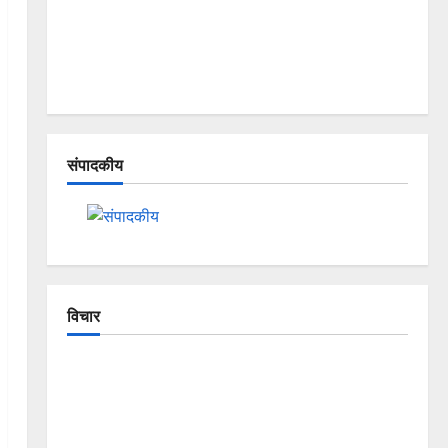
संपादकीय
विचार
The Crumbling Mountains of
Uttarakhand: Continuous Disasters in
Dehradun, Chamoli, and Joshimath —
Why Is This Destruction Repeating?