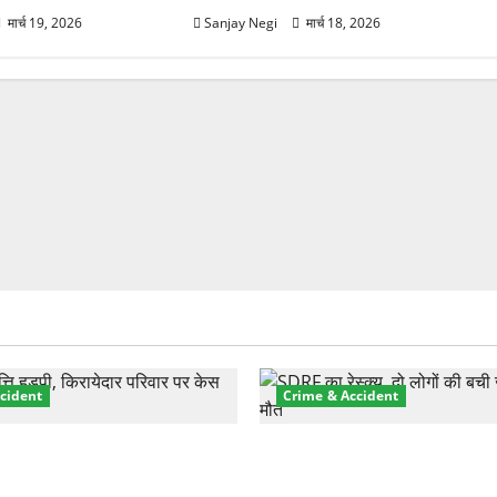
मार्च 19, 2026
Sanjay Negi
मार्च 18, 2026
cident
Crime & Accident
़ा प्रॉपर्टी फ्रॉड! 100 रुपये के
मसूरी रोड हादसा: खाई में गिरी थ
पर NRI की जमीन हड़पी
की मौत—SDRF ने दो को बचाया