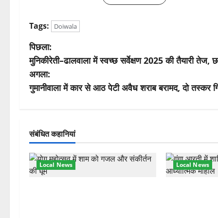
Tags:
Doiwala
पो
पिछला:
मुनिकीरेती–ढालवाला में स्वच्छ सर्वेक्षण 2025 की तैयारी तेज,
स्ट
अगला:
ने
गुमानीवाला में कार से आठ पेटी अवैध शराब बरामद, दो तस्कर ग
वि
गे
संबंधित कहानियां
श
Local News
Local News
न
अंतरराष्ट्रीय योग महोत्सव में तीसरे दिन
परमार्थ निकेतन प
योग की गहराई, साधकों ने सीखी प्राणायाम
आरती में लिया भा
और मेडिटेशन तकनीक
मुलाकात