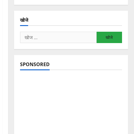
खोजे
निम्न
को
खोजें:
SPONSORED