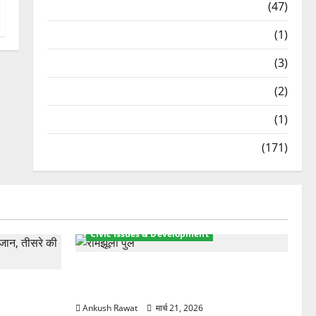
Travel
(47)
Treks & Adventures
(1)
Treks & Adventures
(3)
Waterfalls & Nature
(2)
Waterfalls & Nature
(1)
Weather Update
(171)
Civic Issues & Development
रामझूला पुल की मरम्मत शुरू! 11 करोड़ की
ार, एक युवक
योजना, चारधाम यात्रा से पहले होगा काम पूरा
Ankush Rawat
मार्च 21, 2026