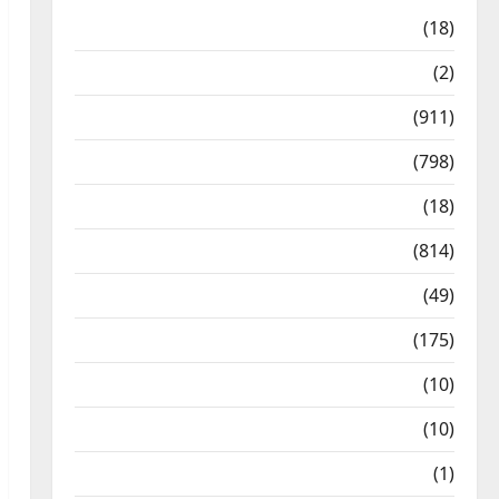
Astrology
(18)
Bizarre
(2)
Civic Issues & Development
(911)
Crime & Accident
(798)
Culture & Lifestyle
(18)
Current Affairs
(814)
Education & Exam Updates
(49)
Festivals & Events
(175)
Festivals & Events
(10)
Food & Local Cuisine
(10)
Food & Local Cuisine
(1)