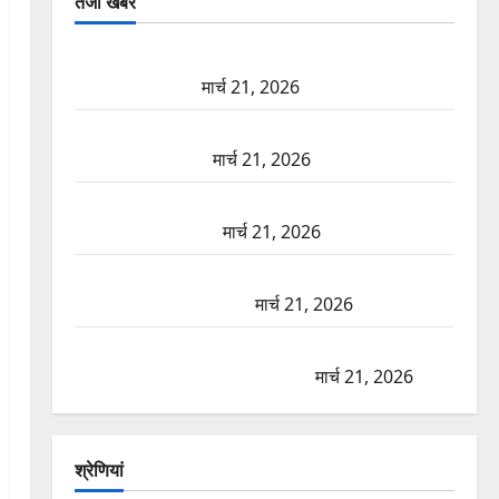
तजा खबरें
दून में रफ्तार का कहर! 120 Km/h थार ने स्कूटी सवारों को
कुचला, एक की मौत
मार्च 21, 2026
ऋषिकेश में बड़ा प्रॉपर्टी फ्रॉड! 100 रुपये के स्टांप पेपर पर
NRI की जमीन हड़पी
मार्च 21, 2026
मसूरी रोड हादसा: खाई में गिरी थार, एक युवक की मौत—
SDRF ने दो को बचाया
मार्च 21, 2026
रामझूला पुल की मरम्मत शुरू! 11 करोड़ की योजना, चारधाम
यात्रा से पहले होगा काम पूरा
मार्च 21, 2026
AIIMS ऋषिकेश के नाम पर नौकरी का झांसा! फर्जी भर्ती
विज्ञापन से युवाओं को ठगने की कोशिश
मार्च 21, 2026
श्रेणियां