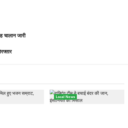
 छह चालान जारी
िरफ्तार
Local News
हुंचे अनूप जलोटा, गंगा
गंगा में बहते बंदर की बचाई जान, राफ्टिंग
ग, स्वामी चिदानंद से
टीम और पर्यटकों का रेस्क्यू वीडियो
वायरल