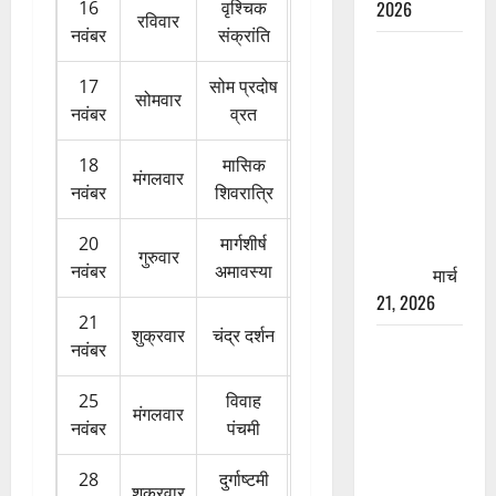
16
वृश्चिक
2026
रविवार
नवंबर
संक्रांति
रामझूला पुल
की मरम्मत
17
सोम प्रदोष
सोमवार
शुरू! 11
नवंबर
व्रत
करोड़ की
योजना,
18
मासिक
मंगलवार
चारधाम
नवंबर
शिवरात्रि
यात्रा से
20
मार्गशीर्ष
पहले होगा
गुरुवार
नवंबर
अमावस्या
काम पूरा
मार्च
21, 2026
21
शुक्रवार
चंद्र दर्शन
AIIMS
नवंबर
ऋषिकेश के
25
विवाह
नाम पर
मंगलवार
नवंबर
पंचमी
नौकरी का
झांसा! फर्जी
28
दुर्गाष्टमी
भर्ती विज्ञापन
शुक्रवार