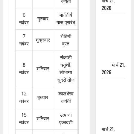
मार्च 21,
जयंती
2026
6
मार्गशीर्ष
गुरुवार
ऋषिकेश में
नवंबर
मास प्रारंभ
बड़ा प्रॉपर्टी
फ्रॉड! 100
7
रोहिणी
शुक्रवार
रुपये के स्टांप
नवंबर
व्रत
पेपर पर NRI
की जमीन
संकष्टी
हड़पी
मार्च 21,
8
चतुर्थी,
शनिवार
2026
नवंबर
सौभाग्य
सुंदरी तीज
मसूरी रोड
हादसा: खाई में
12
कालभैरव
बुधवार
गिरी थार, एक
नवंबर
जयंती
युवक की मौत
—SDRF ने
15
उत्पन्ना
शनिवार
दो को बचाया
नवंबर
एकादशी
मार्च 21,