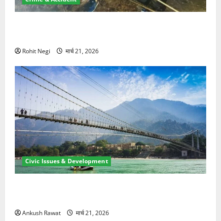
मसूरी रोड हादसा: खाई में गिरी थार, एक युवक की मौत—SDRF
ने दो को बचाया
Rohit Negi
मार्च 21, 2026
Civic Issues & Development
रामझूला पुल की मरम्मत शुरू! 11 करोड़ की योजना, चारधाम
यात्रा से पहले होगा काम पूरा
Ankush Rawat
मार्च 21, 2026