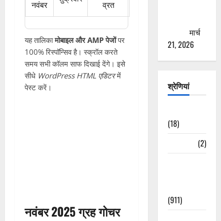
नवंबर
व्रत
से युवाओं को
ठगने की
कोशिश
मार्च
यह तालिका
मोबाइल और AMP पेजों
पर
21, 2026
100% रिस्पॉन्सिव है। स्क्रॉल करते
समय सभी कॉलम साफ दिखाई देंगे। इसे
सीधे
WordPress HTML एडिटर
में
श्रेणियां
पेस्ट करें।
Astrology
(18)
Bizarre
(2)
Civic Issues
&
Development
(911)
नवंबर 2025 ग्रह गोचर
Crime &