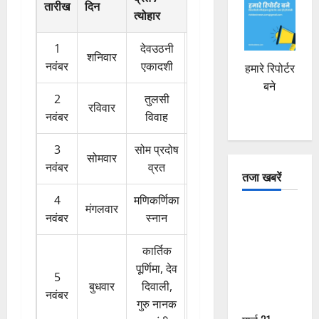
तारीख
दिन
त्योहार
1
देवउठनी
शनिवार
नवंबर
एकादशी
हमारे रिपोर्टर
बने
2
तुलसी
रविवार
नवंबर
विवाह
3
सोम प्रदोष
सोमवार
नवंबर
व्रत
तजा खबरें
4
मणिकर्णिका
मंगलवार
दून में रफ्तार
नवंबर
स्नान
का कहर! 120
Km/h थार ने
कार्तिक
स्कूटी सवारों
पूर्णिमा, देव
5
को कुचला,
बुधवार
दिवाली,
नवंबर
एक की मौत
गुरु नानक