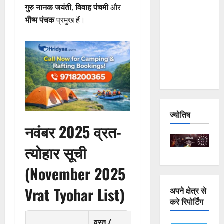
गुरु नानक जयंती
,
विवाह पंचमी
और
and
भीष्म पंचक
प्रमुख हैं।
Joshimath
— Why Is
This
Destruction
Repeating?
ज्योतिष
नवंबर 2025 व्रत-
त्योहार सूची
(November 2025
Vrat Tyohar List)
अपने क्षेत्र से
करे रिपोर्टिंग
व्रत /