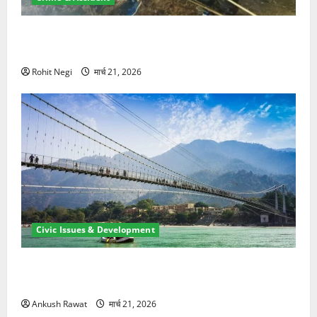
मसूरी रोड हादसा: खाई में गिरी थार, एक युवक की मौत—SDRF
ने दो को बचाया
Rohit Negi
मार्च 21, 2026
Civic Issues & Development
रामझूला पुल की मरम्मत शुरू! 11 करोड़ की योजना, चारधाम
यात्रा से पहले होगा काम पूरा
Ankush Rawat
मार्च 21, 2026