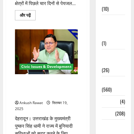
Cuisine
क्षेत्रों में पिछले चार दिनों से पेयजल...
(10)
चंबा
और पढ़ें
और
Food &
बादशाहीथौल
Local
में
चार
Cuisine
दिनों
से
(1)
ठप
पेयजल
आपूर्ति,
Health &
नागणी
पंप
Wellness
हाउस
Civic Issues & Development
(26)
में
घुसा
मलबा
हरिद्वार-ऋषिकेश में सीवर नेटवर्क होगा
Local News
के
बारे
मजबूत, मुख्यमंत्री धामी ने 100 करोड़
(560)
में
रुपये की स्वीकृति दी
और
पढ़ें
Naukri
(4)
Ankush Rawat
सितम्बर 19,
2025
News
(208)
देहरादून। उत्तराखंड के मुख्यमंत्री
Opinion /
पुष्कर सिंह धामी ने राज्य में बुनियादी
Editorial
सुविधाओं को सुदृढ़ करने के लिए...