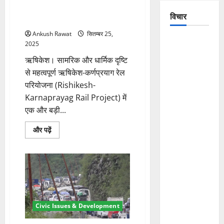
टेंडर, जनवरी से शुरू होगा निर्माण
विचार
कार्य
Ankush Rawat
सितम्बर 25,
The
2025
Crumbling
ऋषिकेश। सामरिक और धार्मिक दृष्टि
Mountains
से महत्वपूर्ण ऋषिकेश-कर्णप्रयाग रेल
of
परियोजना (Rishikesh-
Uttarakhand:
Karnaprayag Rail Project) में
Continuous
एक और बड़ी...
Disasters in
Dehradun,
ऋषिकेश-
और पढ़ें
कर्णप्रयाग
Chamoli,
रेल
परियोजना
and
:
आठ
Joshimath
नए
— Why Is
स्टेशनों
के
This
लिए
जारी
Destruction
हुए
Civic Issues & Development
टेंडर,
Repeating?
जनवरी