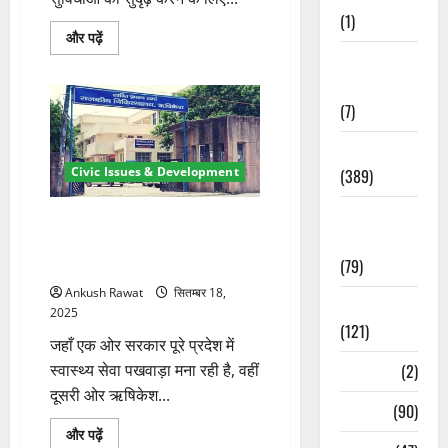
(1)
हरिद्वार-
और पढ़ें
ऋषिकेश
Opinion &
में
सीवर
Editorial
नेटवर्क
होगा
(7)
मजबूत,
मुख्यमंत्री
धामी
Politics
ने
Civic Issues & Development
(389)
100
करोड़
रुपये
Sarkari
की
ऋषिकेश का सरकारी अस्पताल
स्वीकृति
Naukri
बदहाल, मरीज अल्ट्रासाउंड सहित
दी
के
(79)
बुनियादी सेवाओं से वंचित
बारे
में
Ankush Rawat
सितम्बर 18,
और
Spirituality
2025
पढ़ें
(121)
जहाँ एक ओर सरकार पूरे प्रदेश में
स्वास्थ्य सेवा पखवाड़ा मना रही है, वहीं
Temples
(2)
दूसरी ओर ऋषिकेश...
Temples
(90)
ऋषिकेश
और पढ़ें
का