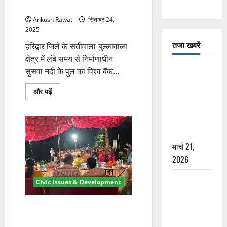
पढ़ें
करने के निर्देश
Ankush Rawat
सितम्बर 24,
2025
तजा खबरें
हरिद्वार जिले के सतीवाला-बुल्लावाला
क्षेत्र में लंबे समय से निर्माणाधीन
दून में रफ्तार
सुसवा नदी के पुल का विश्व बैंक...
का कहर! 120
सुसवा
और पढ़ें
Km/h थार ने
नदी:
विश्व
स्कूटी सवारों
बैंक
ने
को कुचला,
पुल
एक की मौत
निर्माण
स्थल
मार्च 21,
का
निरीक्षण,
2026
निर्माण
जल्द
शुरू
ऋषिकेश में
Civic Issues & Development
करने
के
बड़ा प्रॉपर्टी
निर्देश
फ्रॉड! 100
के
ढालवाला: नई बन्दे वाली रोड पर
बारे
रुपये के स्टांप
स्ट्रीट लाइट पोलों का लोकार्पण
में
और