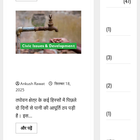
Travel
(47)
सरकारी
अस्पताल
Treks &
बदहाल,
मरीज
Adventures
अल्ट्रासाउंड
सहित
(1)
बुनियादी
सेवाओं
से
Treks &
वंचित
Civic Issues & Development
के
Adventures
बारे
(3)
में
और
तपोवन में पेयजल संकट, दो दिन से
पढ़ें
सप्लाई बंद – 150 से ज्यादा परिवार
Waterfalls &
प्रभावित
Nature
Ankush Rawat
सितम्बर 18,
(2)
2025
Waterfalls &
तपोवन क्षेत्र के कई हिस्सों में पिछले
Nature
दो दिनों से पानी की आपूर्ति ठप पड़ी
(1)
है। इस...
Weather
तपोवन
और पढ़ें
में
Update
पेयजल