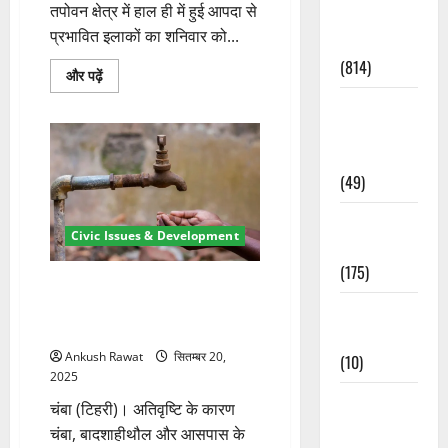
में
तपोवन क्षेत्र में हाल ही में हुई आपदा से
Current
और
प्रभावित इलाकों का शनिवार को...
पढ़ें
Affairs
(814)
तपोवन
और पढ़ें
में
कैबिनेट
Education &
मंत्री
Exam
सुबोध
उनियाल
Updates
ने
किया
(49)
आपदा
प्रभावित
क्षेत्रों
Festivals &
का
Civic Issues & Development
निरीक्षण,
Events
राहत
(175)
कार्यों
में
चंबा और बादशाहीथौल में चार दिनों से
तेजी
ठप पेयजल आपूर्ति, नागणी पंप हाउस
Festivals &
के
निर्देश
में घुसा मलबा
Events
के
बारे
Ankush Rawat
सितम्बर 20,
(10)
में
2025
और
पढ़ें
Food &
चंबा (टिहरी)। अतिवृष्टि के कारण
Local
चंबा, बादशाहीथौल और आसपास के