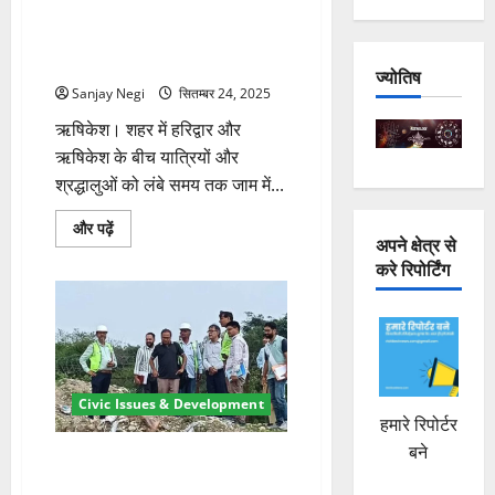
से
ऋषिकेश-बाईपास निर्माण के लिए नया
शुरू
होगा
अलाइनमेंट तय, चारधाम यात्रियों को
निर्माण
जाम से राहत
कार्य
ज्योतिष
के
Sanjay Negi
सितम्बर 24, 2025
बारे
में
ऋषिकेश। शहर में हरिद्वार और
और
पढ़ें
ऋषिकेश के बीच यात्रियों और
श्रद्धालुओं को लंबे समय तक जाम में...
ऋषिकेश-
और पढ़ें
अपने क्षेत्र से
बाईपास
निर्माण
करे रिपोर्टिंग
के
लिए
नया
अलाइनमेंट
तय,
चारधाम
यात्रियों
को
जाम
Civic Issues & Development
से
हमारे रिपोर्टर
राहत
के
बने
सुसवा नदी: विश्व बैंक ने पुल निर्माण
बारे
में
स्थल का निरीक्षण, निर्माण जल्द शुरू
और