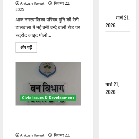
पेपर पर NRI
पढ़ें
Ankush Rawat
सितम्बर 22,
की जमीन
2025
हड़पी
मार्च 21,
आज नगरपालिका परिषद मुनि की रेती
2026
ढालवाला में नई बनी बन्दे वाली रोड पर
स्ट्रीट लाइट पोलों...
मसूरी रोड
हादसा: खाई में
ढालवाला:
और पढ़ें
नई
गिरी थार, एक
बन्दे
वाली
युवक की मौत
रोड
—SDRF ने
पर
स्ट्रीट
दो को बचाया
लाइट
पोलों
मार्च 21,
का
लोकार्पण
2026
के
Civic Issues & Development
बारे
में
रामझूला पुल
और
की मरम्मत
पढ़ें
देहरादून: उत्तराखंड में पहली बार वन
शुरू! 11
क्षेत्रों का होगा डिजिटल सीमांकन,
विवादों पर लगेगा विराम
करोड़ की
योजना,
Ankush Rawat
सितम्बर 22,