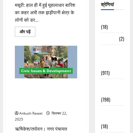
श्रेणियां
मसूरी: हाल ही में हुई मूसलाधार बारिश
का कहर अभी तक झड़ीपानी क्षेत्र के
Astrology
लोगों को डर...
(18)
मसूरी
और पढ़ें
के
Bizarre
(2)
झड़ीपानी
क्षेत्र
में
Civic Issues
जमीन
धंसाव
&
का
खतरा
Development
बढ़ा
Civic Issues & Development
(911)
—
एक
मजदूर
Crime &
की
तपोवन में कैबिनेट मंत्री सुबोध
मौत,
Accident
उनियाल ने किया आपदा प्रभावित
ग्रामीणों
में
क्षेत्रों का निरीक्षण, राहत कार्यों में तेजी
(798)
दहशत,
के निर्देश
प्रशासन
पर
Culture &
Ankush Rawat
सितम्बर 22,
लापरवाही
Lifestyle
के
2025
आरोप
(18)
के
ऋषिकेश/तपोवन। नगर पंचायत
बारे