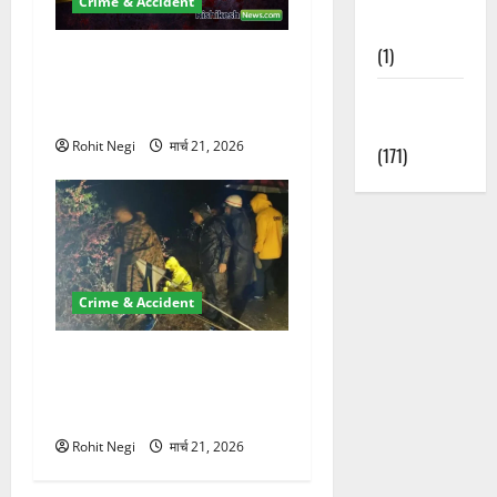
Crime & Accident
Nature
(1)
ऋषिकेश में बड़ा प्रॉपर्टी फ्रॉड!
100 रुपये के स्टांप पेपर पर NRI
Weather
की जमीन हड़पी
Update
Rohit Negi
मार्च 21, 2026
(171)
Crime & Accident
मसूरी रोड हादसा: खाई में गिरी
थार, एक युवक की मौत—SDRF
ने दो को बचाया
Rohit Negi
मार्च 21, 2026