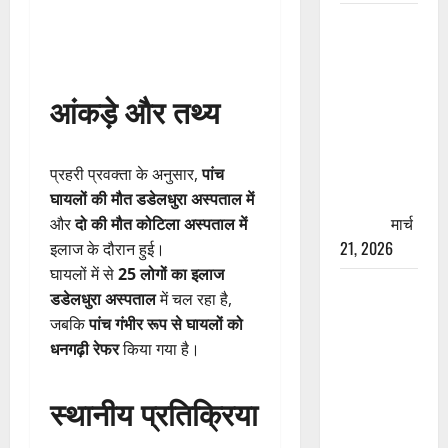
रामझूला पुल
की मरम्मत
शुरू! 11
करोड़ की
आंकड़े और तथ्य
योजना,
चारधाम
यात्रा से
प्रहरी प्रवक्ता के अनुसार,
पांच
पहले होगा
घायलों की मौत डडेलधुरा अस्पताल में
काम पूरा
मार्च
और
दो की मौत कोटिला अस्पताल में
21, 2026
इलाज के दौरान हुई।
घायलों में से
25 लोगों का इलाज
AIIMS
डडेलधुरा अस्पताल
में चल रहा है,
ऋषिकेश के
जबकि
पांच गंभीर रूप से घायलों को
नाम पर
धनगढ़ी रेफर
किया गया है।
नौकरी का
झांसा! फर्जी
स्थानीय प्रतिक्रिया
भर्ती विज्ञापन
से युवाओं को