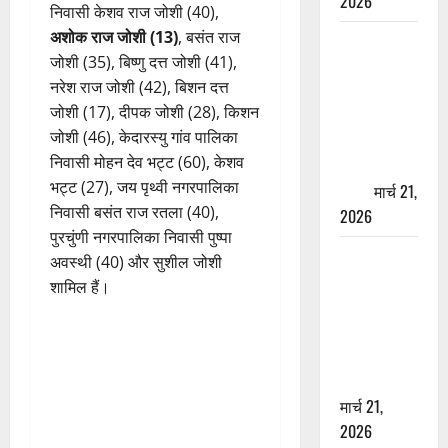
2026
निवासी केशव राज जोशी (40),
अशोक राज जोशी (13)
, बसंत राज
ऋषिकेश में
जोशी (35), बिष्णु दत्त जोशी (41),
बड़ा प्रॉपर्टी
नरेश राज जोशी (42), बिशन दत्त
फ्रॉड! 100
जोशी (17), दीपक जोशी (28), किशन
रुपये के स्टांप
जोशी (46), केदारस्यु गांव पालिका
पेपर पर NRI
निवासी मोहन देव भट्ट (60), केशव
की जमीन
भट्ट (27), जय पृथ्वी नगरपालिका
हड़पी
मार्च 21,
निवासी बसंत राज रतला (40),
2026
पुरचुंणी नगरपालिका निवासी पुष्पा
मसूरी रोड
अवस्थी (40) और सुशील जोशी
हादसा: खाई में
शामिल हैं।
गिरी थार, एक
युवक की मौत
—SDRF ने
दो को बचाया
मार्च 21,
2026