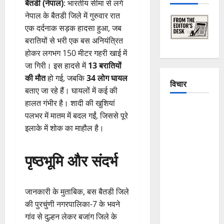
बैतडी (नेपाल)
: भारतीय सीमा से लगे
नेपाल के बैतडी जिले में गुरुवार रात
एक दर्दनाक सड़क हादसा हुआ, जब
बरातियों से भरी एक बस अनियंत्रित
होकर लगभग 150 मीटर गहरी खाई में
जा गिरी। इस हादसे में
13 बरातियों
की मौत
हो गई, जबकि
34 लोग घायल
विचार
बताए जा रहे हैं। घायलों में कई की
हालत गंभीर है। शादी की खुशियां
The
पलभर में मातम में बदल गईं, जिससे पूरे
Crumbling
इलाके में शोक का माहौल है।
Mountains
of
पृष्ठभूमि और संदर्भ
Uttarakhand:
Continuous
Disasters in
जानकारी के मुताबिक, बस बैतडी जिले
Dehradun,
की पुरचुंणी नगरपालिका-7 के भवने
Chamoli,
गांव से दुल्हन लेकर बजांग जिले के
and