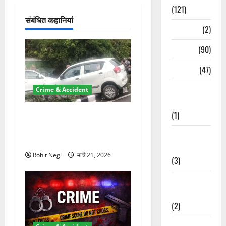
श
(121)
संबंधित कहानियां
न
Temples
(2)
Temples
(90)
Travel
(47)
Treks &
Crime & Accident
Adventures
(1)
दून में रफ्तार का कहर! 120
Km/h थार ने स्कूटी सवारों को
Treks &
कुचला, एक की मौत
Adventures
Rohit Negi
मार्च 21, 2026
(3)
Waterfalls &
Nature
(2)
Waterfalls &