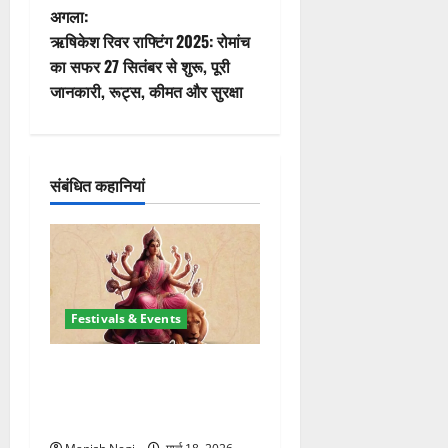
ने
अगला:
वि
ऋषिकेश रिवर राफ्टिंग 2025: रोमांच
का सफर 27 सितंबर से शुरू, पूरी
गे
जानकारी, रूट्स, कीमत और सुरक्षा
श
न
संबंधित कहानियां
Festivals & Events
चैत्र नवरात्र 2026: 19 मार्च से
शुरुआत, मां दुर्गा पालकी पर करेंगी
आगमन