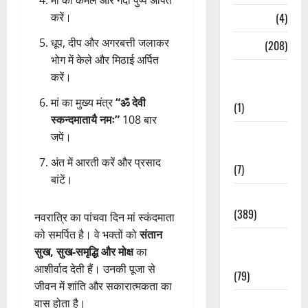
मां को कमल और गेंदा पुष्प अर्पित
Naukri
(4)
करें।
धूप, दीप और अगरबत्ती जलाकर
News
(208)
भोग में केले और मिठाई अर्पित
Opinion /
करें।
Editorial
मां का मुख्य मंत्र
“ॐ देवी
(1)
स्कन्दमातायै नमः”
108 बार
Opinion &
जपें।
Editorial
अंत में आरती करें और प्रसाद
(7)
बांटें।
Politics
(389)
नवरात्रि का पांचवा दिन मां स्कंदमाता
को समर्पित है। वे भक्तों को
संतान
Sarkari
सुख, सुख-समृद्धि और मोक्ष
का
Naukri
आशीर्वाद देती हैं। उनकी पूजा से
(79)
जीवन में शांति और सकारात्मकता का
Spirituality
वास होता है।