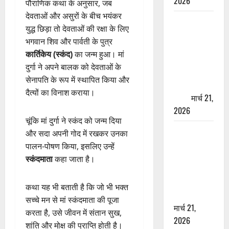
2026
पौराणिक कथा के अनुसार, जब
देवताओं और असुरों के बीच भयंकर
ऋषिकेश में
युद्ध छिड़ा तो देवताओं की रक्षा के लिए
बड़ा प्रॉपर्टी
भगवान शिव और पार्वती के पुत्र
फ्रॉड! 100
कार्तिकेय (स्कंद)
का जन्म हुआ। मां
रुपये के स्टांप
दुर्गा ने अपने बालक को देवताओं के
पेपर पर NRI
सेनापति के रूप में स्थापित किया और
की जमीन
दैत्यों का विनाश कराया।
हड़पी
मार्च 21,
2026
चूंकि मां दुर्गा ने स्कंद को जन्म दिया
मसूरी रोड
और सदा अपनी गोद में रखकर उनका
हादसा: खाई में
पालन-पोषण किया, इसलिए उन्हें
गिरी थार, एक
स्कंदमाता
कहा जाता है।
युवक की मौत
—SDRF ने
कथा यह भी बताती है कि जो भी भक्त
दो को बचाया
सच्चे मन से मां स्कंदमाता की पूजा
मार्च 21,
करता है, उसे जीवन में संतान सुख,
2026
शांति और मोक्ष की प्राप्ति होती है।