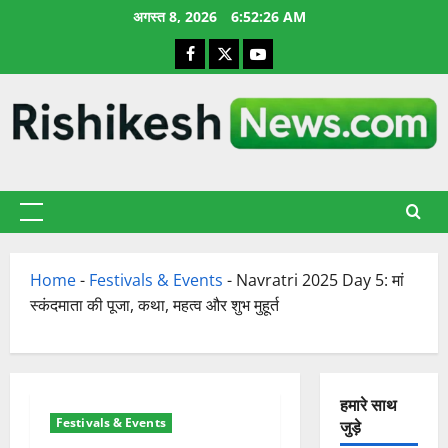
छोड़कर
अगस्त 8, 2026
6:52:27 AM
सामग्री
Facebook
X
YouTube
पर
जाएँ
प्राथमिक
सूची
Home
-
Festivals & Events
-
Navratri 2025 Day 5: मां
स्कंदमाता की पूजा, कथा, महत्व और शुभ मुहूर्त
हमारे साथ
Festivals & Events
जुड़े