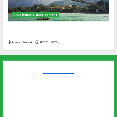
Civic Issues & Development
रामझूला पुल की मरम्मत शुरू! 11 करोड़ की योजना, चारधाम
यात्रा से पहले होगा काम पूरा
Ankush Rawat
मार्च 21, 2026
TRENDING TOPICS
Rishikesh Land Protest
Ankita Bhandari Murder Case
Wildlife Conflict
Leopard Attack
Bear Attack
Elephant Attack