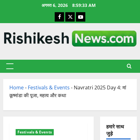
छोड़कर
अगस्त 6, 2026
8:59:34 AM
सामग्री
Facebook
X
YouTube
पर
जाएँ
प्राथमिक
सूची
Home
-
Festivals & Events
-
Navratri 2025 Day 4: मां
कूष्मांडा की पूजा, महत्व और कथा
हमारे साथ
Festivals & Events
जुड़े