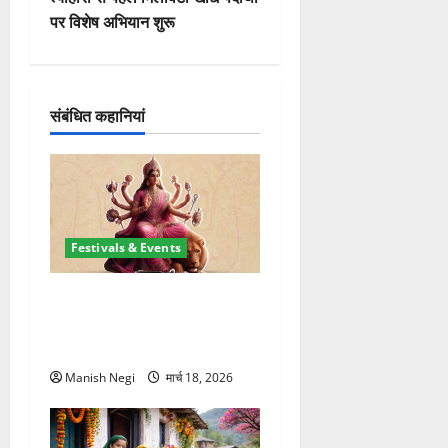
वि
पर विशेष अभियान शुरू
गे
श
संबंधित कहानियां
न
Festivals & Events
चैत्र नवरात्र 2026: 19 मार्च से
शुरुआत, मां दुर्गा पालकी पर करेंगी
आगमन
Manish Negi
मार्च 18, 2026