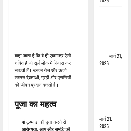
2026
ऋषिकेश में
बड़ा प्रॉपर्टी
फ्रॉड! 100
रुपये के स्टांप
पेपर पर NRI
की जमीन
कहा जाता है कि वे ही एकमात्र ऐसी
हड़पी
मार्च 21,
शक्ति हैं जो सूर्य लोक में निवास कर
2026
सकती हैं। उनका तेज और ऊर्जा
मसूरी रोड
समस्त देवताओं, ग्रहों और प्राणियों
हादसा: खाई में
को जीवन प्रदान करती है।
गिरी थार, एक
युवक की मौत
पूजा का महत्व
—SDRF ने
दो को बचाया
मार्च 21,
मां कूष्मांडा की पूजा करने से
2026
आरोग्यता, आयु और समृद्धि
की