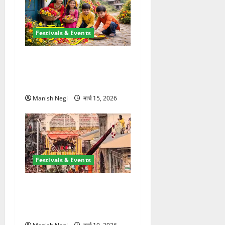
Festivals & Events
उत्तराखंड में शुरू हुआ फूलदेई पर्व,
बच्चों ने घर-घर बिखेरे फूल और
गाए पारंपरिक गीत
Manish Negi
मार्च 15, 2026
Festivals & Events
श्री झंडे जी मेले में निकली भव्य
नगर परिक्रमा, हजारों श्रद्धालुओं
ने लिया भाग