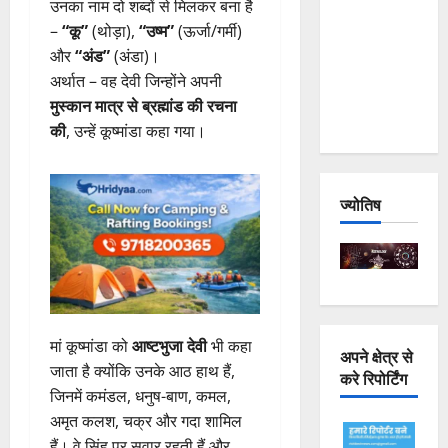
उनका नाम दो शब्दों से मिलकर बना है
Joshimath
–
“कू”
(थोड़ा),
“उष्म”
(ऊर्जा/गर्मी)
— Why Is
और
“अंड”
(अंडा)।
This
अर्थात – वह देवी जिन्होंने अपनी
Destruction
मुस्कान मात्र से ब्रह्मांड की रचना
Repeating?
की
, उन्हें कूष्मांडा कहा गया।
ज्योतिष
मां कूष्मांडा को
आष्टभुजा देवी
भी कहा
अपने क्षेत्र से
जाता है क्योंकि उनके आठ हाथ हैं,
करे रिपोर्टिंग
जिनमें कमंडल, धनुष-बाण, कमल,
अमृत कलश, चक्र और गदा शामिल
हैं। वे सिंह पर सवार रहती हैं और