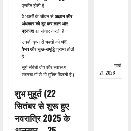
प्राप्ति होती है।
रामझूला पुल
की मरम्मत
वे भक्तों के जीवन से
अज्ञान और
शुरू! 11
अंधकार को दूर कर ज्ञान और
करोड़ की
प्रकाश
का संचार करती हैं।
योजना,
उनकी कृपा से भक्तों को
धन,
चारधाम
वैभव और सुख-समृद्धि
प्राप्त होती
यात्रा से
है।
पहले होगा
काम पूरा
मार्च
सूर्य संबंधी दोष और स्वास्थ्य
21, 2026
समस्याओं से भी मुक्ति मिलती है।
AIIMS
शुभ मुहूर्त (22
ऋषिकेश के
नाम पर
सितंबर से शुरू हुए
नौकरी का
झांसा! फर्जी
नवरात्रि 2025 के
भर्ती विज्ञापन
अनुसार – 25
से युवाओं को