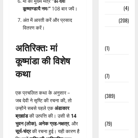
मां का मुख्य मंत्र
“ॐ देवी
Naukri
(4)
कूष्माण्डायै नमः”
108 बार जपें।
अंत में आरती करें और प्रसाद
News
(208)
वितरण करें।
Opinion /
Editorial
अतिरिक्त: मां
(1)
कूष्मांडा की विशेष
Opinion &
Editorial
कथा
(7)
Politics
एक प्रचलित कथा के अनुसार –
(389)
जब देवी ने सृष्टि की रचना की, तो
Sarkari
उन्होंने सबसे पहले एक
अंडाकार
Naukri
ब्रह्मांड
की उत्पत्ति की। उसी से
14
(79)
भुवन (लोक)
,
अनेक ग्रह-नक्षत्र
, और
सूर्य-चंद्र
की रचना हुई। यही कारण है
Spirituality