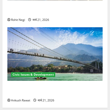
मसूरी रोड हादसा: खाई में गिरी थार, एक युवक की मौत—SDRF
ने दो को बचाया
Rohit Negi
मार्च 21, 2026
Civic Issues & Development
रामझूला पुल की मरम्मत शुरू! 11 करोड़ की योजना, चारधाम
यात्रा से पहले होगा काम पूरा
Ankush Rawat
मार्च 21, 2026