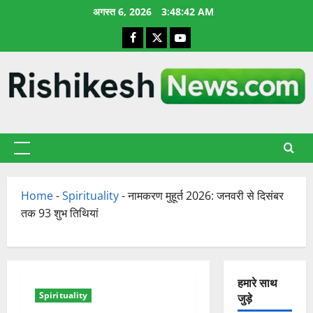
छोड़कर
अगस्त 6, 2026
3:48:43 AM
सामग्री
Facebook
X
YouTube
पर
जाएँ
प्राथमिक
सूची
Home
-
Spirituality
-
नामकरण मुहूर्त 2026: जनवरी से दिसंबर
तक 93 शुभ तिथियां
हमारे साथ
Spirituality
जुड़े