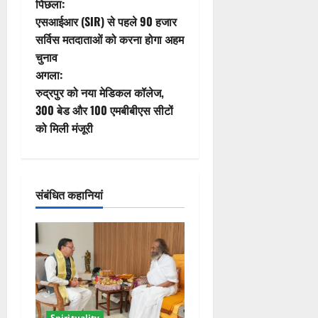
पो
पिछला:
एसआईआर (SIR) से पहले 90 हजार
स्ट
सर्विस मतदाताओं को करना होगा अहम
चुनाव
ने
अगला:
वि
रुद्रपुर को नया मेडिकल कॉलेज,
300 बेड और 100 एमबीबीएस सीटों
गे
को मिली मंजूरी
श
न
संबंधित कहानियां
Spirituality