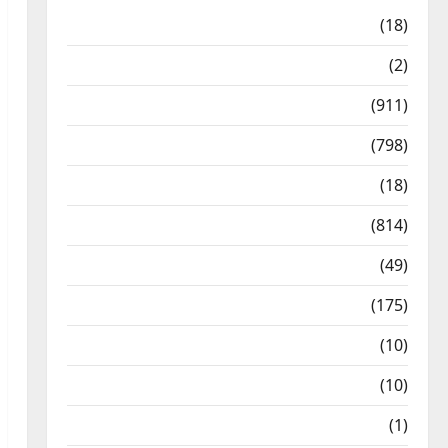
Astrology
(18)
Bizarre
(2)
Civic Issues & Development
(911)
Crime & Accident
(798)
Culture & Lifestyle
(18)
Current Affairs
(814)
Education & Exam Updates
(49)
Festivals & Events
(175)
Festivals & Events
(10)
Food & Local Cuisine
(10)
Food & Local Cuisine
(1)