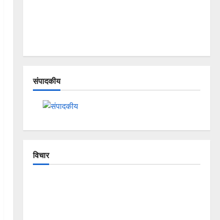
संपादकीय
विचार
The Crumbling Mountains of
Uttarakhand: Continuous Disasters in
Dehradun, Chamoli, and Joshimath —
Why Is This Destruction Repeating?