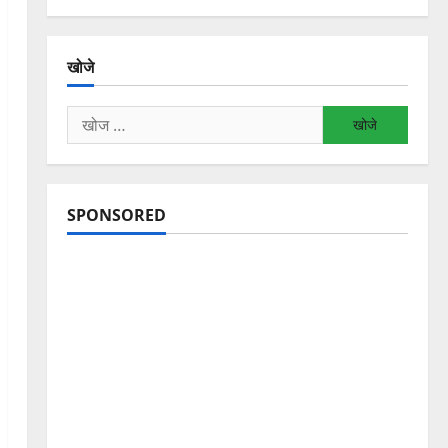
खोजे
निम्न
को
खोजें:
SPONSORED