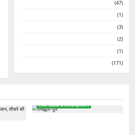
Travel
(47)
Treks & Adventures
(1)
Treks & Adventures
(3)
Waterfalls & Nature
(2)
Waterfalls & Nature
(1)
Weather Update
(171)
Civic Issues & Development
रामझूला पुल की मरम्मत शुरू! 11 करोड़ की
ार, एक युवक
योजना, चारधाम यात्रा से पहले होगा काम पूरा