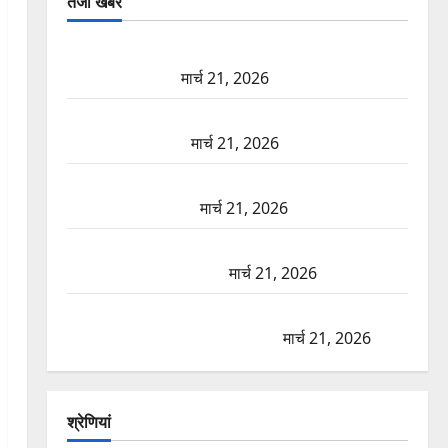
तजा खबरें
दून में रफ्तार का कहर! 120 Km/h थार ने स्कूटी सवारों को
कुचला, एक की मौत
मार्च 21, 2026
ऋषिकेश में बड़ा प्रॉपर्टी फ्रॉड! 100 रुपये के स्टांप पेपर पर
NRI की जमीन हड़पी
मार्च 21, 2026
मसूरी रोड हादसा: खाई में गिरी थार, एक युवक की मौत—
SDRF ने दो को बचाया
मार्च 21, 2026
रामझूला पुल की मरम्मत शुरू! 11 करोड़ की योजना, चारधाम
यात्रा से पहले होगा काम पूरा
मार्च 21, 2026
AIIMS ऋषिकेश के नाम पर नौकरी का झांसा! फर्जी भर्ती
विज्ञापन से युवाओं को ठगने की कोशिश
मार्च 21, 2026
श्रेणियां