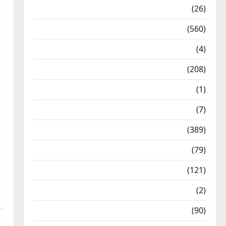
Health & Wellness
(26)
Local News
(560)
Naukri
(4)
News
(208)
Opinion / Editorial
(1)
Opinion & Editorial
(7)
Politics
(389)
Sarkari Naukri
(79)
Spirituality
(121)
Temples
(2)
Temples
(90)