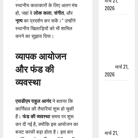
मार्च 21,
स्थानीय कलाकारों के लिए अलग मंच
2026
हो, जहां वे
लोक कला
,
संगीत
, और
ऋषिकेश में
नृत्य
का प्रदर्शन कर सकें।” उन्होंने
बड़ा प्रॉपर्टी
स्थानीय खिलाड़ियों को भी शामिल
फ्रॉड! 100
करने का सुझाव दिया।
रुपये के स्टांप
पेपर पर NRI
व्यापक आयोजन
की जमीन
और फंड की
हड़पी
मार्च 21,
2026
व्यवस्था
मसूरी रोड
हादसा: खाई में
एसडीएम राहुल आनंद
ने बताया कि
गिरी थार, एक
कार्निवल की तैयारियां शुरू हो चुकी
युवक की मौत
हैं।
फंड की व्यवस्था
समय पर शुरू
—SDRF ने
कर दी गई है, क्योंकि इस आयोजन का
दो को बचाया
बजट काफी बड़ा होता है। इस बार
मार्च 21,