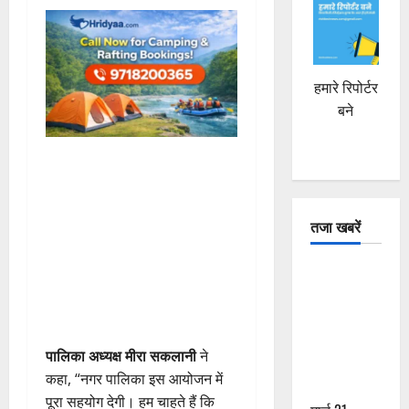
हमारे रिपोर्टर
बने
तजा खबरें
दून में रफ्तार
का कहर! 120
Km/h थार ने
स्कूटी सवारों
पालिका अध्यक्ष मीरा सकलानी
ने
को कुचला,
कहा, “नगर पालिका इस आयोजन में
एक की मौत
पूरा सहयोग देगी। हम चाहते हैं कि