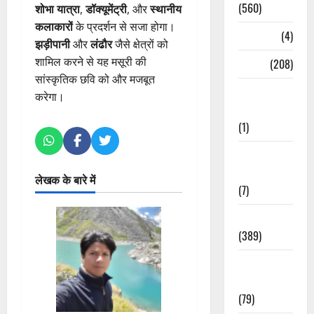
(560)
शोभा यात्रा
,
डॉक्यूमेंट्री
, और
स्थानीय
कलाकारों
के प्रदर्शन से सजा होगा।
Naukri
(4)
झड़ीपानी
और
लंढौर
जैसे क्षेत्रों को
शामिल करने से यह मसूरी की
News
(208)
सांस्कृतिक छवि को और मजबूत
Opinion /
करेगा।
Editorial
(1)
Opinion &
Editorial
लेखक के बारे में
(7)
Politics
(389)
Sarkari
Naukri
(79)