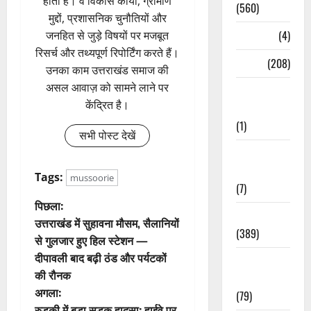
होती है। वे विकास कार्यों, ग्रामीण
(560)
मुद्दों, प्रशासनिक चुनौतियों और
Naukri
(4)
जनहित से जुड़े विषयों पर मजबूत
रिसर्च और तथ्यपूर्ण रिपोर्टिंग करते हैं।
News
(208)
उनका काम उत्तराखंड समाज की
असल आवाज़ को सामने लाने पर
Opinion /
केंद्रित है।
Editorial
(1)
सभी पोस्ट देखें
Opinion &
Editorial
Tags:
mussoorie
(7)
पो
पिछला:
Politics
उत्तराखंड में सुहावना मौसम, सैलानियों
स्ट
(389)
से गुलजार हुए हिल स्टेशन —
दीपावली बाद बढ़ी ठंड और पर्यटकों
Sarkari
ने
की रौनक
Naukri
वि
अगला:
(79)
रुड़की में बड़ा सड़क हादसा: हाईवे पर