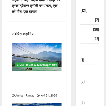
गे
Spirituality
ट्रक ट्रैक्टर ट्रॉली पर पलटा, एक
(121)
की मौत, एक घायल
श
Temples
(2)
न
Temples
(90)
संबंधित कहानियां
Travel
(47)
Treks &
Adventures
(1)
Civic Issues & Development
Treks &
Adventures
रामझूला पुल की मरम्मत शुरू! 11
(3)
करोड़ की योजना, चारधाम यात्रा
से पहले होगा काम पूरा
Waterfalls &
Ankush Rawat
मार्च 21, 2026
Nature
(2)