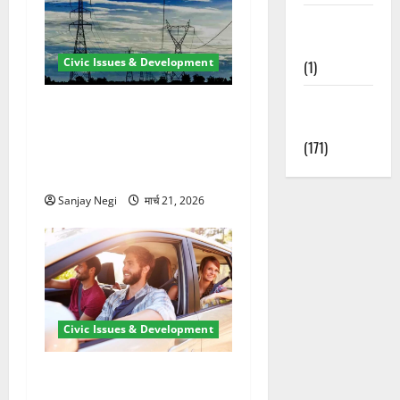
Waterfalls &
Nature
Civic Issues & Development
(1)
Weather
कुंभ 2027 की तैयारी तेज! हरिद्वार
Update
में बिजली व्यवस्था मजबूत करने
(171)
के लिए 21.51 करोड़ की योजना
मंजूर
Sanjay Negi
मार्च 21, 2026
Civic Issues & Development
उत्तराखंड में BlaBla पर लग
सकती है रोक! हादसे के बाद