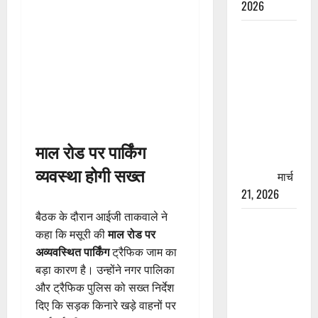
2026
रामझूला पुल
की मरम्मत
शुरू! 11
करोड़ की
योजना,
चारधाम
यात्रा से
माल रोड पर पार्किंग
पहले होगा
व्यवस्था होगी सख्त
काम पूरा
मार्च
21, 2026
बैठक के दौरान आईजी ताकवाले ने
AIIMS
कहा कि मसूरी की
माल रोड पर
ऋषिकेश के
अव्यवस्थित पार्किंग
ट्रैफिक जाम का
नाम पर
बड़ा कारण है। उन्होंने नगर पालिका
नौकरी का
और ट्रैफिक पुलिस को सख्त निर्देश
झांसा! फर्जी
दिए कि सड़क किनारे खड़े वाहनों पर
भर्ती विज्ञापन