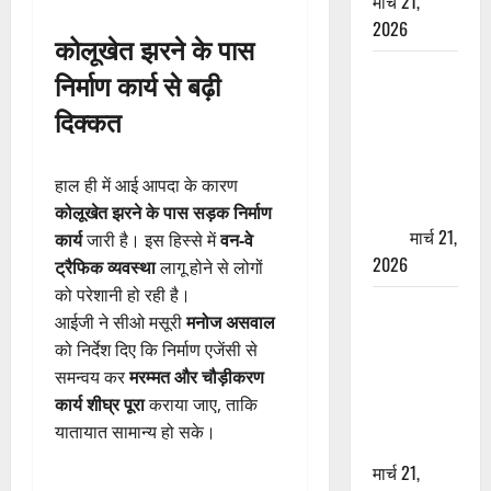
मार्च 21,
2026
कोलूखेत झरने के पास
ऋषिकेश में
निर्माण कार्य से बढ़ी
बड़ा प्रॉपर्टी
दिक्कत
फ्रॉड! 100
रुपये के स्टांप
पेपर पर NRI
हाल ही में आई आपदा के कारण
की जमीन
कोलूखेत झरने के पास सड़क निर्माण
हड़पी
मार्च 21,
कार्य
जारी है। इस हिस्से में
वन-वे
2026
ट्रैफिक व्यवस्था
लागू होने से लोगों
को परेशानी हो रही है।
मसूरी रोड
आईजी ने सीओ मसूरी
मनोज असवाल
हादसा: खाई में
को निर्देश दिए कि निर्माण एजेंसी से
गिरी थार, एक
समन्वय कर
मरम्मत और चौड़ीकरण
युवक की मौत
कार्य शीघ्र पूरा
कराया जाए, ताकि
—SDRF ने
यातायात सामान्य हो सके।
दो को बचाया
मार्च 21,