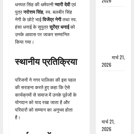
2026
धनपत सिंह की धर्मपत्नी
प्यारी देवी
एवं
पुत्र
नरोत्तम सिंह
, स्व. बलबीर सिंह
ऋषिकेश में
नेगी के छोटे भाई
विजेंद्र नेगी
तथा स्व.
बड़ा प्रॉपर्टी
हंसा धनाई के सुपुत्र
सुरेंद्र धनाई
को
फ्रॉड! 100
उनके आवास पर जाकर सम्मानित
रुपये के स्टांप
किया गया।
पेपर पर NRI
की जमीन
हड़पी
मार्च 21,
स्थानीय प्रतिक्रिया
2026
मसूरी रोड
परिजनों ने नगर पालिका की इस पहल
हादसा: खाई में
की सराहना करते हुए कहा कि ऐसे
गिरी थार, एक
कार्यक्रमों से समाज में उनके पूर्वजों के
युवक की मौत
योगदान को याद रखा जाता है और
—SDRF ने
परिवारों को सम्मान का अनुभव होता
दो को बचाया
है।
मार्च 21,
2026