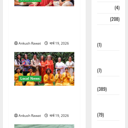
Naukri
(4)
अंतरराष्ट्रीय योग महोत्सव में
News
(208)
तीसरे दिन योग की गहराई, साधकों
ने सीखी प्राणायाम और मेडिटेशन
Opinion /
तकनीक
Editorial
Ankush Rawat
मार्च 19, 2026
(1)
Opinion &
Editorial
(7)
Local News
Politics
(389)
परमार्थ निकेतन पहुंचे अनूप
Sarkari
जलोटा, गंगा आरती में लिया भाग,
Naukri
स्वामी चिदानंद से मुलाकात
(79)
Ankush Rawat
मार्च 19, 2026
Spirituality