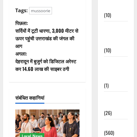
Events
Tags:
mussoorie
(10)
पो
पिछला:
Food &
सर्दियों में टूटी धारणा, 3,000 मीटर से
स्ट
Local
ऊपर पहुंची उत्तराखंड की जंगल की
Cuisine
आग
ने
(10)
अगला:
वि
देहरादून में बुजुर्ग को डिजिटल अरेस्ट
Food &
कर 14.60 लाख की साइबर ठगी
Local
गे
Cuisine
(1)
श
संबंधित कहानियां
Health &
न
Wellness
(26)
Local News
(560)
Local News