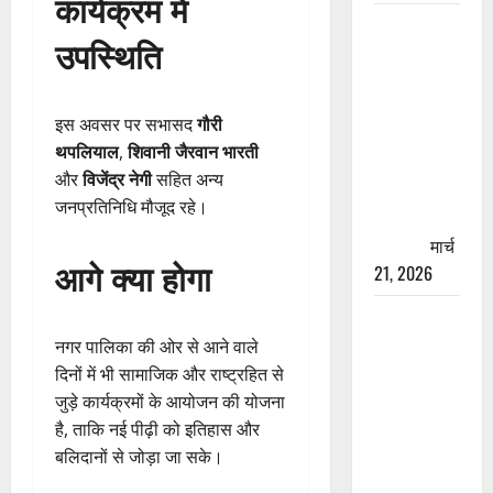
कार्यक्रम में
रामझूला पुल
उपस्थिति
की मरम्मत
शुरू! 11
करोड़ की
इस अवसर पर सभासद
गौरी
योजना,
थपलियाल
,
शिवानी जैरवान भारती
चारधाम
और
विजेंद्र नेगी
सहित अन्य
यात्रा से
जनप्रतिनिधि मौजूद रहे।
पहले होगा
काम पूरा
मार्च
आगे क्या होगा
21, 2026
AIIMS
ऋषिकेश के
नगर पालिका की ओर से आने वाले
नाम पर
दिनों में भी सामाजिक और राष्ट्रहित से
नौकरी का
जुड़े कार्यक्रमों के आयोजन की योजना
झांसा! फर्जी
है, ताकि नई पीढ़ी को इतिहास और
भर्ती विज्ञापन
बलिदानों से जोड़ा जा सके।
से युवाओं को