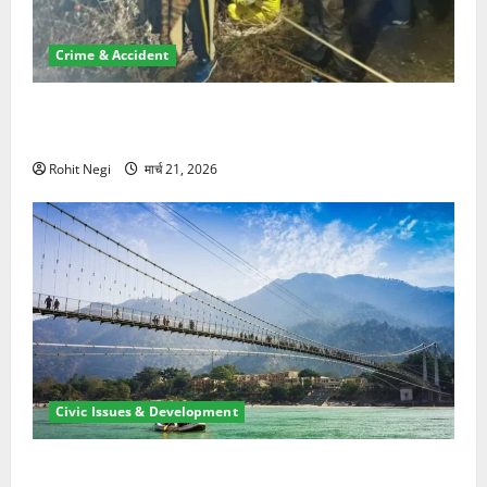
Crime & Accident
मसूरी रोड हादसा: खाई में गिरी थार, एक युवक की मौत—SDRF
ने दो को बचाया
Rohit Negi
मार्च 21, 2026
Civic Issues & Development
रामझूला पुल की मरम्मत शुरू! 11 करोड़ की योजना, चारधाम