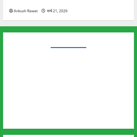
यात्रा से पहले होगा काम पूरा
Ankush Rawat
मार्च 21, 2026
TRENDING TOPICS
Rishikesh Land Protest
Ankita Bhandari Murder Case
Wildlife Conflict
Leopard Attack
Bear Attack
Elephant Attack
Articles
Sukhwant Singh Suicide Case
Save Auli