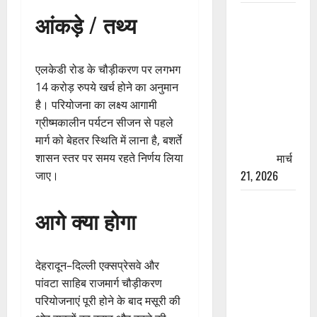
रामझूला पुल
आंकड़े / तथ्य
की मरम्मत
शुरू! 11
करोड़ की
एलकेडी रोड के चौड़ीकरण पर लगभग
योजना,
14 करोड़ रुपये खर्च होने का अनुमान
चारधाम
है। परियोजना का लक्ष्य आगामी
यात्रा से
ग्रीष्मकालीन पर्यटन सीजन से पहले
पहले होगा
मार्ग को बेहतर स्थिति में लाना है, बशर्ते
काम पूरा
मार्च
शासन स्तर पर समय रहते निर्णय लिया
21, 2026
जाए।
AIIMS
आगे क्या होगा
ऋषिकेश के
नाम पर
नौकरी का
देहरादून–दिल्ली एक्सप्रेसवे और
झांसा! फर्जी
पांवटा साहिब राजमार्ग चौड़ीकरण
भर्ती विज्ञापन
परियोजनाएं पूरी होने के बाद मसूरी की
से युवाओं को