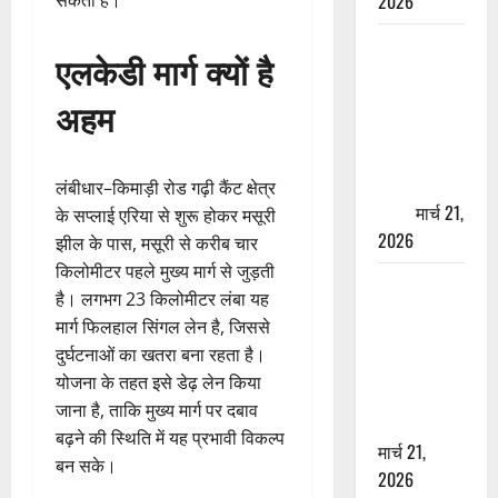
2026
सकती है।
ऋषिकेश में
एलकेडी मार्ग क्यों है
बड़ा प्रॉपर्टी
फ्रॉड! 100
अहम
रुपये के स्टांप
पेपर पर NRI
की जमीन
लंबीधार–किमाड़ी रोड गढ़ी कैंट क्षेत्र
हड़पी
मार्च 21,
के सप्लाई एरिया से शुरू होकर मसूरी
2026
झील के पास, मसूरी से करीब चार
किलोमीटर पहले मुख्य मार्ग से जुड़ती
मसूरी रोड
है। लगभग 23 किलोमीटर लंबा यह
हादसा: खाई में
मार्ग फिलहाल सिंगल लेन है, जिससे
गिरी थार, एक
दुर्घटनाओं का खतरा बना रहता है।
युवक की मौत
योजना के तहत इसे डेढ़ लेन किया
—SDRF ने
जाना है, ताकि मुख्य मार्ग पर दबाव
दो को बचाया
बढ़ने की स्थिति में यह प्रभावी विकल्प
मार्च 21,
बन सके।
2026