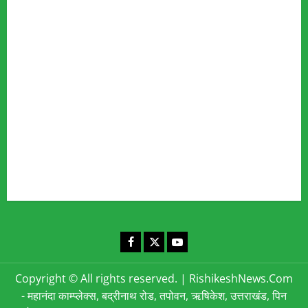
Our Team
Fact Checking Policy
Disclaimer
Editorial Policy
Privacy Policy
Cookies Policy
Corrections & Complaints Policy
Corrections & Grievance Redressal Policy
Terms & Condition
Advertising & Sponsored Content Policy
Contact Us
Facebook
X
YouTube
Copyright © All rights reserved.
|
RishikeshNews.Com
- महानंदा काम्प्लेक्स, बद्रीनाथ रोड, तपोवन, ऋषिकेश, उत्तराखंड, पिन