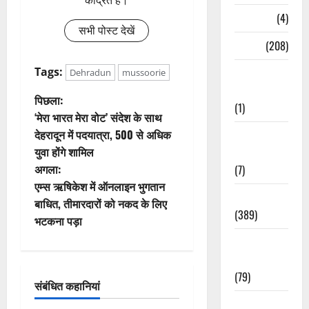
केंद्रित है।
Naukri
(4)
सभी पोस्ट देखें
News
(208)
Tags:
Opinion /
Dehradun
mussoorie
Editorial
पो
पिछला:
(1)
‘मेरा भारत मेरा वोट’ संदेश के साथ
स्ट
देहरादून में पदयात्रा, 500 से अधिक
Opinion &
युवा होंगे शामिल
Editorial
ने
अगला:
(7)
वि
एम्स ऋषिकेश में ऑनलाइन भुगतान
Politics
बाधित, तीमारदारों को नकद के लिए
गे
(389)
भटकना पड़ा
Sarkari
श
Naukri
न
(79)
संबंधित कहानियां
Spirituality