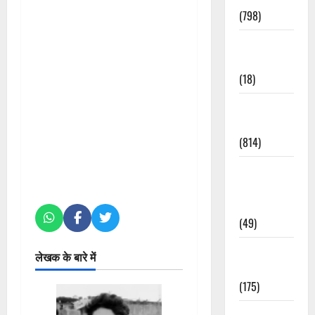
(798)
Culture &
Lifestyle
(18)
Current
Affairs
(814)
Education &
Exam
Updates
(49)
Festivals &
लेखक के बारे में
Events
(175)
Festivals &