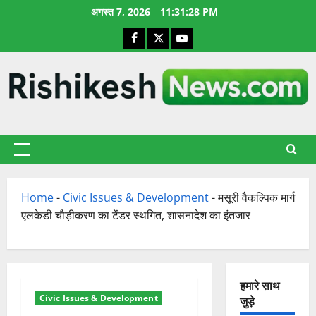
छोड़कर
अगस्त 7, 2026
11:31:29 PM
सामग्री
Facebook
X
YouTube
पर
जाएँ
प्राथमिक
सूची
Home
-
Civic Issues & Development
-
मसूरी वैकल्पिक मार्ग
एलकेडी चौड़ीकरण का टेंडर स्थगित, शासनादेश का इंतजार
हमारे साथ
Civic Issues & Development
जुड़े