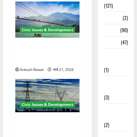
(121)
Temples
(2)
Temples
(90)
Civic Issues & Development
Travel
(47)
रामझूला पुल की मरम्मत शुरू! 11
करोड़ की योजना, चारधाम यात्रा
Treks &
से पहले होगा काम पूरा
Adventures
(1)
Ankush Rawat
मार्च 21, 2026
Treks &
Adventures
(3)
Civic Issues & Development
Waterfalls &
Nature
कुंभ 2027 की तैयारी तेज! हरिद्वार
(2)
में बिजली व्यवस्था मजबूत करने
के लिए 21.51 करोड़ की योजना
Waterfalls &