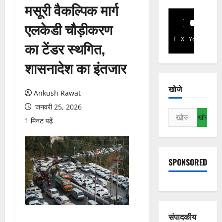
मसूरी वैकल्पिक मार्ग
एलकेडी चौड़ीकरण
Facebook
X
YouTube
का टेंडर स्थगित,
शासनादेश का इंतजार
खोजे
Ankush Rawat
जनवरी 25, 2026
निम्न
1 मिनट पढ़ें
को
खोजें:
SPONSORED
संपादकीय