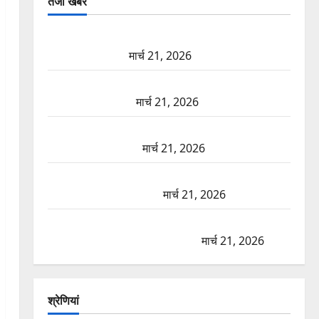
तजा खबरें
दून में रफ्तार का कहर! 120 Km/h थार ने स्कूटी सवारों को
कुचला, एक की मौत
मार्च 21, 2026
ऋषिकेश में बड़ा प्रॉपर्टी फ्रॉड! 100 रुपये के स्टांप पेपर पर
NRI की जमीन हड़पी
मार्च 21, 2026
मसूरी रोड हादसा: खाई में गिरी थार, एक युवक की मौत—
SDRF ने दो को बचाया
मार्च 21, 2026
रामझूला पुल की मरम्मत शुरू! 11 करोड़ की योजना, चारधाम
यात्रा से पहले होगा काम पूरा
मार्च 21, 2026
AIIMS ऋषिकेश के नाम पर नौकरी का झांसा! फर्जी भर्ती
विज्ञापन से युवाओं को ठगने की कोशिश
मार्च 21, 2026
श्रेणियां