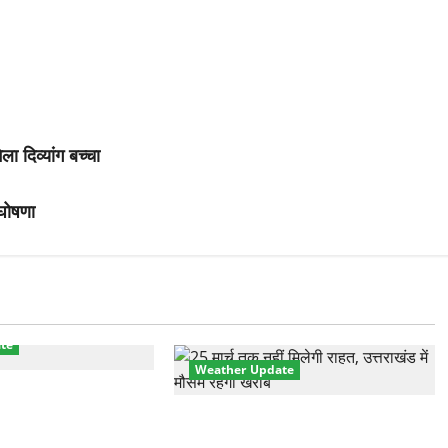
 दिव्यांग बच्चा
 घोषणा
te
Weather Update
ानक करवट! बारिश और
0°C गिरा तापमान, फिर
उत्तराखंड में मौसम का कहर! बदरीनाथ में
2 फीट बर्फ, 60Km/h तूफान का अलर्ट