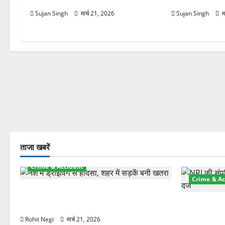
Sujan Singh
मार्च 21, 2026
Sujan Singh
म
ताजा खबरें
Crime & Accident
Crime & Ac
दून में रफ्तार का कहर! 120 Km/h थार ने
स्कूटी सवारों को कुचला, एक की मौत
ऋषिकेश में बड
स्टांप पेपर 
Rohit Negi
मार्च 21, 2026