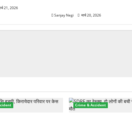
जारी
ार्च 21, 2026
Sanjay Negi
मार्च 20, 2026
cident
Crime & Accident
़ा प्रॉपर्टी फ्रॉड! 100 रुपये के
मसूरी रोड हादसा: खाई में गिरी थ
पर NRI की जमीन हड़पी
की मौत—SDRF ने दो को बचाया