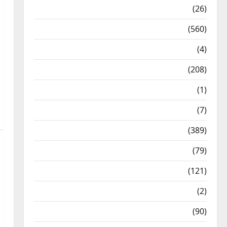
Health & Wellness
(26)
Local News
(560)
Naukri
(4)
News
(208)
Opinion / Editorial
(1)
Opinion & Editorial
(7)
Politics
(389)
Sarkari Naukri
(79)
Spirituality
(121)
Temples
(2)
Temples
(90)