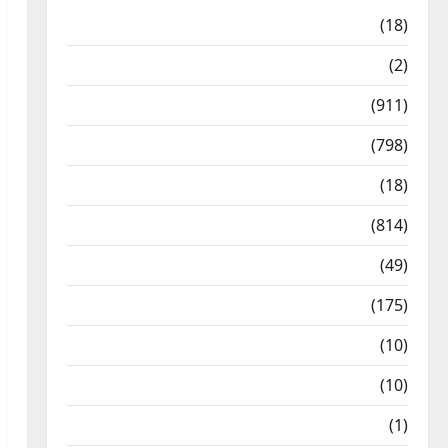
Astrology
(18)
Bizarre
(2)
Civic Issues & Development
(911)
Crime & Accident
(798)
Culture & Lifestyle
(18)
Current Affairs
(814)
Education & Exam Updates
(49)
Festivals & Events
(175)
Festivals & Events
(10)
Food & Local Cuisine
(10)
Food & Local Cuisine
(1)