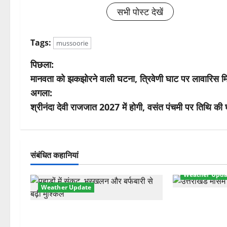
सभी पोस्ट देखें
Tags:
mussoorie
पो
पिछला:
मानवता को झकझोरने वाली घटना, त्रिवेणी घाट पर लावारिस मिला
स्ट
अगला:
ने
श्रीनंदा देवी राजजात 2027 में होगी, वसंत पंचमी पर तिथि की
वि
गे
संबंधित कहानियां
श
Weather Upda
Weather Update
न
मौसम ने ली अच
चमोली में मौसम का कहर! बदरीनाथ बर्फ से
तेज हवाओं से 1
ढका, हाईवे बंद—भूस्खलन से बढ़ी मुश्किलें
लौटी ठंड