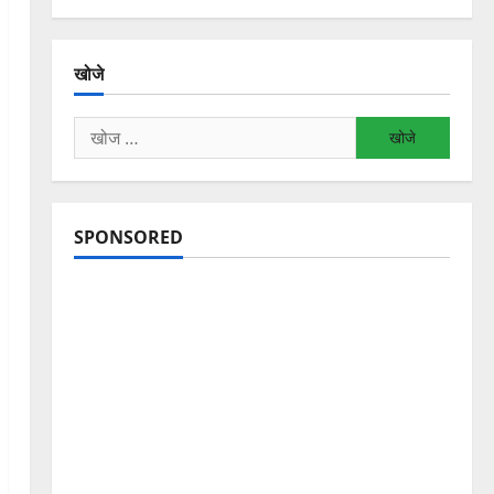
खोजे
निम्न
को
खोजें:
SPONSORED