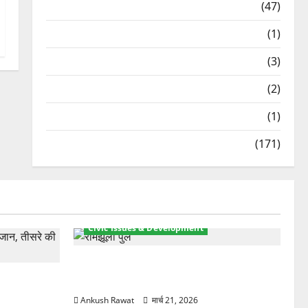
Travel
(47)
Treks & Adventures
(1)
Treks & Adventures
(3)
Waterfalls & Nature
(2)
Waterfalls & Nature
(1)
Weather Update
(171)
Civic Issues & Development
रामझूला पुल की मरम्मत शुरू! 11 करोड़ की
ार, एक युवक
योजना, चारधाम यात्रा से पहले होगा काम पूरा
Ankush Rawat
मार्च 21, 2026