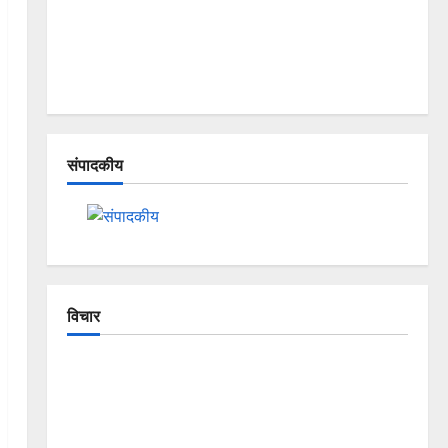
संपादकीय
विचार
The Crumbling Mountains of
Uttarakhand: Continuous Disasters in
Dehradun, Chamoli, and Joshimath —
Why Is This Destruction Repeating?