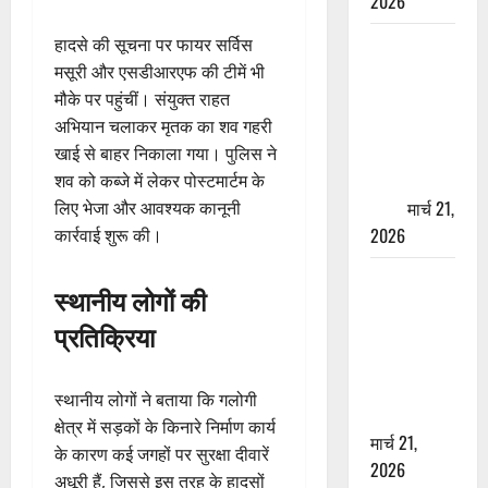
2026
ऋषिकेश में
हादसे की सूचना पर फायर सर्विस
बड़ा प्रॉपर्टी
मसूरी और एसडीआरएफ की टीमें भी
फ्रॉड! 100
मौके पर पहुंचीं। संयुक्त राहत
रुपये के स्टांप
अभियान चलाकर मृतक का शव गहरी
पेपर पर NRI
खाई से बाहर निकाला गया। पुलिस ने
की जमीन
शव को कब्जे में लेकर पोस्टमार्टम के
हड़पी
मार्च 21,
लिए भेजा और आवश्यक कानूनी
2026
कार्रवाई शुरू की।
मसूरी रोड
स्थानीय लोगों की
हादसा: खाई में
प्रतिक्रिया
गिरी थार, एक
युवक की मौत
—SDRF ने
स्थानीय लोगों ने बताया कि गलोगी
दो को बचाया
क्षेत्र में सड़कों के किनारे निर्माण कार्य
मार्च 21,
के कारण कई जगहों पर सुरक्षा दीवारें
2026
अधूरी हैं, जिससे इस तरह के हादसों