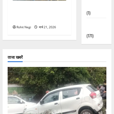
Nature
मसूरी रोड हादसा: खाई में गिरी
(1)
थार, एक युवक की मौत—SDRF
ने दो को बचाया
Weather
Rohit Negi
मार्च 21, 2026
Update
(171)
ताजा खबरें