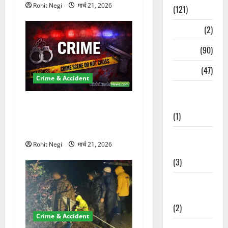
Rohit Negi
मार्च 21, 2026
(121)
Temples
(2)
Temples
(90)
Travel
(47)
Crime & Accident
Treks &
Adventures
ऋषिकेश में बड़ा प्रॉपर्टी फ्रॉड!
(1)
100 रुपये के स्टांप पेपर पर NRI
की जमीन हड़पी
Treks &
Rohit Negi
मार्च 21, 2026
Adventures
(3)
Waterfalls &
Nature
(2)
Crime & Accident
Waterfalls &