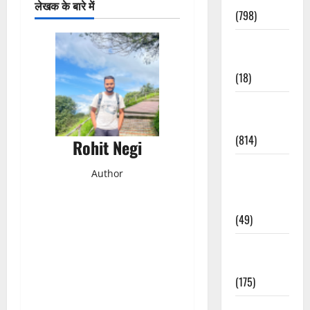
लेखक के बारे में
(798)
Culture &
Lifestyle
(18)
Current
Affairs
(814)
Rohit Negi
Education &
Author
Exam
Updates
(49)
Festivals &
Events
(175)
Festivals &