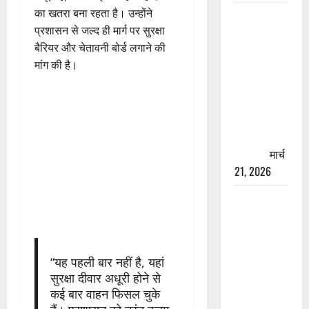
का खतरा बना रहता है। उन्होंने
रामझूला पुल
प्रशासन से जल्द ही मार्ग पर सुरक्षा
की मरम्मत
बैरियर और चेतावनी बोर्ड लगाने की
शुरू! 11
मांग की है।
करोड़ की
योजना,
चारधाम
यात्रा से
पहले होगा
काम पूरा
मार्च
21, 2026
AIIMS
ऋषिकेश के
नाम पर
नौकरी का
“यह पहली बार नहीं है, यहां
झांसा! फर्जी
सुरक्षा दीवार अधूरी होने से
भर्ती विज्ञापन
कई बार वाहन फिसल चुके
से युवाओं को