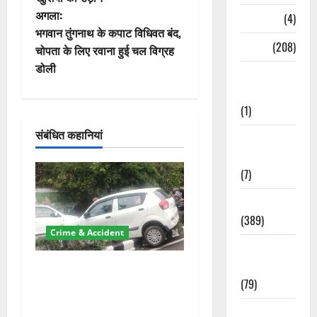
ने
अगला:
Naukri
(4)
वि
भगवान तुंगनाथ के कपाट विधिवत बंद,
News
(208)
चोपता के लिए रवाना हुई चल विग्रह
गे
डोली
Opinion /
श
Editorial
(1)
न
संबंधित कहानियां
Opinion &
Editorial
(7)
Politics
(389)
Crime & Accident
Sarkari
Naukri
दून में रफ्तार का कहर! 120
(79)
Km/h थार ने स्कूटी सवारों को
कुचला, एक की मौत
Spirituality