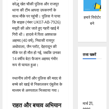
कोल्हू खेत चौकी पुलिस और राजपुर
थाना की टीम आपदा उपकरणों के
साथ मौके पर पहुंची। पुलिस ने पाया
हमारे रिपोर्टर
कि बाइक (नंबर UK07-AB-7926)
बने
मसूरी की ओर जाते हुए गहरी खाई में
गिरी थी। हादसे में पिता अशफाक
अहमद (40 वर्ष), निवासी रायपुर
अधोवाला, जैन प्लॉट, देहरादून की
मौके पर ही मौत हो गई, जबकि उनका
तजा खबरें
14 वर्षीय बेटा फैजान अहमद गंभीर
रूप से घायल हुआ।
दून में रफ्तार
का कहर! 120
स्थानीय लोगों और पुलिस की मदद से
Km/h थार ने
बच्चे को खाई से निकालकर एंबुलेंस के
स्कूटी सवारों
माध्यम से अस्पताल भिजवाया गया।
को कुचला,
एक की मौत
मार्च 21,
राहत और बचाव अभियान