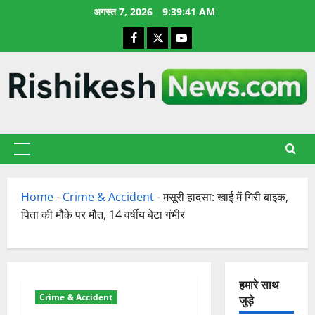
छोड़कर
अगस्त 7, 2026
9:39:42 AM
सामग्री
Facebook
X
YouTube
पर
जाएँ
प्राथमिक
सूची
Home
-
Crime & Accident
-
मसूरी हादसा: खाई में गिरी बाइक,
पिता की मौके पर मौत, 14 वर्षीय बेटा गंभीर
हमारे साथ
Crime & Accident
जुड़े