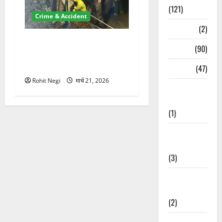
(121)
Crime & Accident
Temples
(2)
मसूरी रोड हादसा: खाई में गिरी
Temples
(90)
थार, एक युवक की मौत—SDRF
ने दो को बचाया
Travel
(47)
Rohit Negi
मार्च 21, 2026
Treks &
Adventures
(1)
Treks &
Adventures
(3)
Waterfalls &
Nature
(2)
Waterfalls &