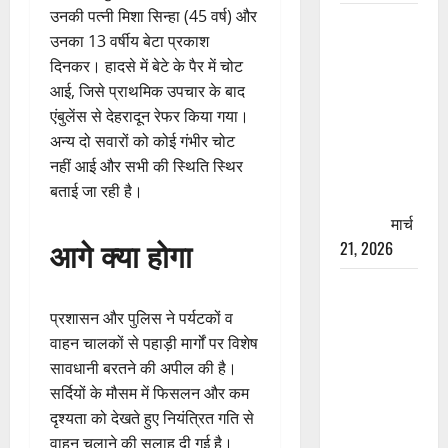
उनकी पत्नी मिशा सिन्हा (45 वर्ष) और
रामझूला पुल
उनका 13 वर्षीय बेटा प्रकाश
की मरम्मत
दिनकर। हादसे में बेटे के पैर में चोट
शुरू! 11
आई, जिसे प्राथमिक उपचार के बाद
करोड़ की
एंबुलेंस से देहरादून रेफर किया गया।
योजना,
अन्य दो सवारों को कोई गंभीर चोट
चारधाम
नहीं आई और सभी की स्थिति स्थिर
यात्रा से
बताई जा रही है।
पहले होगा
काम पूरा
मार्च
आगे क्या होगा
21, 2026
AIIMS
ऋषिकेश के
प्रशासन और पुलिस ने पर्यटकों व
नाम पर
वाहन चालकों से पहाड़ी मार्गों पर विशेष
नौकरी का
सावधानी बरतने की अपील की है।
झांसा! फर्जी
सर्दियों के मौसम में फिसलन और कम
भर्ती विज्ञापन
दृश्यता को देखते हुए नियंत्रित गति से
से युवाओं को
वाहन चलाने की सलाह दी गई है।