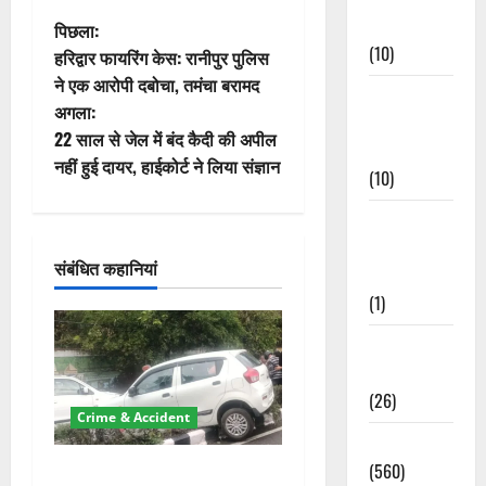
Events
पो
पिछला:
(10)
हरिद्वार फायरिंग केस: रानीपुर पुलिस
स्ट
ने एक आरोपी दबोचा, तमंचा बरामद
Food &
अगला:
ने
Local
22 साल से जेल में बंद कैदी की अपील
Cuisine
वि
नहीं हुई दायर, हाईकोर्ट ने लिया संज्ञान
(10)
गे
Food &
Local
श
संबंधित कहानियां
Cuisine
न
(1)
Health &
Wellness
(26)
Crime & Accident
Local News
(560)
दून में रफ्तार का कहर! 120