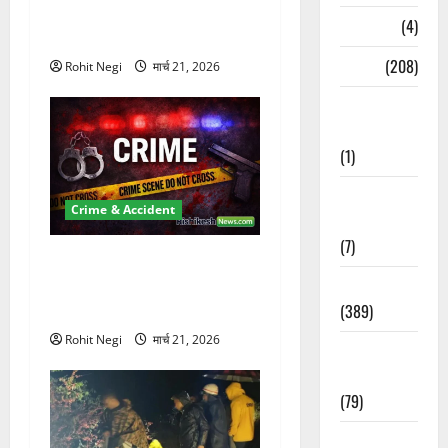
Km/h थार ने स्कूटी सवारों को
Naukri
(4)
कुचला, एक की मौत
News
(208)
Rohit Negi
मार्च 21, 2026
Opinion /
Editorial
(1)
Opinion &
Crime & Accident
Editorial
(7)
ऋषिकेश में बड़ा प्रॉपर्टी फ्रॉड!
Politics
100 रुपये के स्टांप पेपर पर NRI
(389)
की जमीन हड़पी
Rohit Negi
मार्च 21, 2026
Sarkari
Naukri
(79)
Spirituality