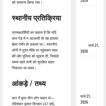
2026
को सामान्य किया गया।
ऋषिकेश में
स्थानीय प्रतिक्रिया
बड़ा प्रॉपर्टी
फ्रॉड! 100
रुपये के स्टांप
प्रत्यक्षदर्शियों का कहना है कि यदि
पेपर पर NRI
कार पेड़ में न अटकती तो यह हादसा
की जमीन
बेहद गंभीर हो सकता था। स्थानीय
हड़पी
मार्च 21,
लोगों ने तुरंत मौके पर पहुंचकर मदद
2026
की और पुलिस को सूचना दी, जिससे
मसूरी रोड
समय रहते सभी को सुरक्षित बाहर
हादसा: खाई में
निकाला जा सका।
गिरी थार, एक
युवक की मौत
आंकड़े / तथ्य
—SDRF ने
दो को बचाया
मार्च 21,
कार में कुल तीन लोग सवार थे—
2026
रविशंकर कुमार दिनकर (47 वर्ष),