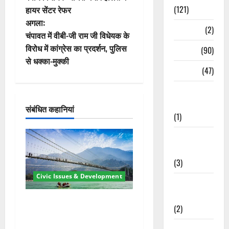
(121)
हायर सेंटर रेफर
ने
अगला:
Temples
(2)
वि
चंपावत में वीबी-जी राम जी विधेयक के
विरोध में कांग्रेस का प्रदर्शन, पुलिस
Temples
(90)
गे
से धक्का-मुक्की
Travel
(47)
श
Treks &
न
Adventures
संबंधित कहानियां
(1)
Treks &
Adventures
(3)
Civic Issues & Development
Waterfalls &
Nature
रामझूला पुल की मरम्मत शुरू! 11
(2)
करोड़ की योजना, चारधाम यात्रा
से पहले होगा काम पूरा
Waterfalls &