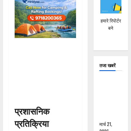
हमारे रिपोर्टर
बने
तजा खबरें
दून में रफ्तार
का कहर! 120
Km/h थार ने
स्कूटी सवारों
प्रशासनिक
को कुचला,
एक की मौत
प्रतिक्रिया
मार्च 21,