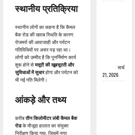
स्थानीय प्रतिक्रिया
रामझूला पुल
की मरम्मत
शुरू! 11
स्थानीय लोगों का कहना है कि कैमल
करोड़ की
बैक रोड की खराब स्थिति के कारण
योजना,
रोजमर्रा की आवाजाही और पर्यटन
चारधाम
गतिविधियों पर असर पड़ रहा था।
यात्रा से
लोगों को उम्मीद है कि पुनर्निर्माण कार्य
पहले होगा
शुरू होने से
मसूरी की खूबसूरती और
काम पूरा
मार्च
सुविधाओं में सुधार
होगा और पर्यटन को
21, 2026
भी नई गति मिलेगी।
AIIMS
ऋषिकेश के
आंकड़े और तथ्य
नाम पर
नौकरी का
झांसा! फर्जी
करीब
तीन किलोमीटर लंबी कैमल बैक
भर्ती विज्ञापन
रोड
के मौजूदा हालात का संयुक्त
से युवाओं को
निरीक्षण किया गया, जिसमें नगर