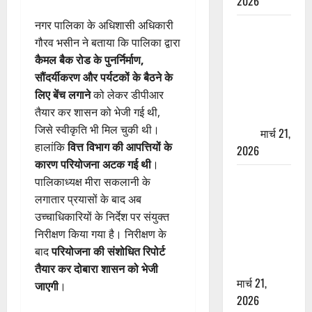
2026
नगर पालिका के अधिशासी अधिकारी
ऋषिकेश में
गौरव भसीन ने बताया कि पालिका द्वारा
बड़ा प्रॉपर्टी
कैमल बैक रोड के पुनर्निर्माण,
फ्रॉड! 100
सौंदर्यीकरण और पर्यटकों के बैठने के
रुपये के स्टांप
लिए बेंच लगाने
को लेकर डीपीआर
पेपर पर NRI
तैयार कर शासन को भेजी गई थी,
की जमीन
जिसे स्वीकृति भी मिल चुकी थी।
हड़पी
मार्च 21,
हालांकि
वित्त विभाग की आपत्तियों के
2026
कारण परियोजना अटक गई थी
।
मसूरी रोड
पालिकाध्यक्ष मीरा सकलानी के
हादसा: खाई में
लगातार प्रयासों के बाद अब
गिरी थार, एक
उच्चाधिकारियों के निर्देश पर संयुक्त
युवक की मौत
निरीक्षण किया गया है। निरीक्षण के
—SDRF ने
बाद
परियोजना की संशोधित रिपोर्ट
दो को बचाया
तैयार कर दोबारा शासन को भेजी
मार्च 21,
जाएगी
।
2026