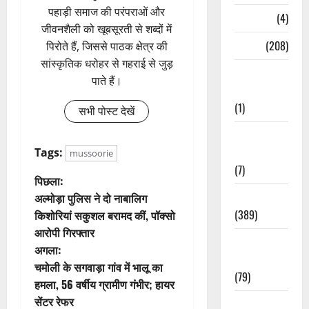
पहाड़ी समाज की परंपराओं और
Naukri
(4)
जीवनशैली को खूबसूरती से शब्दों में
News
(208)
पिरोते हैं, जिससे पाठक क्षेत्र की
सांस्कृतिक धरोहर से गहराई से जुड़
Opinion /
पाते हैं।
Editorial
(1)
सभी पोस्ट देखें
Opinion &
Editorial
Tags:
mussoorie
(7)
पो
पिछला:
Politics
अल्मोड़ा पुलिस ने दो नाबालिग
स्ट
(389)
किशोरियां सकुशल बरामद कीं, पॉक्सो
आरोपी गिरफ्तार
ने
Sarkari
अगला:
Naukri
वि
चमोली के सगवाड़ा गांव में भालू का
(79)
हमला, 56 वर्षीय ग्रामीण गंभीर; हायर
गे
सेंटर रेफर
Spirituality