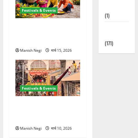
Nature
Festivals & Events
(1)
उत्तराखंड में शुरू हुआ फूलदेई पर्व,
Weather
बच्चों ने घर-घर बिखेरे फूल और
Update
गाए पारंपरिक गीत
(171)
Manish Negi
मार्च 15, 2026
Festivals & Events
श्री झंडे जी मेले में निकली भव्य
नगर परिक्रमा, हजारों श्रद्धालुओं
ने लिया भाग
Manish Negi
मार्च 10, 2026