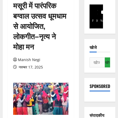
मसूरी में पारंपरिक
बग्वाल उत्सव धूमधाम
Facebook
X
YouTube
से आयोजित,
लोकगीत–नृत्य ने
मोहा मन
खोजे
Manish Negi
निम्न
को
नवम्बर 17, 2025
खोजें:
SPONSORED
संपादकीय