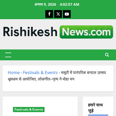
छोड़कर
अगस्त 9, 2026
4:02:58 AM
सामग्री
Facebook
X
YouTube
पर
जाएँ
प्राथमिक
सूची
Home
-
Festivals & Events
-
मसूरी में पारंपरिक बग्वाल उत्सव
धूमधाम से आयोजित, लोकगीत–नृत्य ने मोहा मन
हमारे साथ
Festivals & Events
जुड़े