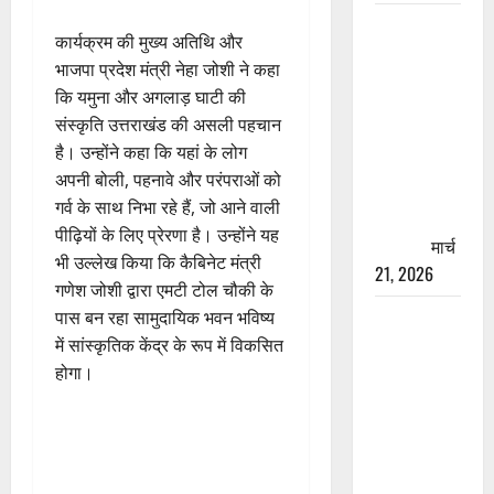
रामझूला पुल
कार्यक्रम की मुख्य अतिथि और
की मरम्मत
भाजपा प्रदेश मंत्री नेहा जोशी ने कहा
शुरू! 11
कि यमुना और अगलाड़ घाटी की
करोड़ की
संस्कृति उत्तराखंड की असली पहचान
योजना,
है। उन्होंने कहा कि यहां के लोग
चारधाम
अपनी बोली, पहनावे और परंपराओं को
यात्रा से
गर्व के साथ निभा रहे हैं, जो आने वाली
पहले होगा
पीढ़ियों के लिए प्रेरणा है। उन्होंने यह
काम पूरा
मार्च
भी उल्लेख किया कि कैबिनेट मंत्री
21, 2026
गणेश जोशी द्वारा एमटी टोल चौकी के
AIIMS
पास बन रहा सामुदायिक भवन भविष्य
ऋषिकेश के
में सांस्कृतिक केंद्र के रूप में विकसित
नाम पर
होगा।
नौकरी का
झांसा! फर्जी
भर्ती विज्ञापन
से युवाओं को