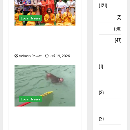
(121)
Temples
(2)
Local News
Temples
(90)
परमार्थ निकेतन पहुंचे अनूप
Travel
(47)
जलोटा, गंगा आरती में लिया भाग,
स्वामी चिदानंद से मुलाकात
Treks &
Ankush Rawat
मार्च 19, 2026
Adventures
(1)
Treks &
Adventures
(3)
Local News
Waterfalls &
Nature
गंगा में बहते बंदर की बचाई जान,
(2)
राफ्टिंग टीम और पर्यटकों का
रेस्क्यू वीडियो वायरल
Waterfalls &