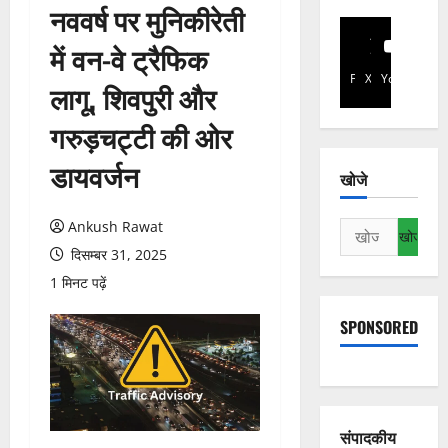
नववर्ष पर मुनिकीरेती
में वन-वे ट्रैफिक
Facebook
X
YouTube
लागू, शिवपुरी और
गरुड़चट्टी की ओर
डायवर्जन
खोजे
Ankush Rawat
निम्न
को
दिसम्बर 31, 2025
खोजें:
1 मिनट पढ़ें
SPONSORED
संपादकीय