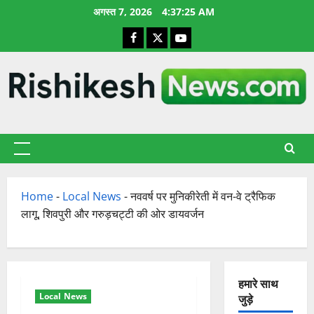
छोड़कर
अगस्त 7, 2026
4:37:26 AM
सामग्री
Facebook
X
YouTube
पर
जाएँ
प्राथमिक
सूची
Home
-
Local News
-
नववर्ष पर मुनिकीरेती में वन-वे ट्रैफिक
लागू, शिवपुरी और गरुड़चट्टी की ओर डायवर्जन
हमारे साथ
Local News
जुड़े