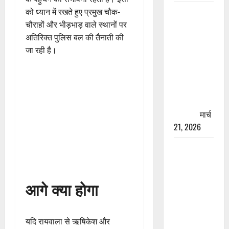
रामझूला पुल
को ध्यान में रखते हुए प्रमुख चौक-
की मरम्मत
चौराहों और भीड़भाड़ वाले स्थानों पर
शुरू! 11
अतिरिक्त पुलिस बल की तैनाती की
करोड़ की
जा रही है।
योजना,
चारधाम
यात्रा से
पहले होगा
काम पूरा
मार्च
21, 2026
AIIMS
ऋषिकेश के
नाम पर
आगे क्या होगा
नौकरी का
झांसा! फर्जी
भर्ती विज्ञापन
यदि रायवाला से ऋषिकेश और
से युवाओं को