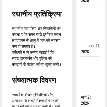
2026
ऋषिकेश में
स्थानीय प्रतिक्रिया
बड़ा प्रॉपर्टी
फ्रॉड! 100
रुपये के स्टांप
स्थानीय व्यापारियों और निवासियों का
पेपर पर NRI
कहना है कि समय रहते ट्रैफिक प्लान
की जमीन
लागू करने से क्षेत्र में जाम की समस्या
हड़पी
मार्च 21,
कम हो सकती है।
2026
पर्यटकों ने भी उम्मीद जताई है कि
स्पष्ट डायवर्जन और पुलिस की
मसूरी रोड
मौजूदगी से यात्रा अधिक सुगम रहेगी।
हादसा: खाई में
गिरी थार, एक
संख्यात्मक विवरण
युवक की मौत
—SDRF ने
दो को बचाया
नववर्ष के दौरान मुनिकीरेती और
मार्च 21,
आसपास के क्षेत्रों में हजारों पर्यटकों
2026
के पहुंचने की संभावना रहती है। इसी