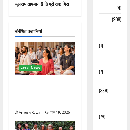
न्यूनतम तापमान 6 डिग्री तक गिरा
Naukri
(4)
गे
News
(208)
श
Opinion /
संबंधित कहानियां
न
Editorial
(1)
Opinion &
Editorial
Local News
(7)
अंतरराष्ट्रीय योग महोत्सव में
Politics
तीसरे दिन योग की गहराई, साधकों
(389)
ने सीखी प्राणायाम और मेडिटेशन
Sarkari
तकनीक
Naukri
Ankush Rawat
मार्च 19, 2026
(79)
Spirituality