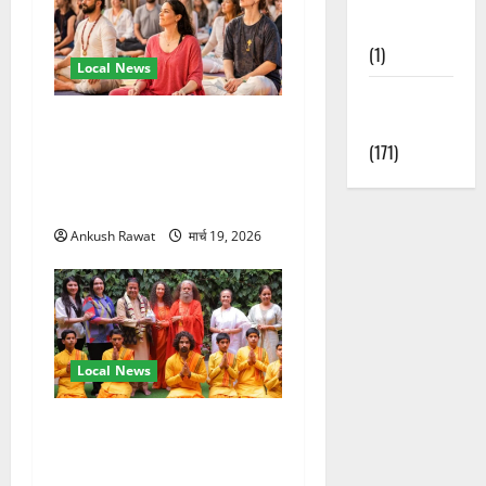
Nature
(1)
Local News
Weather
अंतरराष्ट्रीय योग महोत्सव में
Update
तीसरे दिन योग की गहराई, साधकों
(171)
ने सीखी प्राणायाम और मेडिटेशन
तकनीक
Ankush Rawat
मार्च 19, 2026
Local News
परमार्थ निकेतन पहुंचे अनूप
जलोटा, गंगा आरती में लिया भाग,
स्वामी चिदानंद से मुलाकात