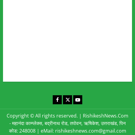
Fact Checking Policy
Disclaimer
Editorial Policy
Privacy Policy
Cookies Policy
Corrections & Complaints Policy
Corrections & Grievance Redressal Policy
Terms & Condition
Advertising & Sponsored Content Policy
Contact Us
Facebook
X
YouTube
Copyright © All rights reserved.
|
RishikeshNews.Com
- महानंदा काम्प्लेक्स, बद्रीनाथ रोड, तपोवन, ऋषिकेश, उत्तराखंड, पिन
कोड: 248008 | eMail: rishikeshnews.com@gmail.com