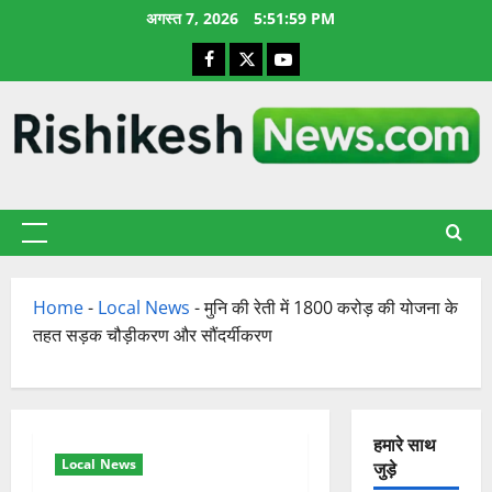
छोड़कर
अगस्त 7, 2026
5:52:00 PM
सामग्री
Facebook
X
YouTube
पर
जाएँ
प्राथमिक
सूची
Home
-
Local News
-
मुनि की रेती में 1800 करोड़ की योजना के
तहत सड़क चौड़ीकरण और सौंदर्यीकरण
हमारे साथ
Local News
जुड़े