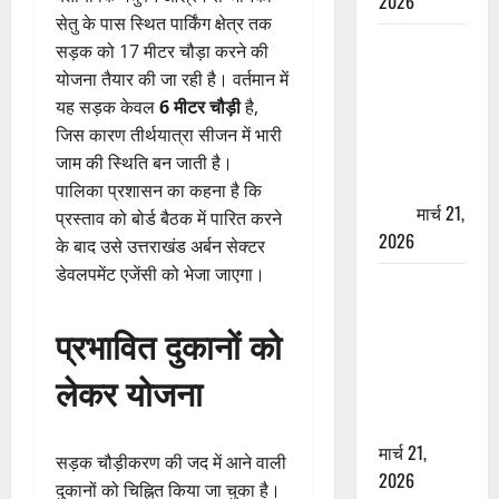
2026
सेतु के पास स्थित पार्किंग क्षेत्र तक
ऋषिकेश में
सड़क को 17 मीटर चौड़ा करने की
बड़ा प्रॉपर्टी
योजना तैयार की जा रही है। वर्तमान में
फ्रॉड! 100
यह सड़क केवल
6 मीटर चौड़ी
है,
रुपये के स्टांप
जिस कारण तीर्थयात्रा सीजन में भारी
पेपर पर NRI
जाम की स्थिति बन जाती है।
की जमीन
पालिका प्रशासन का कहना है कि
हड़पी
मार्च 21,
प्रस्ताव को बोर्ड बैठक में पारित करने
2026
के बाद उसे उत्तराखंड अर्बन सेक्टर
डेवलपमेंट एजेंसी को भेजा जाएगा।
मसूरी रोड
हादसा: खाई में
प्रभावित दुकानों को
गिरी थार, एक
युवक की मौत
लेकर योजना
—SDRF ने
दो को बचाया
मार्च 21,
सड़क चौड़ीकरण की जद में आने वाली
2026
दुकानों को चिह्नित किया जा चुका है।