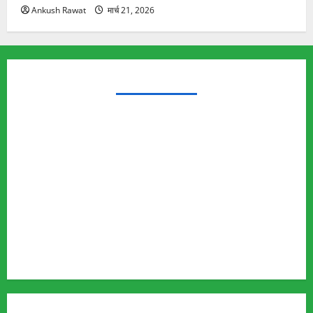
Ankush Rawat
मार्च 21, 2026
TRENDING TOPICS
Rishikesh Land Protest
Ankita Bhandari Murder Case
Wildlife Conflict
Leopard Attack
Bear Attack
Elephant Attack
Articles
Sukhwant Singh Suicide Case
Save Auli