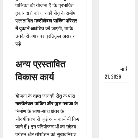
पालिका की योजना है कि प्रभावित
रामझूला पुल
दुकानदारों को जानकी सेतु के समीप
की मरम्मत
प्रस्तावित
मल्टीलेवल पार्किंग परिसर
शुरू! 11
में दुकानें आवंटित
की जाएंगी, ताकि
करोड़ की
उनके रोजगार पर प्रतिकूल असर न
योजना,
पड़े।
चारधाम
यात्रा से
अन्य प्रस्तावित
पहले होगा
काम पूरा
मार्च
विकास कार्य
21, 2026
AIIMS
योजना के तहत जानकी सेतु के पास
ऋषिकेश के
मल्टीलेवल पार्किंग और फूड प्लाजा
के
नाम पर
निर्माण के साथ-साथ क्षेत्र के
नौकरी का
सौंदर्यीकरण से जुड़े अन्य कार्य भी किए
झांसा! फर्जी
जाने हैं। इन परियोजनाओं का उद्देश्य
भर्ती विज्ञापन
पर्यटन और तीर्थाटन को सुव्यवस्थित
से युवाओं को