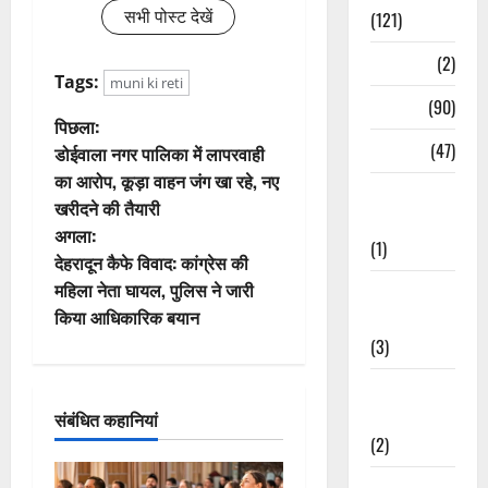
सभी पोस्ट देखें
(121)
Temples
(2)
Tags:
muni ki reti
Temples
(90)
पो
पिछला:
Travel
(47)
डोईवाला नगर पालिका में लापरवाही
स्ट
का आरोप, कूड़ा वाहन जंग खा रहे, नए
Treks &
खरीदने की तैयारी
ने
Adventures
अगला:
(1)
वि
देहरादून कैफे विवाद: कांग्रेस की
महिला नेता घायल, पुलिस ने जारी
Treks &
गे
किया आधिकारिक बयान
Adventures
(3)
श
Waterfalls &
न
Nature
संबंधित कहानियां
(2)
Waterfalls &