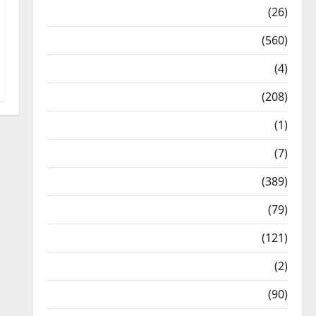
Health & Wellness
(26)
Local News
(560)
Naukri
(4)
News
(208)
Opinion / Editorial
(1)
Opinion & Editorial
(7)
Politics
(389)
Sarkari Naukri
(79)
Spirituality
(121)
Temples
(2)
Temples
(90)