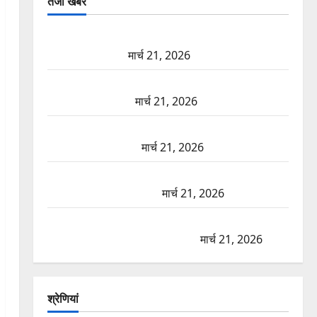
तजा खबरें
दून में रफ्तार का कहर! 120 Km/h थार ने स्कूटी सवारों को
कुचला, एक की मौत
मार्च 21, 2026
ऋषिकेश में बड़ा प्रॉपर्टी फ्रॉड! 100 रुपये के स्टांप पेपर पर
NRI की जमीन हड़पी
मार्च 21, 2026
मसूरी रोड हादसा: खाई में गिरी थार, एक युवक की मौत—
SDRF ने दो को बचाया
मार्च 21, 2026
रामझूला पुल की मरम्मत शुरू! 11 करोड़ की योजना, चारधाम
यात्रा से पहले होगा काम पूरा
मार्च 21, 2026
AIIMS ऋषिकेश के नाम पर नौकरी का झांसा! फर्जी भर्ती
विज्ञापन से युवाओं को ठगने की कोशिश
मार्च 21, 2026
श्रेणियां