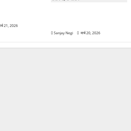
ानक करवट! बारिश और
0°C गिरा तापमान, फिर
उत्तराखंड में मौसम का कहर! बदरीनाथ में
2 फीट बर्फ, 60Km/h तूफान का अलर्ट
जारी
ार्च 21, 2026
Sanjay Negi
मार्च 20, 2026