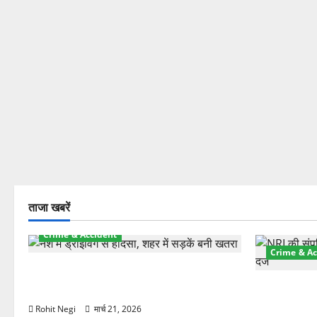
ताजा खबरें
Crime & Accident
Crime & Ac
दून में रफ्तार का कहर! 120 Km/h थार ने
स्कूटी सवारों को कुचला, एक की मौत
ऋषिकेश में बड
स्टांप पेपर 
Rohit Negi
मार्च 21, 2026