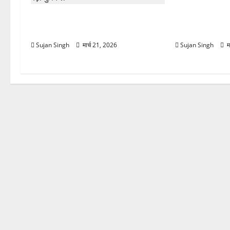
मौसम ने ली अच
चमोली में मौसम का कहर! बदरीनाथ बर्फ से
तेज हवाओं से 1
ढका, हाईवे बंद—भूस्खलन से बढ़ी मुश्किलें
लौटी ठंड
Sujan Singh
मार्च 21, 2026
Sujan Singh
म