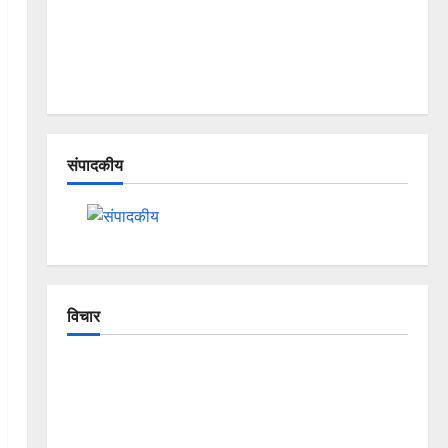
संपादकीय
विचार
The Crumbling Mountains of
Uttarakhand: Continuous Disasters in
Dehradun, Chamoli, and Joshimath —
Why Is This Destruction Repeating?