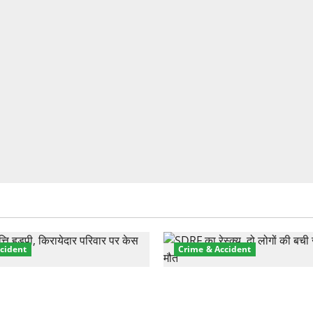
cident
Crime & Accident
़ा प्रॉपर्टी फ्रॉड! 100 रुपये के
मसूरी रोड हादसा: खाई में गिरी थ
पर NRI की जमीन हड़पी
की मौत—SDRF ने दो को बचाया