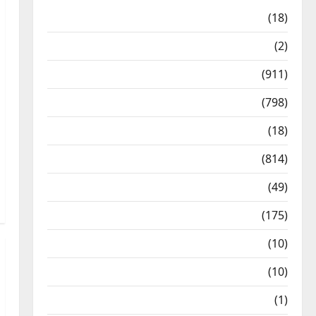
Astrology
(18)
Bizarre
(2)
Civic Issues & Development
(911)
Crime & Accident
(798)
Culture & Lifestyle
(18)
Current Affairs
(814)
Education & Exam Updates
(49)
Festivals & Events
(175)
Festivals & Events
(10)
Food & Local Cuisine
(10)
Food & Local Cuisine
(1)