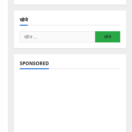
खोजे
निम्न
को
खोजें:
SPONSORED