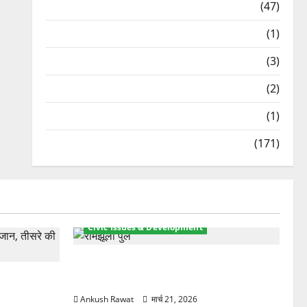
Travel
(47)
Treks & Adventures
(1)
Treks & Adventures
(3)
Waterfalls & Nature
(2)
Waterfalls & Nature
(1)
Weather Update
(171)
Civic Issues & Development
रामझूला पुल की मरम्मत शुरू! 11 करोड़ की
ार, एक युवक
योजना, चारधाम यात्रा से पहले होगा काम पूरा
Ankush Rawat
मार्च 21, 2026