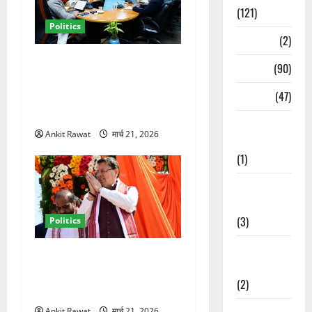
(121)
Politics
Temples
(2)
कैबिनेट विस्तार के बाद धामी का
Temples
(90)
कम होगा बोझ! 35 विभागों का
Travel
(47)
बंटवारा जल्द, सरकार में आएगी
तेजी
Treks &
Ankit Rawat
मार्च 21, 2026
Adventures
(1)
Treks &
Adventures
(3)
Politics
Waterfalls &
धामी कैबिनेट विस्तार से साफ
Nature
संकेत! 2027 चुनाव में भी वही होंगे
(2)
चेहरा, इतिहास रचने की तैयारी
Waterfalls &
Ankit Rawat
मार्च 21, 2026