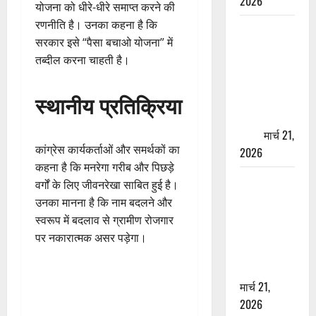
2026
योजना को धीरे-धीरे समाप्त करने की
रणनीति है। उनका कहना है कि
ऋषिकेश में
सरकार इसे “पैसा बचाओ योजना” में
बड़ा प्रॉपर्टी
तब्दील करना चाहती है।
फ्रॉड! 100
रुपये के स्टांप
स्थानीय प्रतिक्रिया
पेपर पर NRI
की जमीन
हड़पी
मार्च 21,
कांग्रेस कार्यकर्ताओं और समर्थकों का
2026
कहना है कि मनरेगा गरीब और पिछड़े
मसूरी रोड
वर्गों के लिए जीवनरेखा साबित हुई है।
हादसा: खाई में
उनका मानना है कि नाम बदलने और
गिरी थार, एक
स्वरूप में बदलाव से ग्रामीण रोजगार
युवक की मौत
पर नकारात्मक असर पड़ेगा।
—SDRF ने
दो को बचाया
मार्च 21,
2026