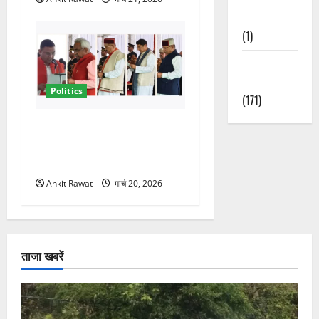
Nature
(1)
Weather
Update
Politics
(171)
नवरात्र में धामी कैबिनेट का बड़ा
विस्तार! 5 नए मंत्रियों की एंट्री,
मैदान-पहाड़ का साधा गया संतुलन
Ankit Rawat
मार्च 20, 2026
ताजा खबरें