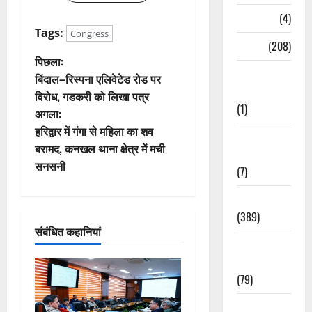
Naukri
(4)
Tags:
Congress
News
(208)
पो
पिछला:
Opinion /
बिंदाल–रिस्पना एलिवेटेड रोड पर
स्ट
Editorial
विरोध, गडकरी को लिखा पत्र
(1)
अगला:
ने
हरिद्वार में गंगा से महिला का शव
Opinion &
वि
बरामद, कनखल थाना क्षेत्र में मची
Editorial
सनसनी
(7)
गे
Politics
श
(389)
संबंधित कहानियां
न
Sarkari
Naukri
(79)
Spirituality