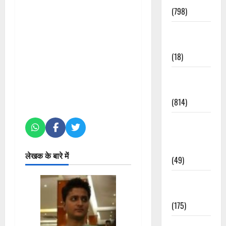
(798)
Culture &
Lifestyle
(18)
Current
Affairs
(814)
Education &
Exam
Updates
लेखक के बारे में
(49)
Festivals &
Events
(175)
Festivals &