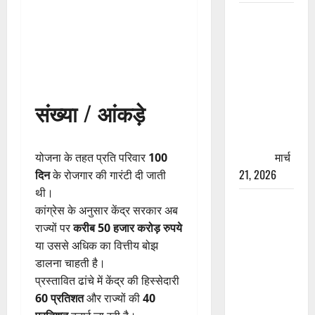
रामझूला पुल
की मरम्मत
शुरू! 11
करोड़ की
योजना,
चारधाम
संख्या / आंकड़े
यात्रा से
पहले होगा
काम पूरा
मार्च
योजना के तहत प्रति परिवार
100
21, 2026
दिन
के रोजगार की गारंटी दी जाती
थी।
AIIMS
कांग्रेस के अनुसार केंद्र सरकार अब
ऋषिकेश के
राज्यों पर
करीब 50 हजार करोड़ रुपये
नाम पर
या उससे अधिक का वित्तीय बोझ
नौकरी का
डालना चाहती है।
झांसा! फर्जी
प्रस्तावित ढांचे में केंद्र की हिस्सेदारी
भर्ती विज्ञापन
60 प्रतिशत
और राज्यों की
40
से युवाओं को