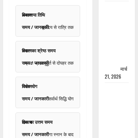
रामझूला पुल
की मरम्मत
अमावस्या तिथि
शुरू! 11
सूर्योदय से रात्रि तक
करोड़ की
योजना,
चारधाम
स्नान का श्रेष्ठ समय
यात्रा से
पहले होगा
प्रातः ब्रह्म मुहूर्त से दोपहर तक
काम पूरा
मार्च
21, 2026
विशेष योग
AIIMS
ऋषिकेश के
सर्वार्थ सिद्धि योग
नाम पर
नौकरी का
झांसा! फर्जी
दान का उत्तम समय
भर्ती विज्ञापन
से युवाओं को
गंगा स्नान के बाद