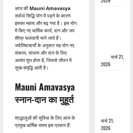
2026
आज की
Mauni Amavasya
ऋषिकेश में
सर्वार्थ सिद्धि योग में पड़ने के कारण
बड़ा प्रॉपर्टी
इसका महत्व और बढ़ गया है। इस योग
फ्रॉड! 100
में किए गए धार्मिक कार्य, दान और जप
रुपये के स्टांप
शीघ्र फलदायी माने जाते हैं।
पेपर पर NRI
ज्योतिषाचार्यों के अनुसार यह योग नए
की जमीन
संकल्प, साधना और दान के लिए
हड़पी
मार्च 21,
अत्यंत शुभ होता है, जिससे जीवन में
2026
सुख-समृद्धि आती है।
मसूरी रोड
हादसा: खाई में
Mauni Amavasya
गिरी थार, एक
स्नान-दान का मुहूर्त
युवक की मौत
—SDRF ने
दो को बचाया
श्रद्धालुओं की सुविधा के लिए आज के
मार्च 21,
प्रमुख धार्मिक समय इस प्रकार हैं:
2026