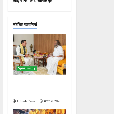
वि
खाई में गिरी कार, चालक मृत
गे
श
संबंधित कहानियां
न
Spirituality
ऋषिकेश में सीएम धामी ने श्री
श्री रविशंकर से की मुलाकात,
आध्यात्मिक विकास पर हुई चर्चा
Ankush Rawat
मार्च 19, 2026