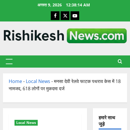
छोड़कर
अगस्त 9, 2026
12:38:15 AM
सामग्री
Facebook
X
YouTube
पर
जाएँ
प्राथमिक
सूची
Home
-
Local News
-
मनसा देवी रेलवे फाटक पथराव केस में 18
नामजद, 618 लोगों पर मुकदमा दर्ज
हमारे साथ
Local News
जुड़े