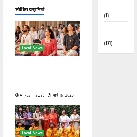
न
Nature
संबंधित कहानियां
(1)
Weather
Update
(171)
Local News
अंतरराष्ट्रीय योग महोत्सव में
तीसरे दिन योग की गहराई, साधकों
ने सीखी प्राणायाम और मेडिटेशन
तकनीक
Ankush Rawat
मार्च 19, 2026
Local News