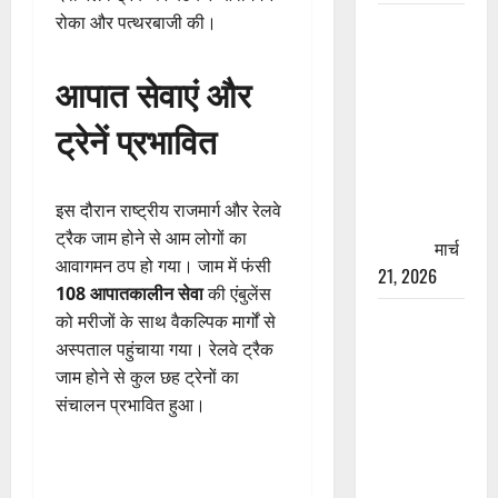
रोका और पत्थरबाजी की।
रामझूला पुल
की मरम्मत
शुरू! 11
आपात सेवाएं और
करोड़ की
ट्रेनें प्रभावित
योजना,
चारधाम
यात्रा से
इस दौरान राष्ट्रीय राजमार्ग और रेलवे
पहले होगा
ट्रैक जाम होने से आम लोगों का
काम पूरा
मार्च
आवागमन ठप हो गया। जाम में फंसी
21, 2026
108 आपातकालीन सेवा
की एंबुलेंस
AIIMS
को मरीजों के साथ वैकल्पिक मार्गों से
ऋषिकेश के
अस्पताल पहुंचाया गया। रेलवे ट्रैक
नाम पर
जाम होने से कुल छह ट्रेनों का
नौकरी का
संचालन प्रभावित हुआ।
झांसा! फर्जी
भर्ती विज्ञापन
से युवाओं को