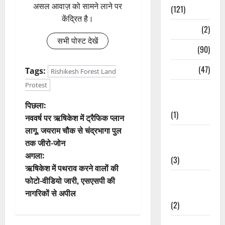
असल आवाज़ को सामने लाने पर
(121)
केंद्रित है।
Temples
(2)
सभी पोस्ट देखें
Temples
(90)
Travel
(47)
Tags:
Rishikesh Forest Land
Protest
Treks &
Adventures
पो
पिछला:
(1)
नववर्ष पर ऋषिकेश में ट्रैफिक प्लान
स्ट
लागू, जयराम चौक से चंद्रभागा पुल
Treks &
तक जीरो-जोन
ने
Adventures
अगला:
(3)
वि
ऋषिकेश में पथराव करने वालों की
Waterfalls &
फोटो-वीडियो जारी, एसएसपी की
गे
Nature
नागरिकों से अपील
(2)
श
Waterfalls &