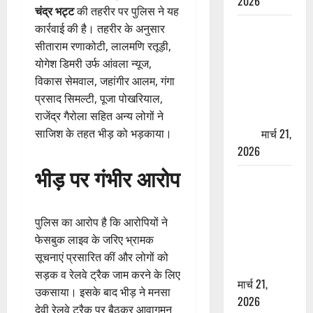
2026
चंद्र भट्ट
की तहरीर पर पुलिस ने यह
ऋषिकेश में
कार्रवाई की है। तहरीर के अनुसार
बड़ा प्रॉपर्टी
सीताराम रणाकोटी, लालमणि रतूड़ी,
फ्रॉड! 100
योगेश डिमरी उर्फ आंवला न्यूज,
रुपये के स्टांप
विकास सेमवाल, जहांगीर आलम, गंगा
पेपर पर NRI
प्रसाद सिमल्टी, पूजा पोखरियाल,
की जमीन
राजेंद्र गैरोला सहित अन्य लोगों ने
हड़पी
मार्च 21,
साजिश के तहत भीड़ को भड़काया।
2026
भीड़ पर गंभीर आरोप
मसूरी रोड
हादसा: खाई में
गिरी थार, एक
पुलिस का आरोप है कि आरोपियों ने
युवक की मौत
फेसबुक लाइव के जरिए भ्रामक
—SDRF ने
सूचनाएं प्रसारित कीं और लोगों को
दो को बचाया
सड़क व रेलवे ट्रैक जाम करने के लिए
मार्च 21,
उकसाया। इसके बाद भीड़ ने मनसा
2026
देवी रेलवे ट्रैक पर बैठकर आवागमन