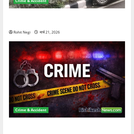
Crime & Accident
दून में रफ्तार का कहर! 120 Km/h थार ने स्कूटी सवारों को
कुचला, एक की मौत
Rohit Negi
मार्च 21, 2026
Crime & Accident
ऋषिकेश में बड़ा प्रॉपर्टी फ्रॉड! 100 रुपये के स्टांप पेपर पर
NRI की जमीन हड़पी