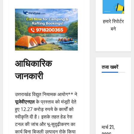
हमारे रिपोर्टर
बने
आधिकारिक
तजा खबरें
जानकारी
दून में रफ्तार
का कहर! 120
उत्तराखंड विद्युत नियामक आयोग** ने
Km/h थार ने
यूजेवीएनएल
के प्रस्ताव को मंजूरी देते
स्कूटी सवारों
हुए 12.27 करोड़ रुपये के कार्यों को
को कुचला,
स्वीकृति दी है। इसके तहत हेड रेस
एक की मौत
टनल की जांच और भू-सुदृढ़ीकरण का
मार्च 21,
कार्य बिना बिजली उत्पादन रोके किया