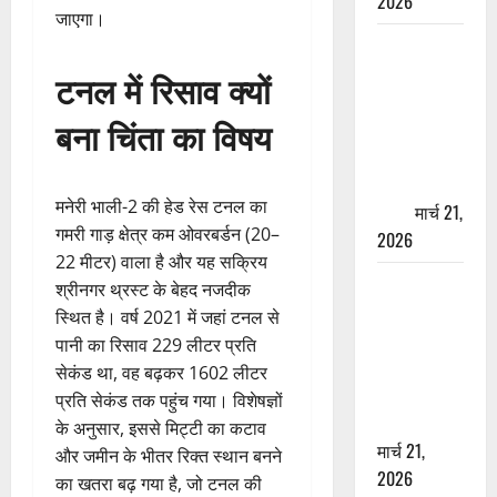
2026
जाएगा।
ऋषिकेश में
बड़ा प्रॉपर्टी
टनल में रिसाव क्यों
फ्रॉड! 100
बना चिंता का विषय
रुपये के स्टांप
पेपर पर NRI
की जमीन
मनेरी भाली-2 की हेड रेस टनल का
हड़पी
मार्च 21,
गमरी गाड़ क्षेत्र कम ओवरबर्डन (20–
2026
22 मीटर) वाला है और यह सक्रिय
मसूरी रोड
श्रीनगर थ्रस्ट के बेहद नजदीक
हादसा: खाई में
स्थित है। वर्ष 2021 में जहां टनल से
गिरी थार, एक
पानी का रिसाव 229 लीटर प्रति
युवक की मौत
सेकंड था, वह बढ़कर 1602 लीटर
—SDRF ने
प्रति सेकंड तक पहुंच गया। विशेषज्ञों
दो को बचाया
के अनुसार, इससे मिट्टी का कटाव
मार्च 21,
और जमीन के भीतर रिक्त स्थान बनने
2026
का खतरा बढ़ गया है, जो टनल की