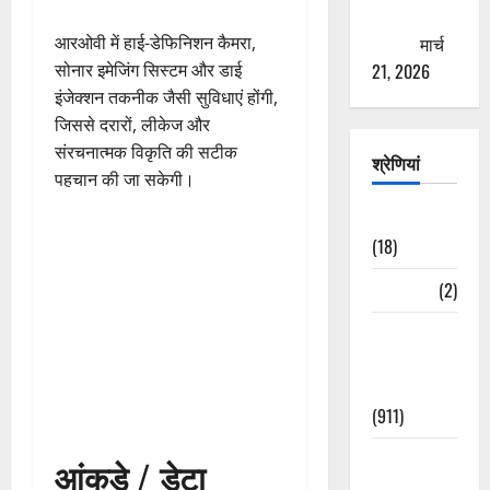
ठगने की
आरओवी में हाई-डेफिनिशन कैमरा,
कोशिश
मार्च
सोनार इमेजिंग सिस्टम और डाई
21, 2026
इंजेक्शन तकनीक जैसी सुविधाएं होंगी,
जिससे दरारों, लीकेज और
संरचनात्मक विकृति की सटीक
श्रेणियां
पहचान की जा सकेगी।
Astrology
(18)
Bizarre
(2)
Civic Issues
&
Development
(911)
Crime &
आंकड़े / डेटा
Accident