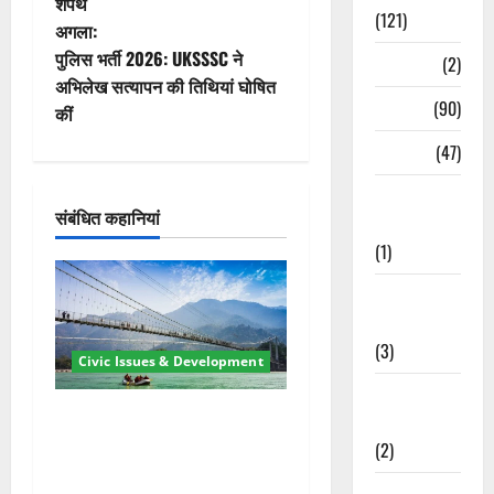
शपथ
ने
(121)
अगला:
वि
पुलिस भर्ती 2026: UKSSSC ने
Temples
(2)
अभिलेख सत्यापन की तिथियां घोषित
गे
Temples
(90)
कीं
श
Travel
(47)
न
Treks &
संबंधित कहानियां
Adventures
(1)
Treks &
Adventures
(3)
Civic Issues & Development
Waterfalls &
रामझूला पुल की मरम्मत शुरू! 11
Nature
करोड़ की योजना, चारधाम यात्रा
(2)
से पहले होगा काम पूरा
Waterfalls &