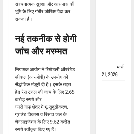
संरचनात्मक सुरक्षा और आसपास की
रामझूला पुल
भूमि के लिए गंभीर जोखिम पैदा कर
की मरम्मत
सकता है।
शुरू! 11
करोड़ की
नई तकनीक से होगी
योजना,
चारधाम
जांच और मरम्मत
यात्रा से
पहले होगा
काम पूरा
मार्च
नियामक आयोग ने रिमोटली ऑपरेटेड
21, 2026
व्हीकल (आरओवी) के उपयोग को
सैद्धांतिक मंजूरी दी है। इसके तहत
AIIMS
हेड रेस टनल की जांच के लिए 2.65
ऋषिकेश के
करोड़ रुपये और
नाम पर
गमरी गाड़ क्षेत्र में भू-सुदृढ़ीकरण,
नौकरी का
ग्राउंड विकास व रिसाव जल के
झांसा! फर्जी
चैनलाइजेशन के लिए 9.62 करोड़
भर्ती विज्ञापन
रुपये स्वीकृत किए गए हैं।
से युवाओं को