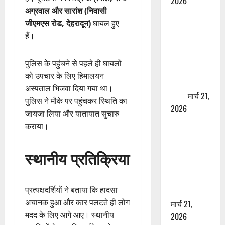
2026
अग्रवाल और सारांश (निवासी
ऋषिकेश में
जीएमएस रोड, देहरादून)
घायल हुए
बड़ा प्रॉपर्टी
हैं।
फ्रॉड! 100
रुपये के स्टांप
पुलिस के पहुंचने से पहले ही घायलों
पेपर पर NRI
को उपचार के लिए हिमालयन
की जमीन
अस्पताल भिजवा दिया गया था।
हड़पी
मार्च 21,
पुलिस ने मौके पर पहुंचकर स्थिति का
2026
जायजा लिया और यातायात सुचारु
कराया।
मसूरी रोड
हादसा: खाई में
स्थानीय प्रतिक्रिया
गिरी थार, एक
युवक की मौत
—SDRF ने
प्रत्यक्षदर्शियों ने बताया कि हादसा
दो को बचाया
अचानक हुआ और कार पलटते ही लोग
मार्च 21,
मदद के लिए आगे आए। स्थानीय
2026