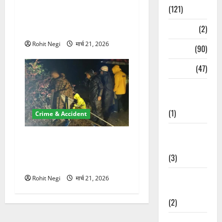
ऋषिकेश में बड़ा प्रॉपर्टी फ्रॉड!
(121)
100 रुपये के स्टांप पेपर पर NRI
Temples
(2)
की जमीन हड़पी
Rohit Negi
मार्च 21, 2026
Temples
(90)
Travel
(47)
Treks &
Adventures
(1)
Crime & Accident
Treks &
मसूरी रोड हादसा: खाई में गिरी
Adventures
थार, एक युवक की मौत—SDRF
(3)
ने दो को बचाया
Waterfalls &
Rohit Negi
मार्च 21, 2026
Nature
(2)
Waterfalls &