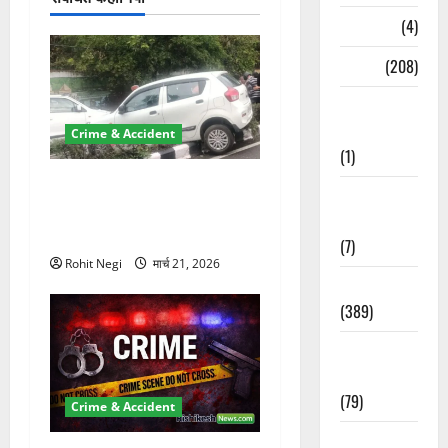
Naukri
(4)
News
(208)
Opinion /
Editorial
Crime & Accident
(1)
दून में रफ्तार का कहर! 120
Opinion &
Km/h थार ने स्कूटी सवारों को
Editorial
कुचला, एक की मौत
(7)
Rohit Negi
मार्च 21, 2026
Politics
(389)
Sarkari
Naukri
(79)
Crime & Accident
Spirituality