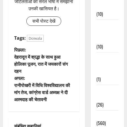
जटिलताओं को सरल भाषा में समझाना
Events
उनकी खासियत है।
(10)
सभी पोस्ट देखें
Food &
Local
Tags:
Doiwala
Cuisine
(10)
पो
पिछला:
देहरादून में श्रद्धा के साथ हुआ
Food &
स्ट
होलिका पूजन, रात में जयकारों संग
Local
दहन
Cuisine
ने
अगला:
(1)
वि
रानीपोखरी में विधि विश्वविद्यालय की
Health &
मांग तेज, कांग्रेस वार्ड अध्यक्ष ने दी
गे
Wellness
आत्मदाह की चेतावनी
(26)
श
Local News
न
(560)
संबंधित कहानियां