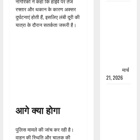
नागरिकों ने कहा कि हाईवे पर तेज
रामझूला पुल
रफ्तार और थकान के कारण अक्सर
की मरम्मत
दुर्घटनाएं होती हैं, इसलिए लंबी दूरी की
शुरू! 11
यात्रा के दौरान सतर्कता जरूरी है।
करोड़ की
योजना,
चारधाम
यात्रा से
पहले होगा
काम पूरा
मार्च
21, 2026
AIIMS
ऋषिकेश के
नाम पर
आगे क्या होगा
नौकरी का
झांसा! फर्जी
भर्ती विज्ञापन
पुलिस मामले की जांच कर रही है।
से युवाओं को
वाहन की स्थिति और चालक की