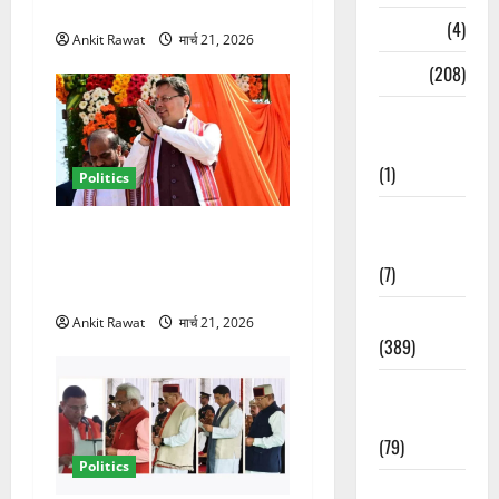
तेजी
Naukri
(4)
Ankit Rawat
मार्च 21, 2026
News
(208)
Opinion /
Editorial
(1)
Politics
Opinion &
धामी कैबिनेट विस्तार से साफ
Editorial
संकेत! 2027 चुनाव में भी वही होंगे
(7)
चेहरा, इतिहास रचने की तैयारी
Politics
Ankit Rawat
मार्च 21, 2026
(389)
Sarkari
Naukri
(79)
Politics
Spirituality