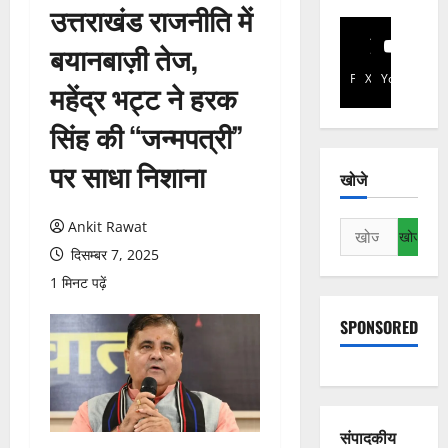
उत्तराखंड राजनीति में
बयानबाज़ी तेज,
Facebook
X
YouTube
महेंद्र भट्ट ने हरक
सिंह की “जन्मपत्री”
पर साधा निशाना
खोजे
Ankit Rawat
निम्न
को
दिसम्बर 7, 2025
खोजें:
1 मिनट पढ़ें
SPONSORED
संपादकीय