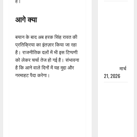
है।
रामझूला पुल
की मरम्मत
आगे क्या
शुरू! 11
करोड़ की
बयान के बाद अब हरक सिंह रावत की
योजना,
प्रतिक्रिया का इंतज़ार किया जा रहा
चारधाम
है। राजनीतिक दलों में भी इस टिप्पणी
यात्रा से
को लेकर चर्चा तेज हो गई है। संभावना
पहले होगा
है कि आने वाले दिनों में यह मुद्दा और
काम पूरा
मार्च
गरमाहट पैदा करेगा।
21, 2026
AIIMS
ऋषिकेश के
नाम पर
नौकरी का
झांसा! फर्जी
भर्ती विज्ञापन
से युवाओं को