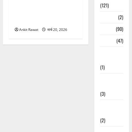
(121)
नवरात्र में धामी कैबिनेट का बड़ा
विस्तार! 5 नए मंत्रियों की एंट्री,
Temples
(2)
मैदान-पहाड़ का साधा गया संतुलन
Temples
(90)
Ankit Rawat
मार्च 20, 2026
Travel
(47)
Treks &
Adventures
(1)
Treks &
Adventures
(3)
Waterfalls &
Nature
(2)
Waterfalls &