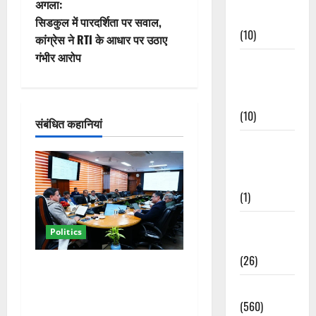
अगला:
Events
वि
सिडकुल में पारदर्शिता पर सवाल,
(10)
कांग्रेस ने RTI के आधार पर उठाए
गे
गंभीर आरोप
Food &
श
Local
Cuisine
न
(10)
संबंधित कहानियां
Food &
Local
Cuisine
(1)
Health &
Politics
Wellness
(26)
कैबिनेट विस्तार के बाद धामी का
कम होगा बोझ! 35 विभागों का
Local News
बंटवारा जल्द, सरकार में आएगी
(560)