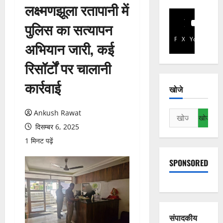
लक्ष्मणझूला रतापानी में
पुलिस का सत्यापन
Facebook
X
YouTube
अभियान जारी, कई
रिसॉर्टों पर चालानी
कार्रवाई
खोजे
Ankush Rawat
निम्न
को
दिसम्बर 6, 2025
खोजें:
1 मिनट पढ़ें
SPONSORED
संपादकीय