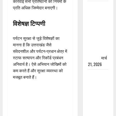
कार्रवाई सभी प्रतिष्ठानों को नियमों के
रामझूला पुल
प्रति अधिक जिम्मेदार बनाएगी।
की मरम्मत
शुरू! 11
विशेषज्ञ टिप्पणी
करोड़ की
योजना,
चारधाम
पर्यटन सुरक्षा से जुड़े विशेषज्ञों का
यात्रा से
मानना है कि उत्तराखंड जैसे
पहले होगा
संवेदनशील और पर्यटन-प्रधान क्षेत्र में
काम पूरा
मार्च
स्टाफ सत्यापन और रिकॉर्ड प्रबंधन
21, 2026
अनिवार्य है। ऐसे अभियान जोखिमों को
कम करते हैं और सुरक्षा व्यवस्था को
AIIMS
मजबूत बनाते हैं।
ऋषिकेश के
नाम पर
नौकरी का
झांसा! फर्जी
भर्ती विज्ञापन
से युवाओं को