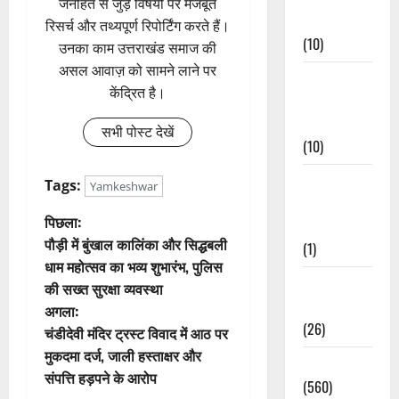
जनहित से जुड़े विषयों पर मजबूत
Events
रिसर्च और तथ्यपूर्ण रिपोर्टिंग करते हैं।
(10)
उनका काम उत्तराखंड समाज की
असल आवाज़ को सामने लाने पर
Food &
केंद्रित है।
Local
Cuisine
सभी पोस्ट देखें
(10)
Food &
Tags:
Yamkeshwar
Local
पो
पिछला:
Cuisine
पौड़ी में बुंखाल कालिंका और सिद्धबली
(1)
स्ट
धाम महोत्सव का भव्य शुभारंभ, पुलिस
Health &
की सख्त सुरक्षा व्यवस्था
ने
Wellness
अगला:
(26)
वि
चंडीदेवी मंदिर ट्रस्ट विवाद में आठ पर
मुकदमा दर्ज, जाली हस्ताक्षर और
Local News
गे
संपत्ति हड़पने के आरोप
(560)