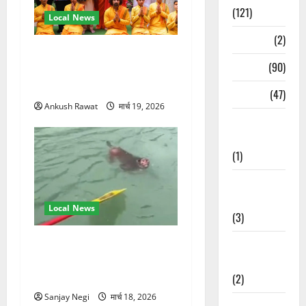
(121)
Local News
Temples
(2)
परमार्थ निकेतन पहुंचे अनूप
Temples
(90)
जलोटा, गंगा आरती में लिया भाग,
स्वामी चिदानंद से मुलाकात
Travel
(47)
Ankush Rawat
मार्च 19, 2026
Treks &
Adventures
(1)
Treks &
Adventures
Local News
(3)
गंगा में बहते बंदर की बचाई जान,
Waterfalls &
राफ्टिंग टीम और पर्यटकों का
Nature
रेस्क्यू वीडियो वायरल
(2)
Sanjay Negi
मार्च 18, 2026
Waterfalls &