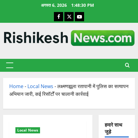
छोड़कर
अगस्त 6, 2026
1:48:30 PM
सामग्री
Facebook
X
YouTube
पर
जाएँ
प्राथमिक
सूची
Home
-
Local News
-
लक्ष्मणझूला रतापानी में पुलिस का सत्यापन
अभियान जारी, कई रिसॉर्टों पर चालानी कार्रवाई
हमारे साथ
Local News
जुड़े