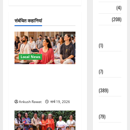
श
Naukri
(4)
न
News
(208)
संबंधित कहानियां
Opinion /
Editorial
(1)
Opinion &
Local News
Editorial
(7)
अंतरराष्ट्रीय योग महोत्सव में
तीसरे दिन योग की गहराई, साधकों
Politics
ने सीखी प्राणायाम और मेडिटेशन
(389)
तकनीक
Sarkari
Ankush Rawat
मार्च 19, 2026
Naukri
(79)
Spirituality