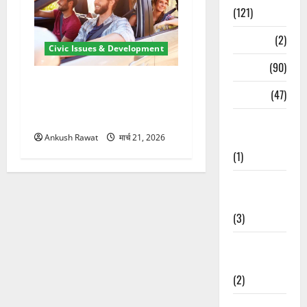
(121)
Temples
(2)
Civic Issues & Development
Temples
(90)
उत्तराखंड में BlaBla पर लग
Travel
(47)
सकती है रोक! हादसे के बाद
सरकार सख्त, जांच तेज
Treks &
Adventures
Ankush Rawat
मार्च 21, 2026
(1)
Treks &
Adventures
(3)
Waterfalls &
Nature
(2)
Waterfalls &