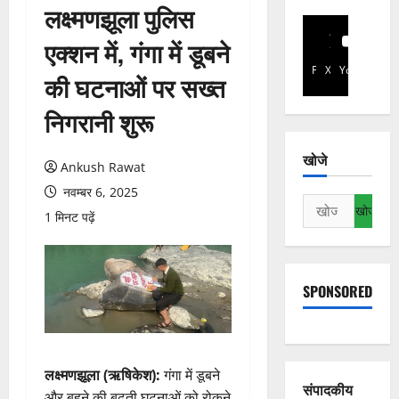
लक्ष्मणझूला पुलिस
एक्शन में, गंगा में डूबने
Facebook
X
YouTube
की घटनाओं पर सख्त
निगरानी शुरू
खोजे
Ankush Rawat
नवम्बर 6, 2025
निम्न
1 मिनट पढ़ें
को
खोजें:
SPONSORED
लक्ष्मणझूला (ऋषिकेश):
गंगा में डूबने
संपादकीय
और बहने की बढ़ती घटनाओं को रोकने