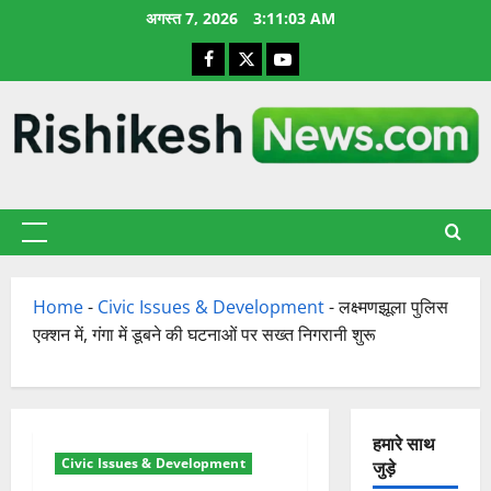
छोड़कर
अगस्त 7, 2026
3:11:04 AM
सामग्री
Facebook
X
YouTube
पर
जाएँ
प्राथमिक
सूची
Home
-
Civic Issues & Development
-
लक्ष्मणझूला पुलिस
एक्शन में, गंगा में डूबने की घटनाओं पर सख्त निगरानी शुरू
हमारे साथ
Civic Issues & Development
जुड़े