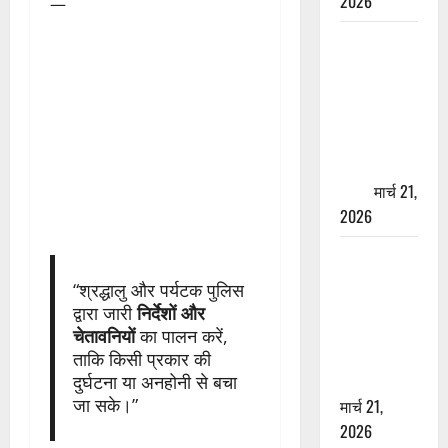
2026
—
ऋषिकेश में
बड़ा प्रॉपर्टी
फ्रॉड! 100
रुपये के स्टांप
पेपर पर NRI
की जमीन
हड़पी
मार्च 21,
2026
मसूरी रोड
हादसा: खाई में
“श्रद्धालु और पर्यटक पुलिस
गिरी थार, एक
द्वारा जारी
निर्देशों और
युवक की मौत
चेतावनियों
का पालन करें,
—SDRF ने
ताकि किसी प्रकार की
दो को बचाया
दुर्घटना या अनहोनी से बचा
जा सके।”
मार्च 21,
2026