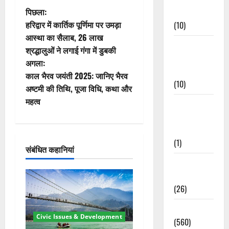
पो
पिछला:
Events
हरिद्वार में कार्तिक पूर्णिमा पर उमड़ा
(10)
स्ट
आस्था का सैलाब, 26 लाख
Food &
श्रद्धालुओं ने लगाई गंगा में डुबकी
ने
Local
अगला:
Cuisine
वि
काल भैरव जयंती 2025: जानिए भैरव
(10)
अष्टमी की तिथि, पूजा विधि, कथा और
गे
महत्व
Food &
Local
श
Cuisine
न
(1)
संबंधित कहानियां
Health &
Wellness
(26)
Local News
Civic Issues & Development
(560)