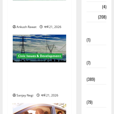
Naukri
(4)
रामझूला पुल की मरम्मत शुरू! 11
करोड़ की योजना, चारधाम यात्रा
News
(208)
से पहले होगा काम पूरा
Opinion /
Ankush Rawat
मार्च 21, 2026
Editorial
(1)
Opinion &
Editorial
Civic Issues & Development
(7)
कुंभ 2027 की तैयारी तेज! हरिद्वार
Politics
में बिजली व्यवस्था मजबूत करने
(389)
के लिए 21.51 करोड़ की योजना
मंजूर
Sarkari
Naukri
Sanjay Negi
मार्च 21, 2026
(79)
Spirituality