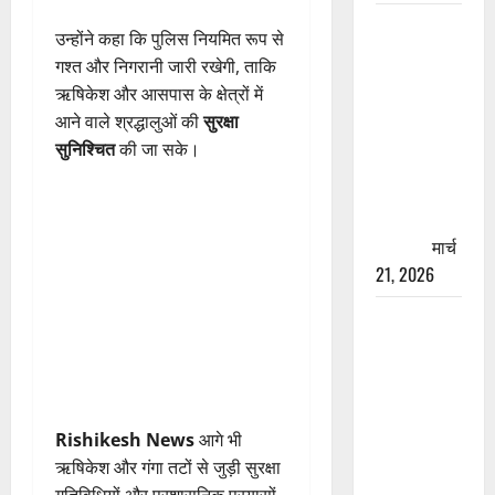
रामझूला पुल
उन्होंने कहा कि पुलिस नियमित रूप से
की मरम्मत
गश्त और निगरानी जारी रखेगी, ताकि
शुरू! 11
ऋषिकेश और आसपास के क्षेत्रों में
करोड़ की
आने वाले श्रद्धालुओं की
सुरक्षा
योजना,
सुनिश्चित
की जा सके।
चारधाम
यात्रा से
पहले होगा
काम पूरा
मार्च
21, 2026
AIIMS
ऋषिकेश के
नाम पर
नौकरी का
झांसा! फर्जी
Rishikesh News
आगे भी
भर्ती विज्ञापन
ऋषिकेश और गंगा तटों से जुड़ी सुरक्षा
से युवाओं को
गतिविधियों और प्रशासनिक प्रयासों