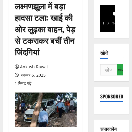
लक्ष्मणझूला में बड़ा
हादसा टला: खाई की
Facebook
X
YouTube
ओर लुढ़का वाहन, पेड़
से टकराकर बचीं तीन
जिंदगियां
खोजे
Ankush Rawat
निम्न
को
नवम्बर 6, 2025
खोजें:
1 मिनट पढ़ें
SPONSORED
संपादकीय