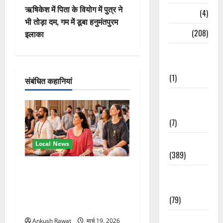
वि
ऋषिकेश में पिता के वियोग में पुत्र ने
Naukri
(4)
भी तोड़ा दम, गम में डूबा हनुमंतपुरम
गे
News
(208)
इलाका
श
Opinion /
Editorial
न
(1)
संबंधित कहानियां
Opinion &
Editorial
(7)
Politics
Local News
(389)
अंतरराष्ट्रीय योग महोत्सव में
Sarkari
तीसरे दिन योग की गहराई, साधकों
Naukri
ने सीखी प्राणायाम और मेडिटेशन
(79)
तकनीक
Spirituality
Ankush Rawat
मार्च 19, 2026