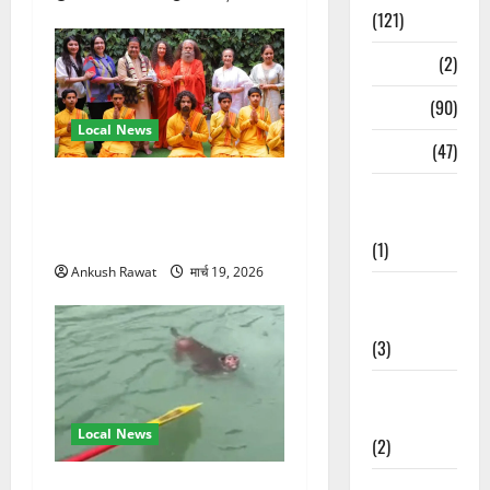
(121)
Temples
(2)
Temples
(90)
Local News
Travel
(47)
परमार्थ निकेतन पहुंचे अनूप
Treks &
जलोटा, गंगा आरती में लिया भाग,
Adventures
स्वामी चिदानंद से मुलाकात
(1)
Ankush Rawat
मार्च 19, 2026
Treks &
Adventures
(3)
Waterfalls &
Nature
Local News
(2)
Waterfalls &