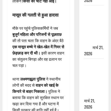
2026
लेकिन
किसी को चोट नहीं आई।
ऋषिकेश में
मासूम की गलती से हुआ हादसा
बड़ा प्रॉपर्टी
फ्रॉड! 100
मौके पर पहुंचे पुलिसकर्मियों ने जब
रुपये के स्टांप
बुजुर्ग महिला और परिजनों से पूछताछ
पेपर पर NRI
की तो पता चला कि वाहन के अंदर बैठे
की जमीन
एक मासूम बच्चे ने खेल-खेल में गियर से
हड़पी
मार्च 21,
छेड़छाड़ कर दी थी।
इसी कारण वाहन
2026
का संतुलन बिगड़ा और वह ढलान पर
मसूरी रोड
चल पड़ा।
हादसा: खाई में
गिरी थार, एक
थाना
लक्ष्मणझूला पुलिस
ने स्थानीय
युवक की मौत
लोगों की मदद से
वाहन को खाई के
—SDRF ने
किनारे से बाहर निकाला।
पुलिस ने
दो को बचाया
बताया कि वाहन को सुरक्षित स्थान पर
मार्च 21,
खड़ा कर दिया गया है और घटना में
2026
किसी प्रकार की हानि नहीं हुई है।