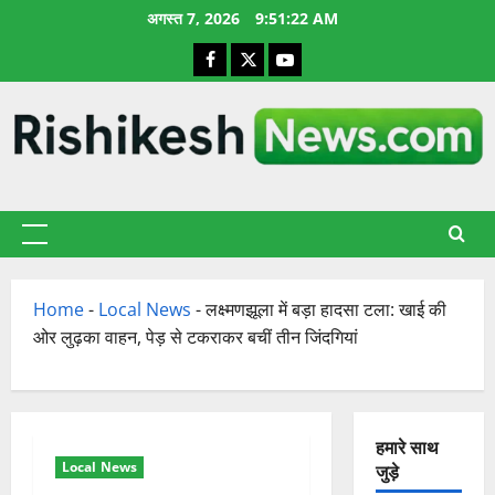
छोड़कर
अगस्त 7, 2026
9:51:23 AM
सामग्री
Facebook
X
YouTube
पर
जाएँ
प्राथमिक
सूची
Home
-
Local News
-
लक्ष्मणझूला में बड़ा हादसा टला: खाई की
ओर लुढ़का वाहन, पेड़ से टकराकर बचीं तीन जिंदगियां
हमारे साथ
Local News
जुड़े