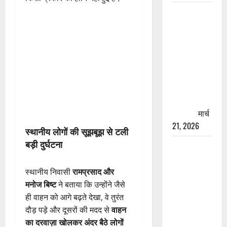
रामझूला पुल
की मरम्मत
शुरू! 11
करोड़ की
योजना,
चारधाम
यात्रा से
पहले होगा
काम पूरा
मार्च
21, 2026
स्थानीय लोगों की सूझबूझ से टली
बड़ी दुर्घटना
AIIMS
ऋषिकेश के
नाम पर
स्थानीय निवासी
रामप्रसाद और
नौकरी का
मनोज बिष्ट
ने बताया कि उन्होंने जैसे
झांसा! फर्जी
ही वाहन को आगे बढ़ते देखा, वे तुरंत
भर्ती विज्ञापन
दौड़ पड़े और दूसरों की मदद से
वाहन
से युवाओं को
का दरवाज़ा खोलकर अंदर बैठे लोगों