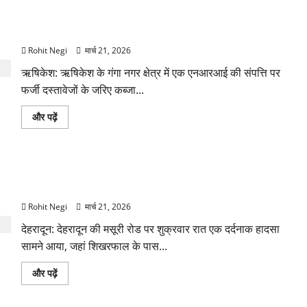
120
ऋषिकेश में बड़ा प्रॉपर्टी फ्रॉड! 100 रुपये के स्टांप पेपर पर NRI की
Km/h
थार
जमीन हड़पी
ने
स्कूटी
Rohit Negi
मार्च 21, 2026
सवारों
को
ऋषिकेश: ऋषिकेश के गंगा नगर क्षेत्र में एक एनआरआई की संपत्ति पर
कुचला,
एक
फर्जी दस्तावेजों के जरिए कब्जा...
की
मौत
के
ऋषिकेश
और पढ़ें
बारे
में
में
बड़ा
और
प्रॉपर्टी
पढ़ें
फ्रॉड!
100
मसूरी रोड हादसा: खाई में गिरी थार, एक युवक की मौत—SDRF ने दो को
रुपये
के
बचाया
स्टांप
पेपर
Rohit Negi
मार्च 21, 2026
पर
NRI
देहरादून: देहरादून की मसूरी रोड पर शुक्रवार रात एक दर्दनाक हादसा
की
जमीन
सामने आया, जहां शिखरफाल के पास...
हड़पी
के
बारे
मसूरी
और पढ़ें
में
रोड
और
हादसा:
पढ़ें
खाई