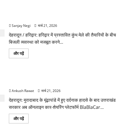
पढ़ें
पर
नौकरी
कुंभ 2027 की तैयारी तेज! हरिद्वार में बिजली व्यवस्था मजबूत करने के
का
झांसा!
लिए 21.51 करोड़ की योजना मंजूर
फर्जी
भर्ती
Sanjay Negi
मार्च 21, 2026
विज्ञापन
से
देहरादून / हरिद्वार: हरिद्वार में प्रस्तावित कुंभ मेले की तैयारियों के बीच
युवाओं
को
बिजली व्यवस्था को मजबूत करने...
ठगने
की
कोशिश
कुंभ
और पढ़ें
के
2027
बारे
की
में
तैयारी
और
तेज!
पढ़ें
हरिद्वार
उत्तराखंड में BlaBla पर लग सकती है रोक! हादसे के बाद सरकार
में
बिजली
सख्त, जांच तेज
व्यवस्था
मजबूत
Ankush Rawat
मार्च 21, 2026
करने
के
देहरादून: मुरादाबाद के मूंढ़ापांडे में हुए दर्दनाक हादसे के बाद उत्तराखंड
लिए
21.51
सरकार अब ऑनलाइन कार-शेयरिंग प्लेटफॉर्म BlaBlaCar...
करोड़
की
योजना
उत्तराखंड
और पढ़ें
मंजूर
में
के
BlaBla