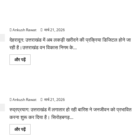
बारे
पर
में
लग
और
सकती
पढ़ें
अब ऐप से खरीद सकेंगे लकड़ी! उत्तराखंड वन विकास निगम की बड़ी
है
रोक!
पहल, AI से बदलेगा सिस्टम
हादसे
के
Ankush Rawat
मार्च 21, 2026
बाद
सरकार
देहरादून: उत्तराखंड में अब लकड़ी खरीदने की प्रक्रिया डिजिटल होने जा
सख्त,
जांच
रही है।उत्तराखंड वन विकास निगम के...
तेज
के
बारे
अब
और पढ़ें
में
ऐप
और
से
पढ़ें
खरीद
सकेंगे
लकड़ी!
बारिश से उत्तराखंड में हालात बिगड़े! मलबा-पत्थर से सड़कें बंद, कई जगह
उत्तराखंड
वन
फंसे वाहन
विकास
निगम
Ankush Rawat
मार्च 21, 2026
की
बड़ी
रुद्रप्रयाग: उत्तराखंड में लगातार हो रही बारिश ने जनजीवन को प्रभावित
पहल,
AI
करना शुरू कर दिया है। सिरोहबगड़...
से
बदलेगा
सिस्टम
बारिश
और पढ़ें
के
से
बारे