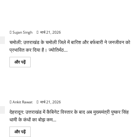
उत्तराखंड
में
में
और
हालात
पढ़ें
बिगड़े!
चमोली में मौसम का कहर! बदरीनाथ बर्फ से ढका, हाईवे बंद—भूस्खलन से
मलबा-
पत्थर
बढ़ी मुश्किलें
से
सड़कें
Sujan Singh
मार्च 21, 2026
बंद,
कई
चमोली: उत्तराखंड के चमोली जिले में बारिश और बर्फबारी ने जनजीवन को
जगह
फंसे
प्रभावित कर दिया है। ज्योतिर्मठ...
वाहन
के
बारे
चमोली
और पढ़ें
में
में
और
मौसम
पढ़ें
का
कहर!
बदरीनाथ
कैबिनेट विस्तार के बाद धामी का कम होगा बोझ! 35 विभागों का बंटवारा
बर्फ
से
जल्द, सरकार में आएगी तेजी
ढका,
हाईवे
Ankit Rawat
मार्च 21, 2026
बंद
—
देहरादून: उत्तराखंड में कैबिनेट विस्तार के बाद अब मुख्यमंत्री पुष्कर सिंह
भूस्खलन
से
धामी के कंधों का बोझ कम...
बढ़ी
मुश्किलें
के
कैबिनेट
और पढ़ें
बारे
विस्तार