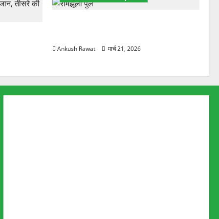
रामझूला पुल की मरम्मत शुरू! 11 करोड़ की
ार, एक युवक
योजना, चारधाम यात्रा से पहले होगा काम पूरा
Ankush Rawat
मार्च 21, 2026
About Us
Advertise
Our Team
Fact Checking Policy
Disclaimer
Editorial Policy
Privacy Policy
Cookies Policy
Corrections & Complaints Policy