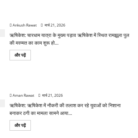
में
गिरी
रामझूला पुल की मरम्मत शुरू! 11 करोड़ की योजना, चारधाम यात्रा से
थार,
एक
पहले होगा काम पूरा
युवक
की
Ankush Rawat
मार्च 21, 2026
मौत
—
ऋषिकेश: चारधाम यात्रा के मुख्य पड़ाव ऋषिकेश में स्थित रामझूला पुल
SDRF
ने
की मरम्मत का काम शुरू हो...
दो
को
बचाया
रामझूला
और पढ़ें
के
पुल
बारे
की
में
मरम्मत
और
शुरू!
पढ़ें
11
AIIMS ऋषिकेश के नाम पर नौकरी का झांसा! फर्जी भर्ती विज्ञापन से
करोड़
की
युवाओं को ठगने की कोशिश
योजना,
चारधाम
Aman Rawat
मार्च 21, 2026
यात्रा
से
ऋषिकेश: ऋषिकेश में नौकरी की तलाश कर रहे युवाओं को निशाना
पहले
होगा
बनाकर ठगी का मामला सामने आया...
काम
पूरा
के
AIIMS
और पढ़ें
बारे
ऋषिकेश
में
के
और
नाम