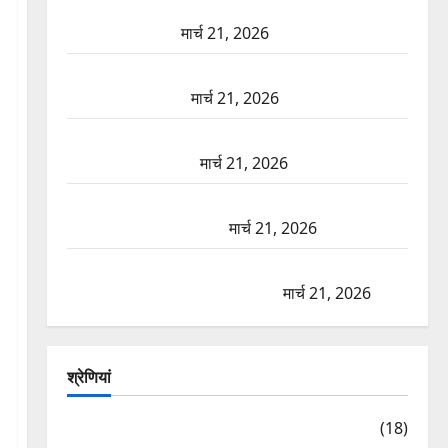
दून में रफ्तार का कहर! 120 Km/h थार ने स्कूटी सवारों को
कुचला, एक की मौत
मार्च 21, 2026
ऋषिकेश में बड़ा प्रॉपर्टी फ्रॉड! 100 रुपये के स्टांप पेपर पर
NRI की जमीन हड़पी
मार्च 21, 2026
मसूरी रोड हादसा: खाई में गिरी थार, एक युवक की मौत—
SDRF ने दो को बचाया
मार्च 21, 2026
रामझूला पुल की मरम्मत शुरू! 11 करोड़ की योजना, चारधाम
यात्रा से पहले होगा काम पूरा
मार्च 21, 2026
AIIMS ऋषिकेश के नाम पर नौकरी का झांसा! फर्जी भर्ती
विज्ञापन से युवाओं को ठगने की कोशिश
मार्च 21, 2026
श्रेणियां
Astrology
(18)