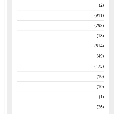
Bizarre
(2)
Civic Issues & Development
(911)
Crime & Accident
(798)
Culture & Lifestyle
(18)
Current Affairs
(814)
Education & Exam Updates
(49)
Festivals & Events
(175)
Festivals & Events
(10)
Food & Local Cuisine
(10)
Food & Local Cuisine
(1)
Health & Wellness
(26)