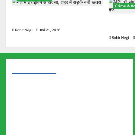
Crime & Ac
दून में रफ्तार का कहर! 120 Km/h थार ने
स्कूटी सवारों को कुचला, एक की मौत
ऋषिकेश में बड
स्टांप पेपर 
Rohit Negi
मार्च 21, 2026
Rohit Negi
TRENDING TOPICS
Rishikesh Land Protest
Ankita Bhandari Murder Case
Wildlife Conflict
Leopard Attack
Bear Attack
Elephant Attack
Articles