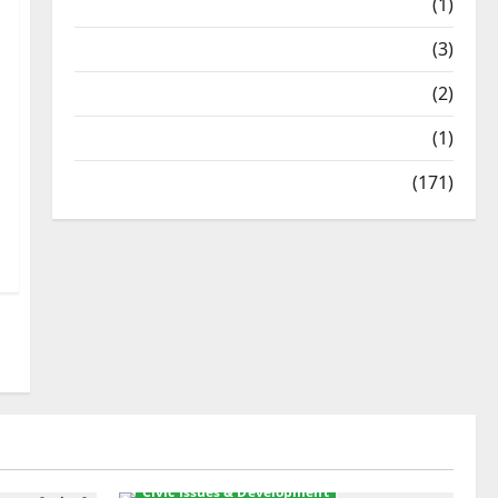
Treks & Adventures
(1)
Treks & Adventures
(3)
Waterfalls & Nature
(2)
Waterfalls & Nature
(1)
Weather Update
(171)
Civic Issues & Development