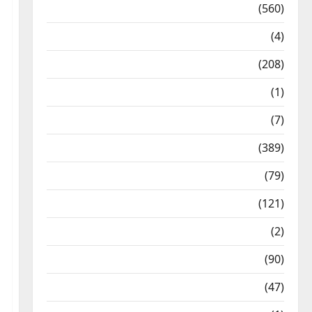
Local News
(560)
Naukri
(4)
News
(208)
Opinion / Editorial
(1)
Opinion & Editorial
(7)
Politics
(389)
Sarkari Naukri
(79)
Spirituality
(121)
Temples
(2)
Temples
(90)
Travel
(47)