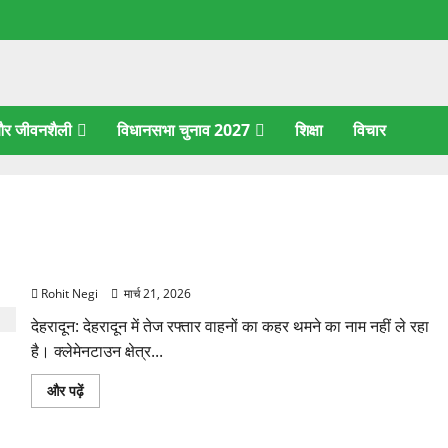
 और जीवनशैली
विधानसभा चुनाव 2027
शिक्षा
विचार
दून में रफ्तार का कहर! 120 Km/h थार ने स्कूटी सवारों को कुचला,
एक की मौत
Rohit Negi
मार्च 21, 2026
देहरादून: देहरादून में तेज रफ्तार वाहनों का कहर थमने का नाम नहीं ले रहा
है। क्लेमेनटाउन क्षेत्र...
दून
और पढ़ें
में
रफ्तार
का
कहर!