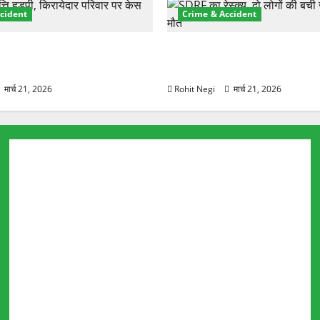
बारे
cident
Crime & Accident
में
और
पढ़ें
़ा प्रॉपर्टी फ्रॉड! 100 रुपये के
मसूरी रोड हादसा: खाई में गिरी थ
पर NRI की जमीन हड़पी
की मौत—SDRF ने दो को बचाया
मार्च 21, 2026
Rohit Negi
मार्च 21, 2026
Ardh Kumbh 2027
Chardham Yatra
Nanda Devi Raj Jat Yatra
Nanda Devi Badi Jat Yatra
Navaratri
Karva Chauth
Badrinath Highway
Bajrang Setu
Rafting