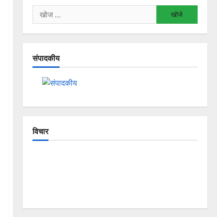
निम्न
को
खोजें:
संपादकीय
विचार
The Crumbling Mountains of
Uttarakhand: Continuous Disasters in
Dehradun, Chamoli, and Joshimath —
Why Is This Destruction Repeating?