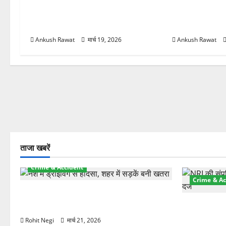
अंतरराष्ट्रीय योग महोत्सव में तीसरे दिन
परमार्थ निकेतन प
योग की गहराई, साधकों ने सीखी प्राणायाम
आरती में लिया भा
और मेडिटेशन तकनीक
मुलाकात
Ankush Rawat
मार्च 19, 2026
Ankush Rawat
ताजा खबरें
Crime & Accident
Crime & Ac
दून में रफ्तार का कहर! 120 Km/h थार ने
स्कूटी सवारों को कुचला, एक की मौत
ऋषिकेश में बड
स्टांप पेपर 
Rohit Negi
मार्च 21, 2026