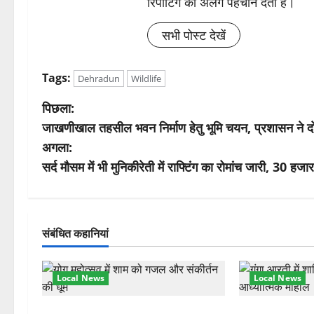
रिपोर्टिंग को अलग पहचान देता है।
सभी पोस्ट देखें
Tags:
Dehradun
Wildlife
पो
पिछला:
जाखणीखाल तहसील भवन निर्माण हेतु भूमि चयन, प्रशासन ने दो 
स्ट
अगला:
ने
सर्द मौसम में भी मुनिकीरेती में राफ्टिंग का रोमांच जारी, 30 
वि
गे
संबंधित कहानियां
श
Local News
Local News
न