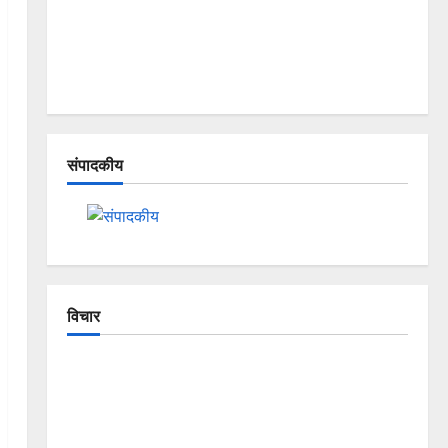
संपादकीय
विचार
The Crumbling Mountains of
Uttarakhand: Continuous Disasters in
Dehradun, Chamoli, and Joshimath —
Why Is This Destruction Repeating?