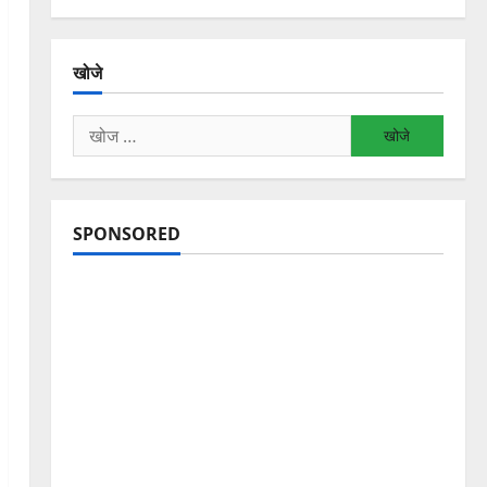
खोजे
निम्न
को
खोजें:
SPONSORED