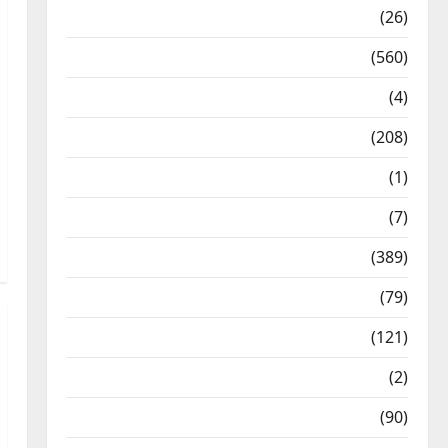
Health & Wellness
(26)
Local News
(560)
Naukri
(4)
News
(208)
Opinion / Editorial
(1)
Opinion & Editorial
(7)
Politics
(389)
Sarkari Naukri
(79)
Spirituality
(121)
Temples
(2)
Temples
(90)