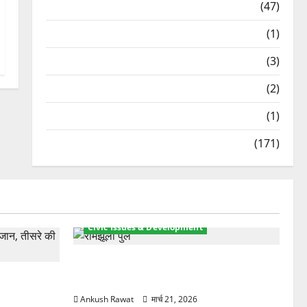
Travel
(47)
Treks & Adventures
(1)
Treks & Adventures
(3)
Waterfalls & Nature
(2)
Waterfalls & Nature
(1)
Weather Update
(171)
Civic Issues & Development
रामझूला पुल की मरम्मत शुरू! 11 करोड़ की
ार, एक युवक
योजना, चारधाम यात्रा से पहले होगा काम पूरा
Ankush Rawat
मार्च 21, 2026