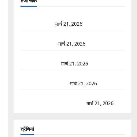
तजा खबरें
दून में रफ्तार का कहर! 120 Km/h थार ने स्कूटी सवारों को
कुचला, एक की मौत
मार्च 21, 2026
ऋषिकेश में बड़ा प्रॉपर्टी फ्रॉड! 100 रुपये के स्टांप पेपर पर
NRI की जमीन हड़पी
मार्च 21, 2026
मसूरी रोड हादसा: खाई में गिरी थार, एक युवक की मौत—
SDRF ने दो को बचाया
मार्च 21, 2026
रामझूला पुल की मरम्मत शुरू! 11 करोड़ की योजना, चारधाम
यात्रा से पहले होगा काम पूरा
मार्च 21, 2026
AIIMS ऋषिकेश के नाम पर नौकरी का झांसा! फर्जी भर्ती
विज्ञापन से युवाओं को ठगने की कोशिश
मार्च 21, 2026
श्रेणियां