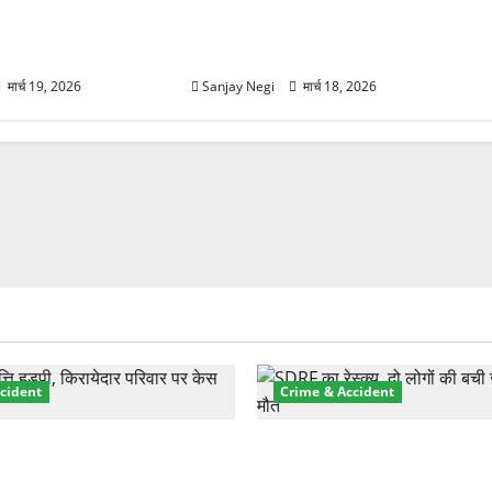
हुंचे अनूप जलोटा, गंगा
गंगा में बहते बंदर की बचाई जान, राफ्टिंग
ग, स्वामी चिदानंद से
टीम और पर्यटकों का रेस्क्यू वीडियो
वायरल
मार्च 19, 2026
Sanjay Negi
मार्च 18, 2026
cident
Crime & Accident
़ा प्रॉपर्टी फ्रॉड! 100 रुपये के
मसूरी रोड हादसा: खाई में गिरी थ
पर NRI की जमीन हड़पी
की मौत—SDRF ने दो को बचाया