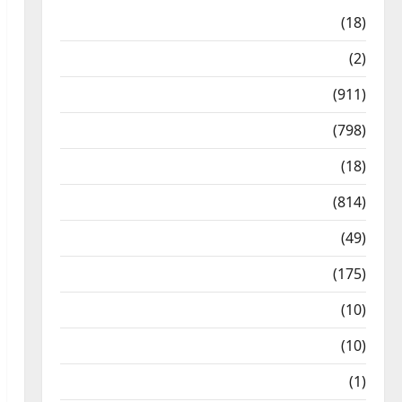
Astrology
(18)
Bizarre
(2)
Civic Issues & Development
(911)
Crime & Accident
(798)
Culture & Lifestyle
(18)
Current Affairs
(814)
Education & Exam Updates
(49)
Festivals & Events
(175)
Festivals & Events
(10)
Food & Local Cuisine
(10)
Food & Local Cuisine
(1)