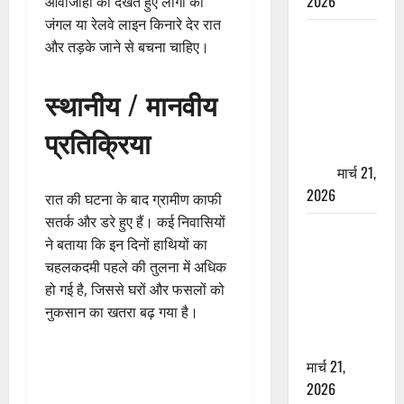
2026
आवाजाही को देखते हुए लोगों को
जंगल या रेलवे लाइन किनारे देर रात
ऋषिकेश में
और तड़के जाने से बचना चाहिए।
बड़ा प्रॉपर्टी
फ्रॉड! 100
स्थानीय / मानवीय
रुपये के स्टांप
पेपर पर NRI
प्रतिक्रिया
की जमीन
हड़पी
मार्च 21,
2026
रात की घटना के बाद ग्रामीण काफी
सतर्क और डरे हुए हैं। कई निवासियों
मसूरी रोड
ने बताया कि इन दिनों हाथियों का
हादसा: खाई में
चहलकदमी पहले की तुलना में अधिक
गिरी थार, एक
हो गई है, जिससे घरों और फसलों को
युवक की मौत
नुकसान का खतरा बढ़ गया है।
—SDRF ने
दो को बचाया
मार्च 21,
2026