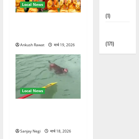
Local News
Nature
(1)
परमार्थ निकेतन पहुंचे अनूप
Weather
जलोटा, गंगा आरती में लिया भाग,
Update
स्वामी चिदानंद से मुलाकात
(171)
Ankush Rawat
मार्च 19, 2026
Local News
गंगा में बहते बंदर की बचाई जान,
राफ्टिंग टीम और पर्यटकों का
रेस्क्यू वीडियो वायरल
Sanjay Negi
मार्च 18, 2026