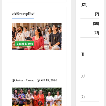
श
(121)
न
Temples
(2)
संबंधित कहानियां
Temples
(90)
Travel
(47)
Treks &
Local News
Adventures
(1)
अंतरराष्ट्रीय योग महोत्सव में
तीसरे दिन योग की गहराई, साधकों
Treks &
ने सीखी प्राणायाम और मेडिटेशन
Adventures
तकनीक
(3)
Ankush Rawat
मार्च 19, 2026
Waterfalls &
Nature
(2)
Waterfalls &