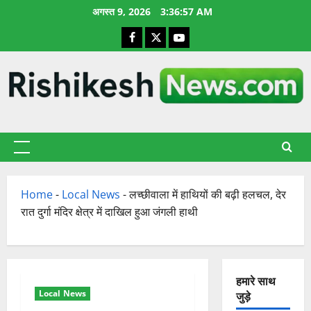
छोड़कर
अगस्त 9, 2026
3:36:57 AM
सामग्री
Facebook
X
YouTube
पर
जाएँ
प्राथमिक
सूची
Home
-
Local News
-
लच्छीवाला में हाथियों की बढ़ी हलचल, देर
रात दुर्गा मंदिर क्षेत्र में दाखिल हुआ जंगली हाथी
हमारे साथ
Local News
जुड़े