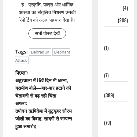
है। प्रकृति, यात्रा और धार्मिक
Naukri
(4)
आस्था का संतुलित मिश्रण उनकी
News
(208)
रिपोर्टिंग को अलग पहचान देता है।
Opinion /
सभी पोस्ट देखें
Editorial
(1)
Tags:
Dehradun
Elephant
Opinion &
Attack
Editorial
पो
पिछला:
(7)
अठूरवाला में 16वें दिन भी धरना,
स्ट
Politics
ग्रामीण बोले—बार-बार हटाने की
(389)
चेतावनी से बढ़ रही चिंता
ने
अगला:
Sarkari
वि
तपोवन ऋषिकेश में यूट्यूबर सौरभ
Naukri
जोशी का विवाह, सादगी से सम्पन्न
(79)
गे
हुआ समारोह
Spirituality