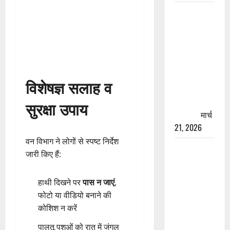
रामझूला पुल
की मरम्मत
शुरू! 11
करोड़ की
योजना,
चारधाम
विशेषज्ञ सलाह व
यात्रा से
पहले होगा
सुरक्षा उपाय
काम पूरा
मार्च
21, 2026
वन विभाग ने लोगों से स्पष्ट निर्देश
AIIMS
जारी किए हैं:
ऋषिकेश के
नाम पर
हाथी दिखने पर
पास न जाएं
,
नौकरी का
फोटो या वीडियो बनाने की
झांसा! फर्जी
कोशिश न करें
भर्ती विज्ञापन
से युवाओं को
पालतू पशुओं को रात में जंगल