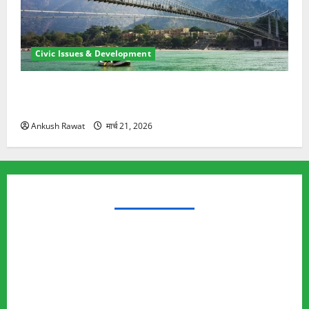
Civic Issues & Development
रामझूला पुल की मरम्मत शुरू! 11 करोड़ की योजना, चारधाम
यात्रा से पहले होगा काम पूरा
Ankush Rawat
मार्च 21, 2026
TRENDING TOPICS
Rishikesh Land Protest
Ankita Bhandari Murder Case
Wildlife Conflict
Leopard Attack
Bear Attack