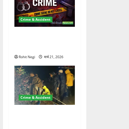
Crime & Accident
ऋषिकेश में बड़ा प्रॉपर्टी फ्रॉड!
100 रुपये के स्टांप पेपर पर NRI
की जमीन हड़पी
Rohit Negi
मार्च 21, 2026
Crime & Accident
मसूरी रोड हादसा: खाई में गिरी
थार, एक युवक की मौत—SDRF
ने दो को बचाया