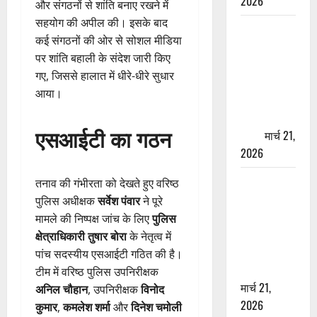
2026
और संगठनों से शांति बनाए रखने में
सहयोग की अपील की। इसके बाद
ऋषिकेश में
कई संगठनों की ओर से सोशल मीडिया
बड़ा प्रॉपर्टी
पर शांति बहाली के संदेश जारी किए
फ्रॉड! 100
गए, जिससे हालात में धीरे-धीरे सुधार
रुपये के स्टांप
आया।
पेपर पर NRI
की जमीन
एसआईटी का गठन
हड़पी
मार्च 21,
2026
मसूरी रोड
तनाव की गंभीरता को देखते हुए वरिष्ठ
हादसा: खाई में
पुलिस अधीक्षक
सर्वेश पंवार
ने पूरे
गिरी थार, एक
मामले की निष्पक्ष जांच के लिए
पुलिस
युवक की मौत
क्षेत्राधिकारी तुषार बोरा
के नेतृत्व में
—SDRF ने
पांच सदस्यीय एसआईटी गठित की है।
दो को बचाया
टीम में वरिष्ठ पुलिस उपनिरीक्षक
मार्च 21,
अनिल चौहान
, उपनिरीक्षक
विनोद
2026
कुमार
,
कमलेश शर्मा
और
दिनेश चमोली