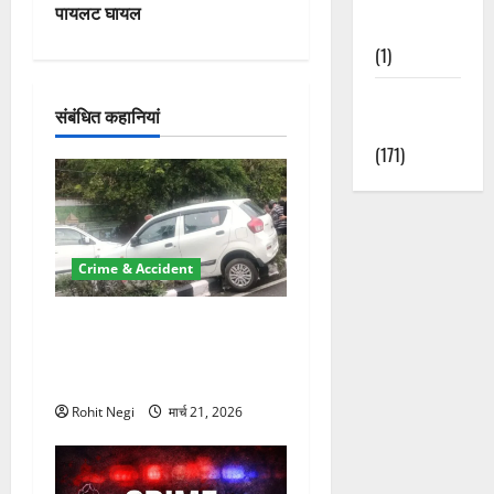
गे
पायलट घायल
Nature
श
(1)
न
Weather
संबंधित कहानियां
Update
(171)
Crime & Accident
दून में रफ्तार का कहर! 120
Km/h थार ने स्कूटी सवारों को
कुचला, एक की मौत
Rohit Negi
मार्च 21, 2026