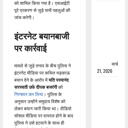
को शामिल किया गया है। एसआईटी
रामझूला पुल
पूरे प्रकरण से जुड़े सभी पहलुओं की
की मरम्मत
जांच करेगी।
शुरू! 11
करोड़ की
इंटरनेट बयानबाजी
योजना,
चारधाम
पर कार्रवाई
यात्रा से
पहले होगा
काम पूरा
मार्च
मामले से जुड़े तनाव के बीच पुलिस ने
21, 2026
इंटरनेट मीडिया पर कथित भड़काऊ
बयान देने के आरोप में
यति परमानंद
AIIMS
सरस्वती उर्फ दीपक बजरंगी
को
ऋषिकेश के
गिरफ्तार कर लिया
। पुलिस के
नाम पर
अनुसार उन्होंने समुदाय विशेष को
नौकरी का
लेकर बयान जारी किया था। वीडियो
झांसा! फर्जी
सोशल मीडिया पर वायरल होने के बाद
भर्ती विज्ञापन
पुलिस ने उसे हटवाने के साथ ही
से युवाओं को