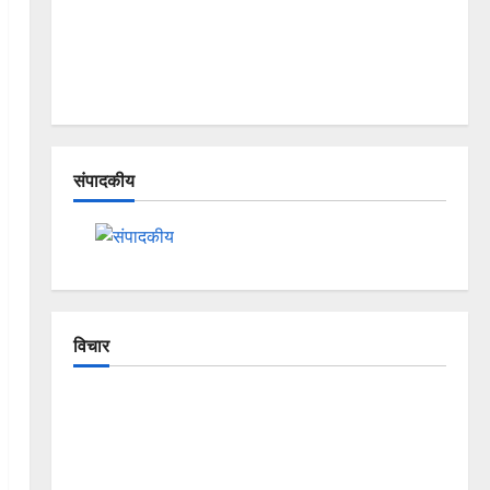
संपादकीय
विचार
The Crumbling Mountains of
Uttarakhand: Continuous Disasters in
Dehradun, Chamoli, and Joshimath —
Why Is This Destruction Repeating?