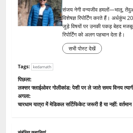
संजय नेगी वन्यजीव हमलों—भालू, तें
विशेषज्ञ रिपोर्टिंग करते हैं। अर्धकुंभ
जुड़े विषयों पर उनकी पकड़ बेहद मजबू
रिपोर्टिंग को अलग पहचान देता है।
सभी पोस्ट देखें
Tags:
kedarnath
पो
पिछला:
लक्सर फ्लाईओवर गोलीकांड: पेशी पर ले जाते समय विनय त्यागी 
स्ट
अगला:
ने
चारधाम यात्रा में मेडिकल सर्टिफिकेट जरूरी है या नहीं: वर्तम
वि
गे
संबंधित कहानियां