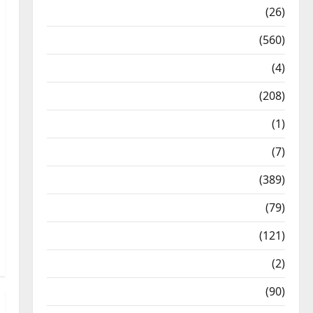
Health & Wellness
(26)
Local News
(560)
Naukri
(4)
News
(208)
Opinion / Editorial
(1)
Opinion & Editorial
(7)
Politics
(389)
Sarkari Naukri
(79)
Spirituality
(121)
Temples
(2)
Temples
(90)