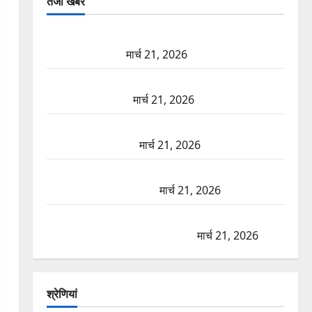
तजा खबरें
दून में रफ्तार का कहर! 120 Km/h थार ने स्कूटी सवारों को
कुचला, एक की मौत
मार्च 21, 2026
ऋषिकेश में बड़ा प्रॉपर्टी फ्रॉड! 100 रुपये के स्टांप पेपर पर
NRI की जमीन हड़पी
मार्च 21, 2026
मसूरी रोड हादसा: खाई में गिरी थार, एक युवक की मौत—
SDRF ने दो को बचाया
मार्च 21, 2026
रामझूला पुल की मरम्मत शुरू! 11 करोड़ की योजना, चारधाम
यात्रा से पहले होगा काम पूरा
मार्च 21, 2026
AIIMS ऋषिकेश के नाम पर नौकरी का झांसा! फर्जी भर्ती
विज्ञापन से युवाओं को ठगने की कोशिश
मार्च 21, 2026
श्रेणियां