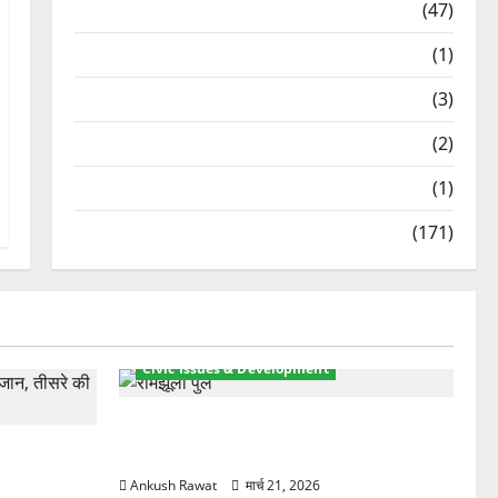
Travel
(47)
Treks & Adventures
(1)
Treks & Adventures
(3)
Waterfalls & Nature
(2)
Waterfalls & Nature
(1)
Weather Update
(171)
Civic Issues & Development
रामझूला पुल की मरम्मत शुरू! 11 करोड़ की
ार, एक युवक
योजना, चारधाम यात्रा से पहले होगा काम पूरा
Ankush Rawat
मार्च 21, 2026