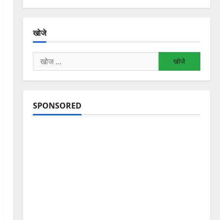
खोजे
निम्न
को
खोजें:
SPONSORED