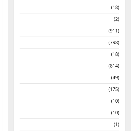
Astrology
(18)
Bizarre
(2)
Civic Issues & Development
(911)
Crime & Accident
(798)
Culture & Lifestyle
(18)
Current Affairs
(814)
Education & Exam Updates
(49)
Festivals & Events
(175)
Festivals & Events
(10)
Food & Local Cuisine
(10)
Food & Local Cuisine
(1)