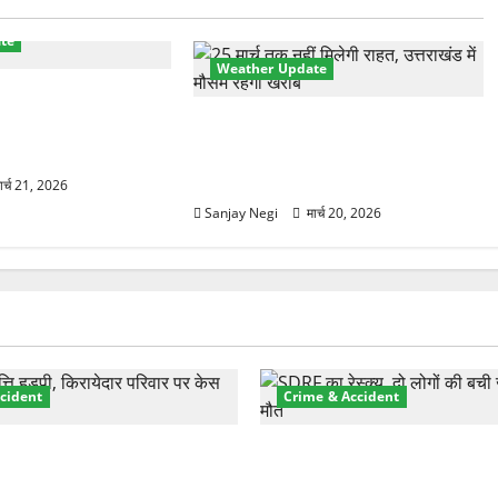
te
Weather Update
ानक करवट! बारिश और
0°C गिरा तापमान, फिर
उत्तराखंड में मौसम का कहर! बदरीनाथ में
2 फीट बर्फ, 60Km/h तूफान का अलर्ट
जारी
ार्च 21, 2026
Sanjay Negi
मार्च 20, 2026
cident
Crime & Accident
़ा प्रॉपर्टी फ्रॉड! 100 रुपये के
मसूरी रोड हादसा: खाई में गिरी थ
पर NRI की जमीन हड़पी
की मौत—SDRF ने दो को बचाया