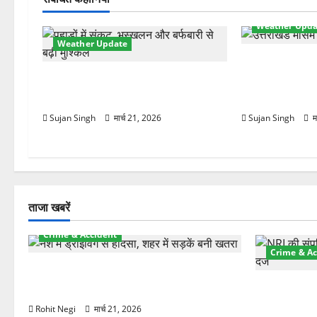
श
Weather Upda
Weather Update
न
मौसम ने ली अच
चमोली में मौसम का कहर! बदरीनाथ बर्फ से
तेज हवाओं से 1
ढका, हाईवे बंद—भूस्खलन से बढ़ी मुश्किलें
लौटी ठंड
Sujan Singh
मार्च 21, 2026
Sujan Singh
म
ताजा खबरें
Crime & Accident
Crime & Ac
दून में रफ्तार का कहर! 120 Km/h थार ने
स्कूटी सवारों को कुचला, एक की मौत
ऋषिकेश में बड
स्टांप पेपर 
Rohit Negi
मार्च 21, 2026