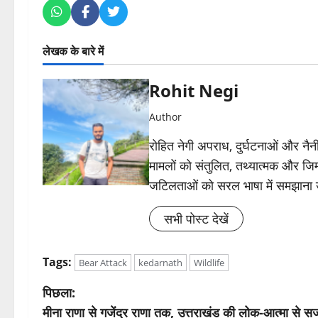
लेखक के बारे में
Rohit Negi
Author
रोहित नेगी अपराध, दुर्घटनाओं और नैनीत
मामलों को संतुलित, तथ्यात्मक और जिम्
जटिलताओं को सरल भाषा में समझाना
सभी पोस्ट देखें
Tags:
Bear Attack
kedarnath
Wildlife
पो
पिछला:
मीना राणा से गजेंद्र राणा तक, उत्तराखंड की लोक-आत्मा से सज