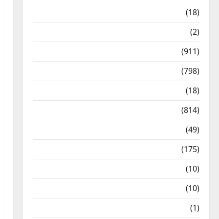
Astrology
(18)
Bizarre
(2)
Civic Issues & Development
(911)
Crime & Accident
(798)
Culture & Lifestyle
(18)
Current Affairs
(814)
Education & Exam Updates
(49)
Festivals & Events
(175)
Festivals & Events
(10)
Food & Local Cuisine
(10)
Food & Local Cuisine
(1)