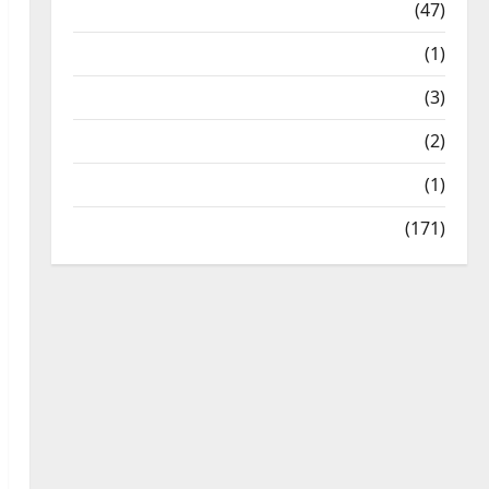
Travel
(47)
Treks & Adventures
(1)
Treks & Adventures
(3)
Waterfalls & Nature
(2)
Waterfalls & Nature
(1)
Weather Update
(171)