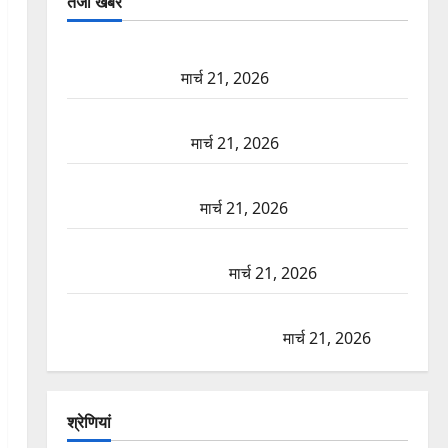
तजा खबरें
दून में रफ्तार का कहर! 120 Km/h थार ने स्कूटी सवारों को
कुचला, एक की मौत
मार्च 21, 2026
ऋषिकेश में बड़ा प्रॉपर्टी फ्रॉड! 100 रुपये के स्टांप पेपर पर
NRI की जमीन हड़पी
मार्च 21, 2026
मसूरी रोड हादसा: खाई में गिरी थार, एक युवक की मौत—
SDRF ने दो को बचाया
मार्च 21, 2026
रामझूला पुल की मरम्मत शुरू! 11 करोड़ की योजना, चारधाम
यात्रा से पहले होगा काम पूरा
मार्च 21, 2026
AIIMS ऋषिकेश के नाम पर नौकरी का झांसा! फर्जी भर्ती
विज्ञापन से युवाओं को ठगने की कोशिश
मार्च 21, 2026
श्रेणियां