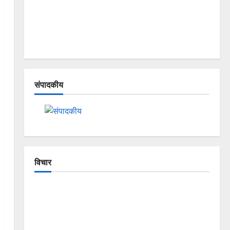
संपादकीय
विचार
The Crumbling Mountains of
Uttarakhand: Continuous Disasters in
Dehradun, Chamoli, and Joshimath —
Why Is This Destruction Repeating?