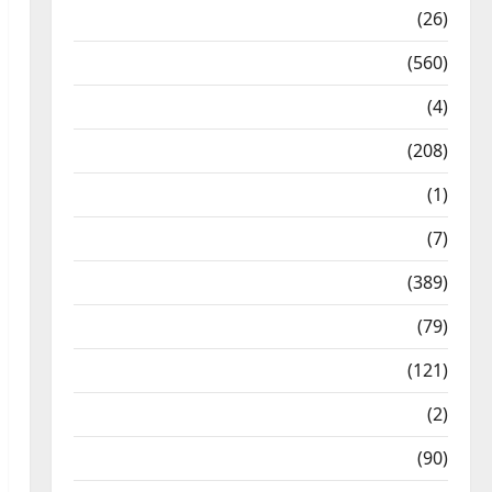
Health & Wellness
(26)
Local News
(560)
Naukri
(4)
News
(208)
Opinion / Editorial
(1)
Opinion & Editorial
(7)
Politics
(389)
Sarkari Naukri
(79)
Spirituality
(121)
Temples
(2)
Temples
(90)