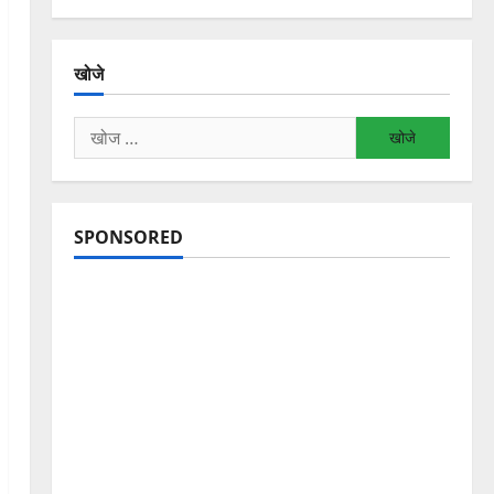
खोजे
निम्न
को
खोजें:
SPONSORED