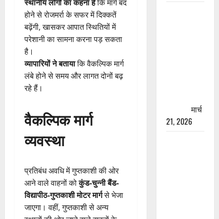
स्थानीय लोगों का कहना है
कि मार्ग बंद
रामझूला पुल
होने से रोजमर्रा के सफर में दिक्कतें
की मरम्मत
बढ़ेंगी, खासकर आपात स्थितियों में
शुरू! 11
परेशानी का सामना करना पड़ सकता
करोड़ की
है।
योजना,
व्यापारियों ने बताया
कि वैकल्पिक मार्ग
चारधाम
लंबे होने से समय और लागत दोनों बढ़
यात्रा से
रहे हैं।
पहले होगा
काम पूरा
मार्च
वैकल्पिक मार्ग
21, 2026
व्यवस्था
AIIMS
ऋषिकेश के
नाम पर
प्रतिबंध अवधि में गुप्तकाशी की ओर
नौकरी का
आने वाले वाहनों को
कुंड-चुन्नी बैंड-
झांसा! फर्जी
विद्यापीठ-गुप्तकाशी मोटर मार्ग
से भेजा
भर्ती विज्ञापन
जाएगा। वहीं, गुप्तकाशी से अन्य
से युवाओं को