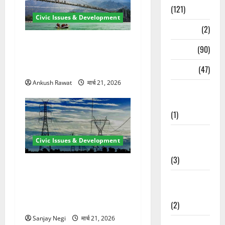
(121)
Civic Issues & Development
Temples
(2)
रामझूला पुल की मरम्मत शुरू! 11
Temples
(90)
करोड़ की योजना, चारधाम यात्रा
से पहले होगा काम पूरा
Travel
(47)
Ankush Rawat
मार्च 21, 2026
Treks &
Adventures
(1)
Treks &
Civic Issues & Development
Adventures
(3)
कुंभ 2027 की तैयारी तेज! हरिद्वार
में बिजली व्यवस्था मजबूत करने
Waterfalls &
के लिए 21.51 करोड़ की योजना
Nature
मंजूर
(2)
Sanjay Negi
मार्च 21, 2026
Waterfalls &