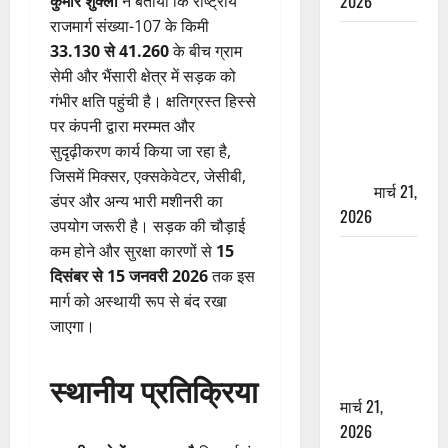
2026
कुमार शुक्ला
ने बताया कि राष्ट्रीय
राजमार्ग संख्या-107 के किमी
ऋषिकेश में
33.130 से 41.260
के बीच ग्राम
बड़ा प्रॉपर्टी
सेमी और भैंसारी क्षेत्र में सड़क को
फ्रॉड! 100
गंभीर क्षति पहुंची है। क्षतिग्रस्त हिस्से
रुपये के स्टांप
पर कंपनी द्वारा मरम्मत और
पेपर पर NRI
सुदृढ़ीकरण कार्य किया जा रहा है,
की जमीन
जिसमें मिक्सर, एक्सकेवेटर, जेसीबी,
हड़पी
मार्च 21,
डंपर और अन्य भारी मशीनरी का
2026
उपयोग जरूरी है। सड़क की चौड़ाई
कम होने और सुरक्षा कारणों से
15
मसूरी रोड
दिसंबर से 15 जनवरी 2026
तक इस
हादसा: खाई में
मार्ग को अस्थायी रूप से बंद रखा
गिरी थार, एक
जाएगा।
युवक की मौत
—SDRF ने
स्थानीय प्रतिक्रिया
दो को बचाया
मार्च 21,
2026