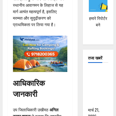
स्थानीय आवागमन के लिहाज से यह
मार्ग अत्यंत महत्वपूर्ण है, इसलिए
मरम्मत और सुदृढ़ीकरण को
हमारे रिपोर्टर
प्राथमिकता पर लिया गया है।
बने
तजा खबरें
दून में रफ्तार
का कहर! 120
आधिकारिक
Km/h थार ने
स्कूटी सवारों
जानकारी
को कुचला,
एक की मौत
मार्च 21,
उप जिलाधिकारी उखीमठ
अनिल