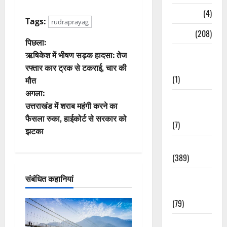
Naukri
(4)
Tags:
rudraprayag
News
(208)
पो
पिछला:
Opinion /
ऋषिकेश में भीषण सड़क हादसा: तेज
स्ट
Editorial
रफ्तार कार ट्रक से टकराई, चार की
(1)
मौत
ने
अगला:
Opinion &
वि
उत्तराखंड में शराब महंगी करने का
Editorial
फैसला रुका, हाईकोर्ट से सरकार को
(7)
गे
झटका
Politics
श
(389)
न
Sarkari
संबंधित कहानियां
Naukri
(79)
Spirituality