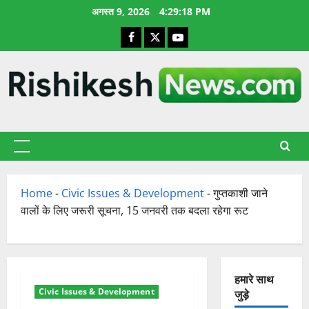
छोड़कर
अगस्त 9, 2026
4:29:19 PM
सामग्री
Facebook
X
YouTube
पर
जाएँ
प्राथमिक
सूची
Home
-
Civic Issues & Development
-
गुप्तकाशी जाने
वालों के लिए जरूरी सूचना, 15 जनवरी तक बदला रहेगा रूट
हमारे साथ
Civic Issues & Development
जुड़े