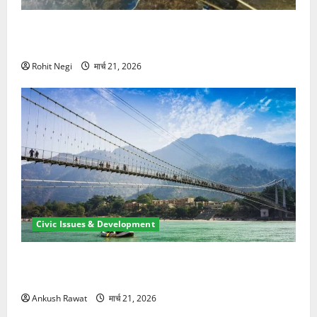
मसूरी रोड हादसा: खाई में गिरी थार, एक युवक की मौत—SDRF
ने दो को बचाया
Rohit Negi
मार्च 21, 2026
Civic Issues & Development
रामझूला पुल की मरम्मत शुरू! 11 करोड़ की योजना, चारधाम
यात्रा से पहले होगा काम पूरा
Ankush Rawat
मार्च 21, 2026