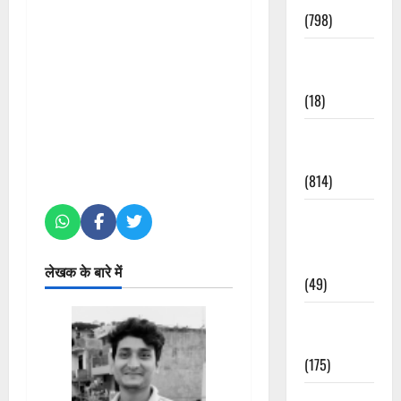
(798)
Culture &
Lifestyle
(18)
Current
Affairs
(814)
Education &
Exam
Updates
लेखक के बारे में
(49)
Festivals &
Events
(175)
Festivals &