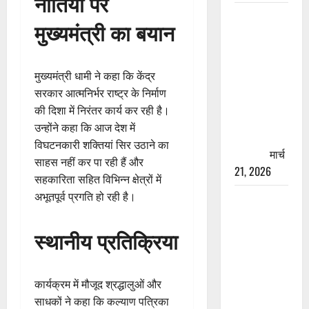
नीतियों पर
रामझूला पुल
मुख्यमंत्री का बयान
की मरम्मत
शुरू! 11
करोड़ की
मुख्यमंत्री धामी ने कहा कि केंद्र
योजना,
सरकार आत्मनिर्भर राष्ट्र के निर्माण
चारधाम
की दिशा में निरंतर कार्य कर रही है।
यात्रा से
उन्होंने कहा कि आज देश में
पहले होगा
विघटनकारी शक्तियां सिर उठाने का
काम पूरा
मार्च
साहस नहीं कर पा रही हैं और
21, 2026
सहकारिता सहित विभिन्न क्षेत्रों में
अभूतपूर्व प्रगति हो रही है।
AIIMS
ऋषिकेश के
नाम पर
स्थानीय प्रतिक्रिया
नौकरी का
झांसा! फर्जी
भर्ती विज्ञापन
कार्यक्रम में मौजूद श्रद्धालुओं और
से युवाओं को
साधकों ने कहा कि कल्याण पत्रिका