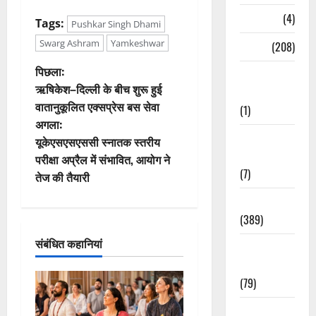
Naukri
(4)
Tags:
Pushkar Singh Dhami
Swarg Ashram
Yamkeshwar
News
(208)
पो
पिछला:
Opinion /
ऋषिकेश–दिल्ली के बीच शुरू हुई
Editorial
स्ट
वातानुकूलित एक्सप्रेस बस सेवा
(1)
अगला:
ने
Opinion &
यूकेएसएसएससी स्नातक स्तरीय
Editorial
वि
परीक्षा अप्रैल में संभावित, आयोग ने
(7)
तेज की तैयारी
गे
Politics
श
(389)
संबंधित कहानियां
न
Sarkari
Naukri
(79)
Spirituality