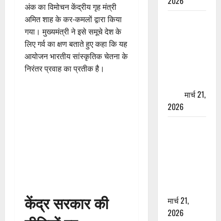
2026
अंक का विमोचन केंद्रीय गृह मंत्री
अमित शाह के कर-कमलों द्वारा किया
ऋषिकेश में
गया। मुख्यमंत्री ने इसे समूचे देश के
बड़ा प्रॉपर्टी
लिए गर्व का क्षण बताते हुए कहा कि यह
फ्रॉड! 100
आयोजन भारतीय सांस्कृतिक चेतना के
रुपये के स्टांप
निरंतर प्रवाह का प्रतीक है।
पेपर पर NRI
की जमीन
हड़पी
मार्च 21,
2026
मसूरी रोड
हादसा: खाई में
गिरी थार, एक
युवक की मौत
—SDRF ने
दो को बचाया
केंद्र सरकार की
मार्च 21,
2026