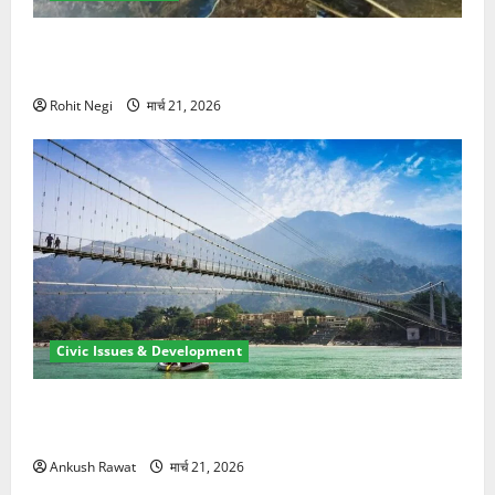
मसूरी रोड हादसा: खाई में गिरी थार, एक युवक की मौत—SDRF
ने दो को बचाया
Rohit Negi
मार्च 21, 2026
Civic Issues & Development
रामझूला पुल की मरम्मत शुरू! 11 करोड़ की योजना, चारधाम
यात्रा से पहले होगा काम पूरा
Ankush Rawat
मार्च 21, 2026