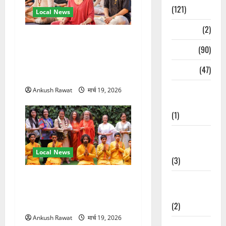
(121)
Local News
Temples
(2)
अंतरराष्ट्रीय योग महोत्सव में
Temples
(90)
तीसरे दिन योग की गहराई, साधकों
ने सीखी प्राणायाम और मेडिटेशन
Travel
(47)
तकनीक
Treks &
Ankush Rawat
मार्च 19, 2026
Adventures
(1)
Treks &
Adventures
Local News
(3)
परमार्थ निकेतन पहुंचे अनूप
Waterfalls &
जलोटा, गंगा आरती में लिया भाग,
Nature
स्वामी चिदानंद से मुलाकात
(2)
Ankush Rawat
मार्च 19, 2026
Waterfalls &