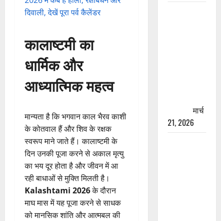
2026 में कब है होली, रक्षाबंधन और
रामझूला पुल
दिवाली, देखें पूरा पर्व कैलेंडर
की मरम्मत
शुरू! 11
कालाष्टमी का
करोड़ की
धार्मिक और
योजना,
चारधाम
आध्यात्मिक महत्व
यात्रा से
पहले होगा
काम पूरा
मार्च
मान्यता है कि भगवान काल भैरव काशी
21, 2026
के कोतवाल हैं और शिव के रक्षक
स्वरूप माने जाते हैं। कालाष्टमी के
AIIMS
दिन उनकी पूजा करने से अकाल मृत्यु
ऋषिकेश के
का भय दूर होता है और जीवन में आ
नाम पर
रही बाधाओं से मुक्ति मिलती है।
नौकरी का
Kalashtami 2026
के दौरान
झांसा! फर्जी
माघ मास में यह पूजा करने से साधक
भर्ती विज्ञापन
को मानसिक शांति और आत्मबल की
से युवाओं को