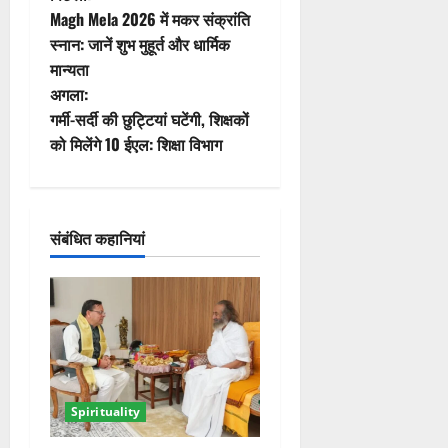
पो
Magh Mela 2026 में मकर संक्रांति
स्ट
स्नान: जानें शुभ मुहूर्त और धार्मिक
मान्यता
ने
अगला:
वि
गर्मी-सर्दी की छुट्टियां घटेंगी, शिक्षकों
को मिलेंगे 10 ईएल: शिक्षा विभाग
गे
श
संबंधित कहानियां
न
Spirituality