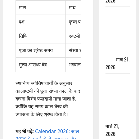
2026
मास
माघ
ऋषिकेश में
बड़ा प्रॉपर्टी
पक्ष
कृष्ण पक्ष
फ्रॉड! 100
रुपये के स्टांप
तिथि
अष्टमी
पेपर पर NRI
पूजा का श्रेष्ठ समय
संध्या से रात्रि तक
की जमीन
हड़पी
मार्च 21,
मुख्य आराध्य देव
भगवान काल भैरव
2026
मसूरी रोड
स्थानीय ज्योतिषाचार्यों के अनुसार
हादसा: खाई में
कालाष्टमी की पूजा संध्या काल के बाद
गिरी थार, एक
करना विशेष फलदायी माना जाता है,
युवक की मौत
क्योंकि यह समय काल भैरव की
—SDRF ने
उपासना के लिए श्रेष्ठ होता है।
दो को बचाया
मार्च 21,
यह भी पढ़ें
:
Calendar 2026: साल
2026