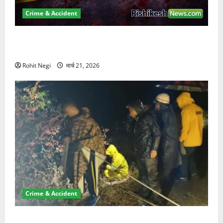
Crime & Accident
ऋषिकेश में बड़ा प्रॉपर्टी फ्रॉड! 100 रुपये के स्टांप पेपर पर
NRI की जमीन हड़पी
Rohit Negi
मार्च 21, 2026
Crime & Accident
मसूरी रोड हादसा: खाई में गिरी थार, एक युवक की मौत—SDRF