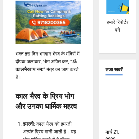
हमारे रिपोर्टर
बने
भक्त इस दिन भगवान भैरव के मंदिरों में
दीपक जलाकर, भोग अर्पित कर, “
ॐ
तजा खबरें
कालभैरवाय नमः
” मंत्र का जाप करते
हैं।
दून में रफ्तार
का कहर! 120
काल भैरव के प्रिय भोग
Km/h थार ने
और उनका धार्मिक महत्व
स्कूटी सवारों
को कुचला,
एक की मौत
इमरती
: काल भैरव को इमरती
मार्च 21,
अत्यंत प्रिय मानी जाती है। यह