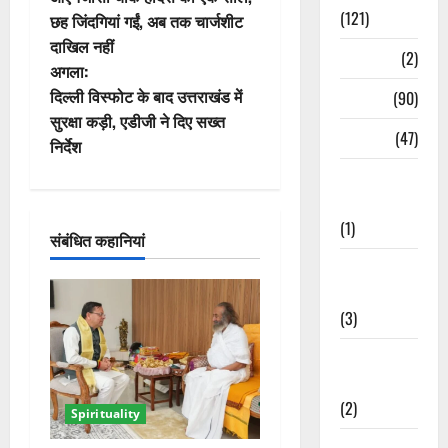
स्ट
(121)
छह जिंदगियां गईं, अब तक चार्जशीट
दाखिल नहीं
ने
Temples
(2)
अगला:
वि
दिल्ली विस्फोट के बाद उत्तराखंड में
Temples
(90)
सुरक्षा कड़ी, एडीजी ने दिए सख्त
गे
Travel
(47)
निर्देश
Treks &
श
Adventures
न
(1)
संबंधित कहानियां
Treks &
Adventures
(3)
Waterfalls &
Nature
(2)
Spirituality
Waterfalls &