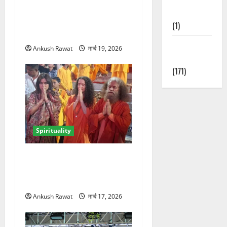
ऋषिकेश में सीएम धामी ने श्री
Nature
श्री रविशंकर से की मुलाकात,
(1)
आध्यात्मिक विकास पर हुई चर्चा
Weather
Ankush Rawat
मार्च 19, 2026
Update
(171)
Spirituality
परमार्थ निकेतन में भूमि पेडनेकर,
गंगा आरती में शामिल होकर लिया
आध्यात्मिक अनुभव
Ankush Rawat
मार्च 17, 2026