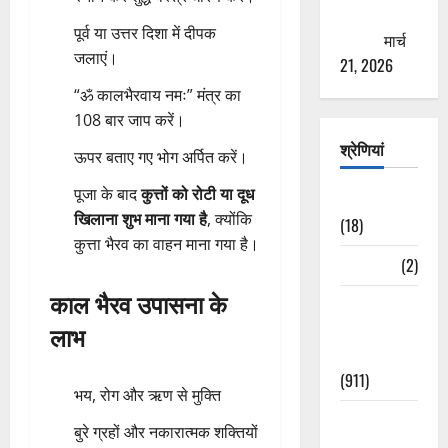
ठगने की
पूर्व या उत्तर दिशा में दीपक
कोशिश
मार्च
जलाएं।
21, 2026
“ॐ कालभैरवाय नमः” मंत्र का
108 बार जाप करें।
श्रेणियां
ऊपर बताए गए भोग अर्पित करें।
पूजा के बाद
कुत्तों को रोटी या दूध
Astrology
खिलाना शुभ माना गया है
, क्योंकि
(18)
कुत्ता भैरव का वाहन माना गया है।
Bizarre
(2)
काल भैरव उपासना के
Civic Issues
&
लाभ
Development
(911)
भय, रोग और ऋण से मुक्ति
Crime &
बुरे ग्रहों और नकारात्मक शक्तियों
Accident