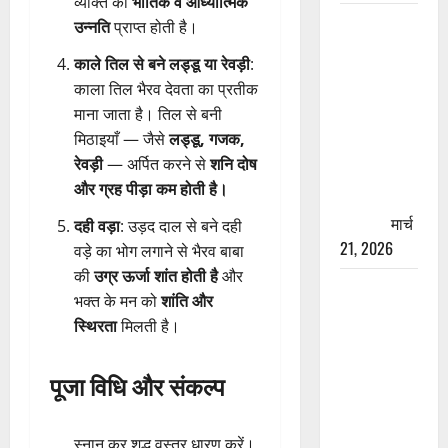
व्यक्ति को
भौतिक व आध्यात्मिक
रामझूला पुल
उन्नति
प्राप्त होती है।
की मरम्मत
काले तिल से बने लड्डू या रेवड़ी
:
शुरू! 11
काला तिल भैरव देवता का प्रतीक
करोड़ की
माना जाता है। तिल से बनी
योजना,
मिठाइयाँ — जैसे
लड्डू, गजक,
चारधाम
रेवड़ी
— अर्पित करने से
शनि दोष
यात्रा से
और ग्रह पीड़ा कम होती है।
पहले होगा
काम पूरा
मार्च
दही वड़ा
: उड़द दाल से बने दही
21, 2026
वड़े का भोग लगाने से भैरव बाबा
की
उग्र ऊर्जा शांत होती है
और
AIIMS
भक्त के मन को
शांति और
ऋषिकेश के
स्थिरता
मिलती है।
नाम पर
नौकरी का
पूजा विधि और संकल्प
झांसा! फर्जी
भर्ती विज्ञापन
से युवाओं को
स्नान कर शुद्ध वस्त्र धारण करें।