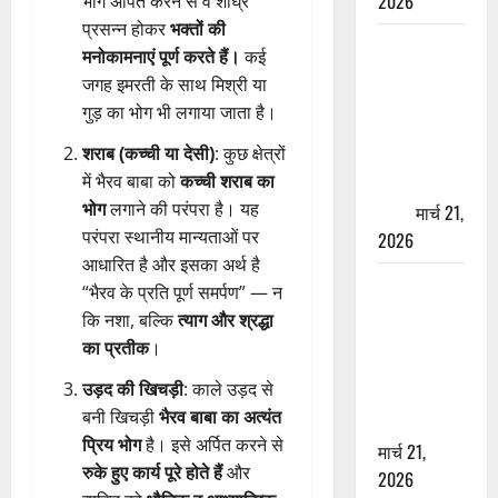
2026
भोग अर्पित करने से वे शीघ्र
प्रसन्न होकर
भक्तों की
ऋषिकेश में
मनोकामनाएं पूर्ण करते हैं।
कई
बड़ा प्रॉपर्टी
जगह इमरती के साथ मिश्री या
फ्रॉड! 100
गुड़ का भोग भी लगाया जाता है।
रुपये के स्टांप
शराब (कच्ची या देसी)
: कुछ क्षेत्रों
पेपर पर NRI
में भैरव बाबा को
कच्ची शराब का
की जमीन
भोग
लगाने की परंपरा है। यह
हड़पी
मार्च 21,
परंपरा स्थानीय मान्यताओं पर
2026
आधारित है और इसका अर्थ है
मसूरी रोड
“भैरव के प्रति पूर्ण समर्पण” — न
हादसा: खाई में
कि नशा, बल्कि
त्याग और श्रद्धा
गिरी थार, एक
का प्रतीक
।
युवक की मौत
उड़द की खिचड़ी
: काले उड़द से
—SDRF ने
बनी खिचड़ी
भैरव बाबा का अत्यंत
दो को बचाया
प्रिय भोग
है। इसे अर्पित करने से
मार्च 21,
रुके हुए कार्य पूरे होते हैं
और
2026