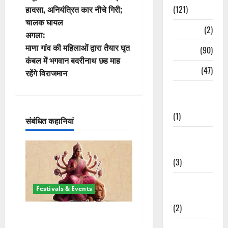
स्ट
(121)
हादसा, अनियंत्रित कार नीचे गिरी;
चालक घायल
ने
Temples
(2)
अगला:
वि
माणा गांव की महिलाओं द्वारा तैयार घृत
Temples
(90)
कंबल में भगवान बदरीनाथ छह माह
गे
Travel
(47)
रहेंगे विराजमान
श
Treks &
Adventures
न
(1)
संबंधित कहानियां
Treks &
Adventures
(3)
Waterfalls &
Festivals & Events
Nature
(2)
चैत्र नवरात्र 2026: 19 मार्च से
शुरुआत, मां दुर्गा पालकी पर करेंगी
Waterfalls &