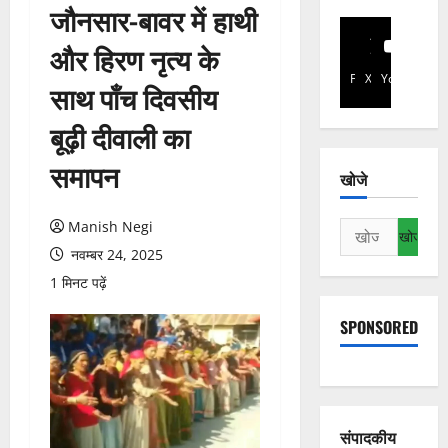
जौनसार-बावर में हाथी
और हिरण नृत्य के
Facebook
X
YouTube
साथ पाँच दिवसीय
बूढ़ी दीवाली का
समापन
खोजे
Manish Negi
निम्न
को
नवम्बर 24, 2025
खोजें:
1 मिनट पढ़ें
SPONSORED
संपादकीय