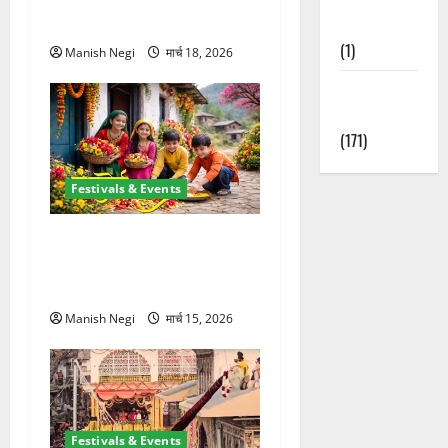
आगमन
Nature
(1)
Manish Negi
मार्च 18, 2026
Weather
Update
(171)
Festivals & Events
उत्तराखंड में शुरू हुआ फूलदेई पर्व,
बच्चों ने घर-घर बिखेरे फूल और
गाए पारंपरिक गीत
Manish Negi
मार्च 15, 2026
Festivals & Events