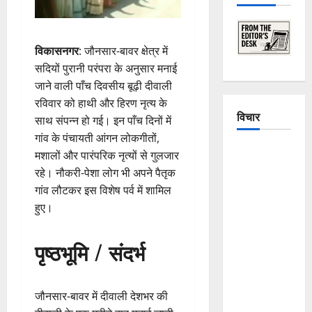
विकासनगर
: जौनसार-बावर क्षेत्र में
सदियों पुरानी परंपरा के अनुसार मनाई
जाने वाली पाँच दिवसीय बूढ़ी दीवाली
रविवार को हाथी और हिरण नृत्य के
विचार
साथ संपन्न हो गई। इन पाँच दिनों में
गांव के पंचायती आंगन लोकगीतों,
The
मशालों और पारंपरिक नृत्यों से गुलजार
Crumbling
रहे। नौकरी-पेशा लोग भी अपने पैतृक
Mountains
गांव लौटकर इस विशेष पर्व में शामिल
of
हुए।
Uttarakhand:
Continuous
पृष्ठभूमि / संदर्भ
Disasters in
Dehradun,
Chamoli,
जौनसार-बावर में दीवाली देशभर की
and