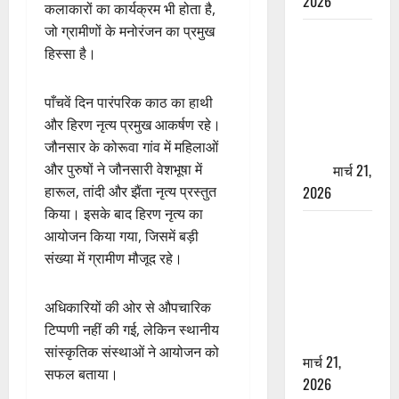
2026
कलाकारों का कार्यक्रम भी होता है,
जो ग्रामीणों के मनोरंजन का प्रमुख
ऋषिकेश में
हिस्सा है।
बड़ा प्रॉपर्टी
फ्रॉड! 100
पाँचवें दिन पारंपरिक काठ का हाथी
रुपये के स्टांप
और हिरण नृत्य प्रमुख आकर्षण रहे।
पेपर पर NRI
जौनसार के कोरूवा गांव में महिलाओं
की जमीन
और पुरुषों ने जौनसारी वेशभूषा में
हड़पी
मार्च 21,
हारूल, तांदी और झैंता नृत्य प्रस्तुत
2026
किया। इसके बाद हिरण नृत्य का
मसूरी रोड
आयोजन किया गया, जिसमें बड़ी
हादसा: खाई में
संख्या में ग्रामीण मौजूद रहे।
गिरी थार, एक
युवक की मौत
अधिकारियों की ओर से औपचारिक
—SDRF ने
टिप्पणी नहीं की गई, लेकिन स्थानीय
दो को बचाया
सांस्कृतिक संस्थाओं ने आयोजन को
मार्च 21,
सफल बताया।
2026