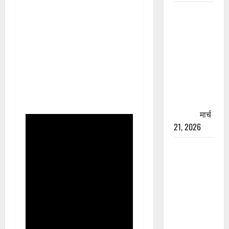
रामझूला पुल
की मरम्मत
शुरू! 11
करोड़ की
योजना,
चारधाम
यात्रा से
पहले होगा
काम पूरा
मार्च
21, 2026
AIIMS
ऋषिकेश के
नाम पर
नौकरी का
झांसा! फर्जी
भर्ती विज्ञापन
से युवाओं को