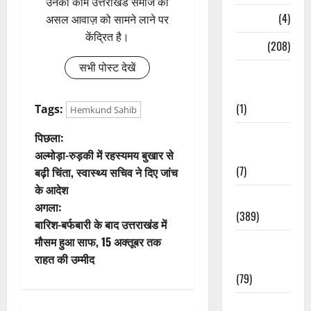
उनका काम उत्तराखंड समाज की
Naukri
(4)
असल आवाज़ को सामने लाने पर
केंद्रित है।
News
(208)
सभी पोस्ट देखें
Opinion /
Editorial
(1)
Tags:
Hemkund Sahib
पो
Opinion &
पिछला:
Editorial
अल्मोड़ा-रुड़की में रहस्यमय बुखार से
स्ट
(7)
बढ़ी चिंता, स्वास्थ्य सचिव ने दिए जांच
के आदेश
ने
Politics
अगला:
(389)
वि
बारिश-बर्फबारी के बाद उत्तराखंड में
मौसम हुआ साफ, 15 अक्तूबर तक
Sarkari
गे
राहत की उम्मीद
Naukri
(79)
श
Spirituality