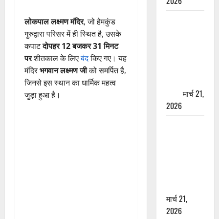
2026
ऋषिकेश में
लोकपाल लक्ष्मण मंदिर
, जो हेमकुंड
बड़ा प्रॉपर्टी
गुरुद्वारा परिसर में ही स्थित है, उसके
फ्रॉड! 100
कपाट
दोपहर 12 बजकर 31 मिनट
रुपये के स्टांप
पर
शीतकाल के लिए
बंद
किए गए। यह
पेपर पर NRI
मंदिर
भगवान लक्ष्मण जी
को समर्पित है,
की जमीन
जिनसे इस स्थान का धार्मिक महत्व
हड़पी
मार्च 21,
जुड़ा हुआ है।
2026
मसूरी रोड
हादसा: खाई में
गिरी थार, एक
युवक की मौत
—SDRF ने
दो को बचाया
मार्च 21,
2026