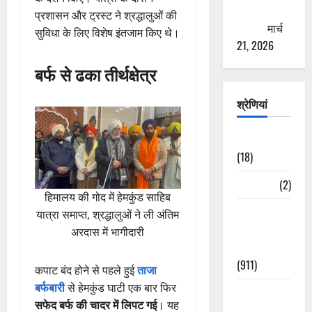
ठगने की
प्रशासन और ट्रस्ट ने श्रद्धालुओं की
कोशिश
मार्च
सुविधा के लिए विशेष इंतजाम किए थे।
21, 2026
बर्फ से ढका तीर्थक्षेत्र
श्रेणियां
Astrology
(18)
Bizarre
(2)
हिमालय की गोद में हेमकुंड साहिब
Civic Issues
यात्रा समाप्त, श्रद्धालुओं ने ली अंतिम
&
अरदास में भागीदारी
Development
(911)
कपाट बंद होने से पहले हुई
ताजा
बर्फबारी
से हेमकुंड घाटी एक बार फिर
Crime &
सफेद बर्फ की चादर में लिपट गई
। यह
Accident