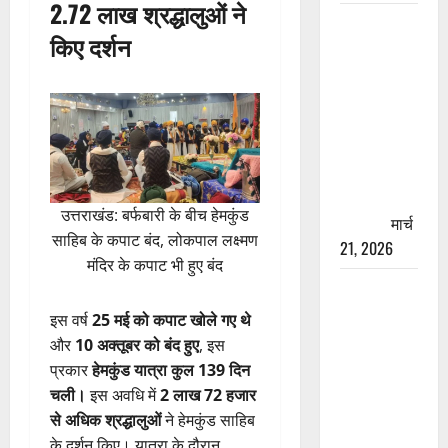
2.72 लाख श्रद्धालुओं ने
रामझूला पुल
किए दर्शन
की मरम्मत
शुरू! 11
करोड़ की
योजना,
चारधाम
यात्रा से
पहले होगा
उत्तराखंड: बर्फबारी के बीच हेमकुंड
काम पूरा
मार्च
साहिब के कपाट बंद, लोकपाल लक्ष्मण
21, 2026
मंदिर के कपाट भी हुए बंद
AIIMS
ऋषिकेश के
इस वर्ष
25 मई को कपाट खोले गए थे
नाम पर
और
10 अक्तूबर को बंद हुए
, इस
नौकरी का
प्रकार
हेमकुंड यात्रा कुल 139 दिन
झांसा! फर्जी
चली।
इस अवधि में
2 लाख 72 हजार
भर्ती विज्ञापन
से अधिक श्रद्धालुओं
ने हेमकुंड साहिब
से युवाओं को
के दर्शन किए। यात्रा के दौरान