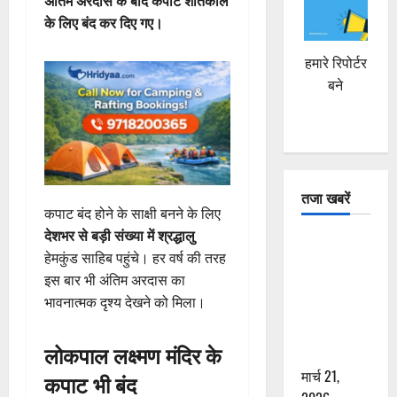
अंतिम अरदास के बाद कपाट शीतकाल
के लिए बंद कर दिए गए।
हमारे रिपोर्टर
बने
तजा खबरें
कपाट बंद होने के साक्षी बनने के लिए
देशभर से बड़ी संख्या में श्रद्धालु
दून में रफ्तार
हेमकुंड साहिब पहुंचे। हर वर्ष की तरह
का कहर! 120
इस बार भी अंतिम अरदास का
Km/h थार ने
भावनात्मक दृश्य देखने को मिला।
स्कूटी सवारों
को कुचला,
लोकपाल लक्ष्मण मंदिर के
एक की मौत
मार्च 21,
कपाट भी बंद