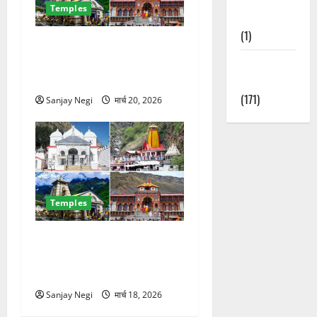
Temples
Nature
(1)
चारधाम यात्रा से पहले बड़ा
झटका! केदारनाथ-बदरीनाथ में
Weather
पूजा हुई महंगी, जानिए नई दरें
Update
(171)
Sanjay Negi
मार्च 20, 2026
Temples
चारधाम यात्रा 2026: 23 मार्च से
ग्रीन कार्ड शुरू, बिना फिटनेस
नहीं मिलेगी एंट्री
Sanjay Negi
मार्च 18, 2026