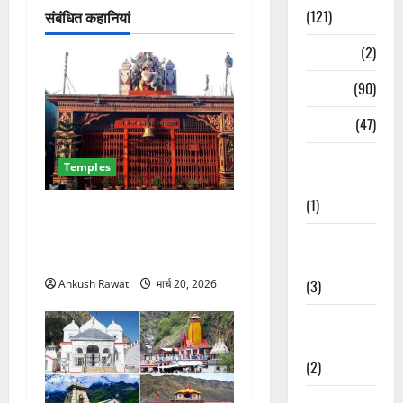
न
(121)
संबंधित कहानियां
Temples
(2)
Temples
(90)
Travel
(47)
Treks &
Temples
Adventures
(1)
देहरादून का चमत्कारी सिद्धपीठ! मां
डाट काली मंदिर जहां हर
Treks &
मनोकामना होती है पूरी
Adventures
(3)
Ankush Rawat
मार्च 20, 2026
Waterfalls &
Nature
(2)
Waterfalls &