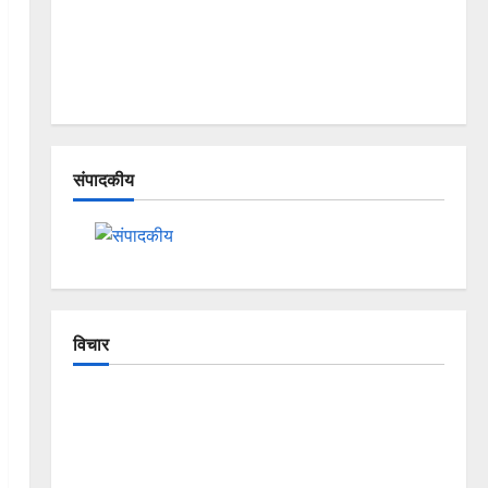
संपादकीय
विचार
The Crumbling Mountains of
Uttarakhand: Continuous Disasters in
Dehradun, Chamoli, and Joshimath —
Why Is This Destruction Repeating?