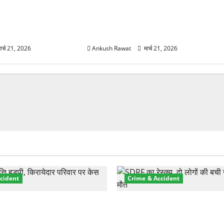
री तेज! हरिद्वार में
उत्तराखंड में BlaBla पर लग सकती है
मजबूत करने के लिए
रोक! हादसे के बाद सरकार सख्त, जांच
 योजना मंजूर
तेज
ार्च 21, 2026
Ankush Rawat
मार्च 21, 2026
cident
Crime & Accident
़ा प्रॉपर्टी फ्रॉड! 100 रुपये के
मसूरी रोड हादसा: खाई में गिरी थ
पर NRI की जमीन हड़पी
की मौत—SDRF ने दो को बचाया