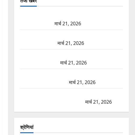
तजा खबरें
दून में रफ्तार का कहर! 120 Km/h थार ने स्कूटी सवारों को
कुचला, एक की मौत
मार्च 21, 2026
ऋषिकेश में बड़ा प्रॉपर्टी फ्रॉड! 100 रुपये के स्टांप पेपर पर
NRI की जमीन हड़पी
मार्च 21, 2026
मसूरी रोड हादसा: खाई में गिरी थार, एक युवक की मौत—
SDRF ने दो को बचाया
मार्च 21, 2026
रामझूला पुल की मरम्मत शुरू! 11 करोड़ की योजना, चारधाम
यात्रा से पहले होगा काम पूरा
मार्च 21, 2026
AIIMS ऋषिकेश के नाम पर नौकरी का झांसा! फर्जी भर्ती
विज्ञापन से युवाओं को ठगने की कोशिश
मार्च 21, 2026
श्रेणियां