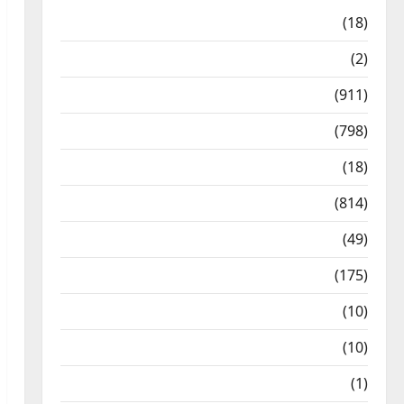
Astrology
(18)
Bizarre
(2)
Civic Issues & Development
(911)
Crime & Accident
(798)
Culture & Lifestyle
(18)
Current Affairs
(814)
Education & Exam Updates
(49)
Festivals & Events
(175)
Festivals & Events
(10)
Food & Local Cuisine
(10)
Food & Local Cuisine
(1)