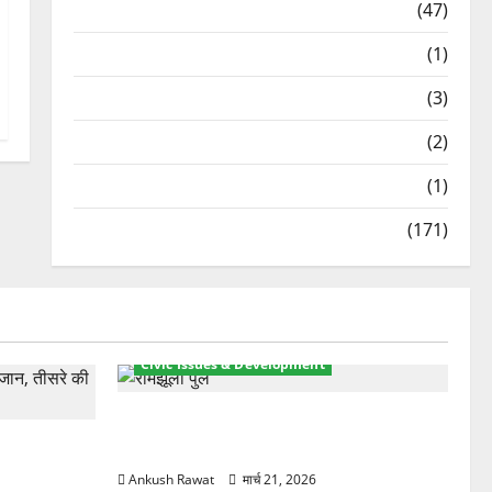
Travel
(47)
Treks & Adventures
(1)
Treks & Adventures
(3)
Waterfalls & Nature
(2)
Waterfalls & Nature
(1)
Weather Update
(171)
Civic Issues & Development
रामझूला पुल की मरम्मत शुरू! 11 करोड़ की
ार, एक युवक
योजना, चारधाम यात्रा से पहले होगा काम पूरा
Ankush Rawat
मार्च 21, 2026