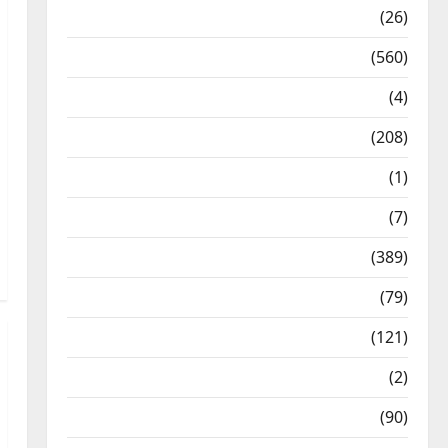
Health & Wellness
(26)
Local News
(560)
Naukri
(4)
News
(208)
Opinion / Editorial
(1)
Opinion & Editorial
(7)
Politics
(389)
Sarkari Naukri
(79)
Spirituality
(121)
Temples
(2)
Temples
(90)