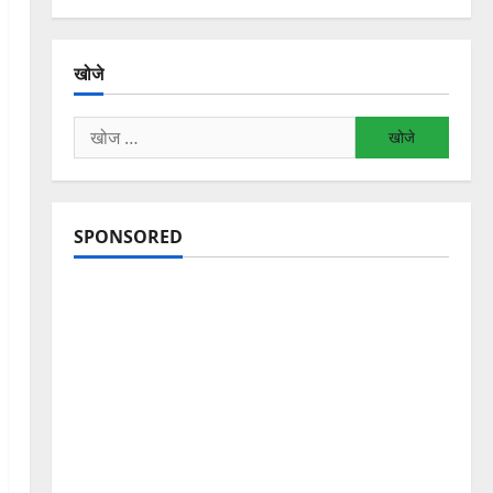
खोजे
निम्न
को
खोजें:
SPONSORED