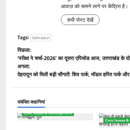
आवाज़ को सामने लाने पर केंद्रित है।
सभी पोस्ट देखें
Tags:
Dehradun
पो
पिछला:
‘परीक्षा पे चर्चा-2026’ का दूसरा एपिसोड आज, उत्तराखंड के 
स्ट
अगला:
ने
देहरादून को मिली बड़ी सौगातें: शिव पार्क, मॉडल हरित पार्क और
वि
गे
संबंधित कहानियां
श
Civic Issues & Development
Civic Issues 
न
रामझूला पुल की मरम्मत शुरू! 11 करोड़