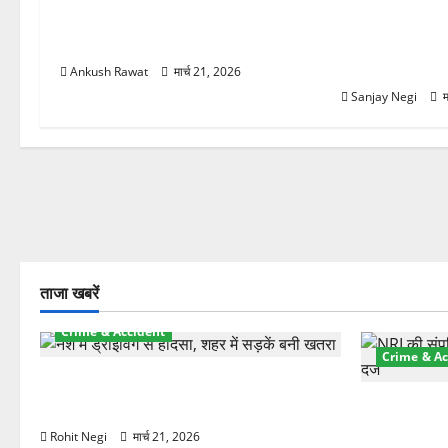
की योजना, चारधाम यात्रा से पहले होगा
कुंभ 2027 की तैया
काम पूरा
बिजली व्यवस्था 
21.51 करोड़ की
Ankush Rawat
मार्च 21, 2026
Sanjay Negi
म
ताजा खबरें
Crime & Accident
Crime & Ac
दून में रफ्तार का कहर! 120 Km/h थार ने
स्कूटी सवारों को कुचला, एक की मौत
ऋषिकेश में बड
स्टांप पेपर 
Rohit Negi
मार्च 21, 2026